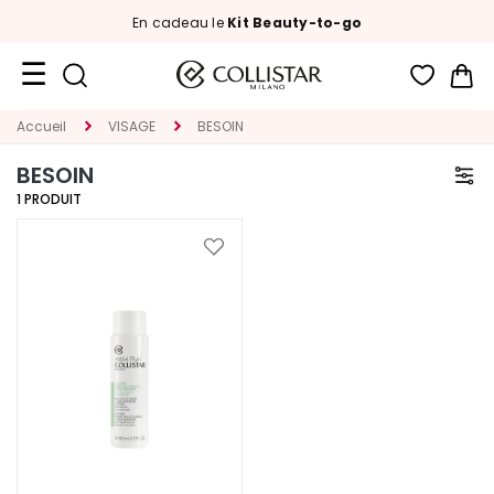
En cadeau le
Kit Beauty-to-go
Mon
Format
Accueil
VISAGE
BESOIN
Voyage
BESOIN
Nouveautés
1
PRODUIT
VISAGE
Ajouter
à
C
ma
A
liste
T
d’envie
É
G
O
R
I
E