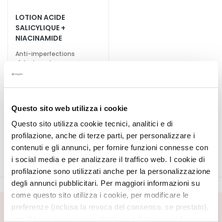
T
LOTION ACIDE
SALICYLIQUE +
r
NIACINAMIDE
a
i
Anti-imperfections
t
réducteur de pores
e
22,00 €
-25%
m
16,50 €
e
n
Questo sito web utilizza i cookie
t
5,0
/5
Questo sito utilizza cookie tecnici, analitici e di
1
s
reviews
profilazione, anche di terze parti, per personalizzare i
s
contenuti e gli annunci, per fornire funzioni connesse con
p
i social media e per analizzare il traffico web. I cookie di
é
profilazione sono utilizzati anche per la personalizzazione
c
degli annunci pubblicitari. Per maggiori informazioni su
i
come questo sito utilizza i cookie, per modificare le
f
preferenze (inclusa la revoca del consenso, se prestato),
i
INSCRIVEZ-VOUS À LA NEWSLETTER
nonché per sapere come trattiamo i dati personali –