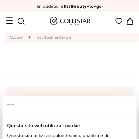
En cadeau le
Kit Beauty-to-go
Mon
Format
Accueil
Test Routine Corpo
Voyage
Nouveautés
VISAGE
C
A
T
É
INSCRIVEZ-VOUS À LA NEWSLETTER
G
O
Nouveautés, offres spéciales et contenus exclusifs
R
vous attendent ! Recevez aussi votre offre de
I
bienvenue :
20% de réduction
sur votre première
Questo sito web utilizza i cookie
E
commande.
Questo sito utilizza cookie tecnici, analitici e di
T