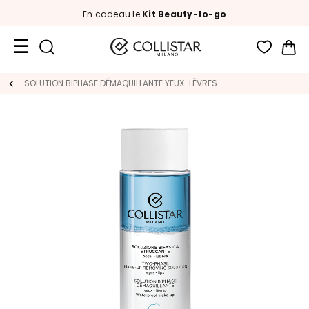
En cadeau le
Kit Beauty-to-go
Mon
Format
SOLUTION BIPHASE DÉMAQUILLANTE YEUX-LÈVRES
Voyage
Nouveautés
VISAGE
C
A
T
É
G
O
R
I
E