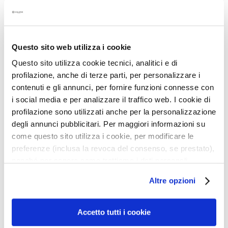
q
u
Quantité:
Quantité
e
Ajouter au panier
s
Questo sito web utilizza i cookie
N
Description
Questo sito utilizza cookie tecnici, analitici e di
e
profilazione, anche di terze parti, per personalizzare i
t
• Élimine instantanément tout type de maquillage y
contenuti e gli annunci, per fornire funzioni connesse con
t
compris waterproof
i social media e per analizzare il traffico web. I cookie di
o
• Ne laisse pas de résidu huileux
profilazione sono utilizzati anche per la personalizzazione
y
• Enrichie en prébiotique afin de préserver l’équilibre
a
degli annunci pubblicitari. Per maggiori informazioni su
du microbiome cutané
n
come questo sito utilizza i cookie, per modificare le
• Pour tous les types de peau
t
preferenze (inclusa la revoca del consenso, se prestato),
s
nonché per sapere come trattiamo i dati personali –
Détails
e
anche raccolti tramite cookie – può consultare
Altre opzioni
t
l’informativa cookie completa e l’informativa privacy
d
disponibili
qui
. Le ricordiamo che, qualora clicchi su
Mode d'emploi
e
“Utilizza solo i cookie necessari”, non sarà installato
Accetto tutti i cookie
m
alcun cookie o altro strumento di tracciamento diverso da