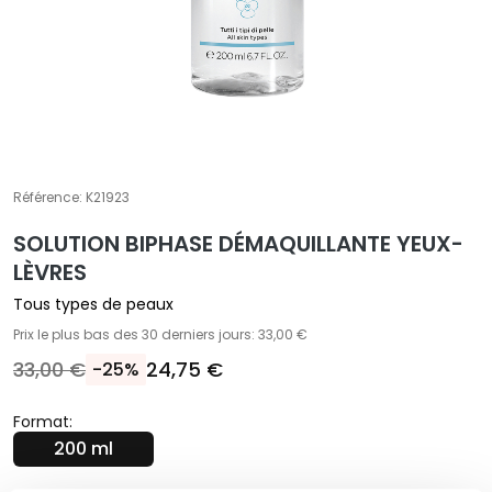
T
r
a
i
t
e
m
Référence:
K21923
e
n
SOLUTION BIPHASE DÉMAQUILLANTE YEUX-
t
LÈVRES
s
Tous types de peaux
s
Prix le plus bas des 30 derniers jours: 33,00 €
p
é
33,00 €
24,75 €
-25%
c
i
Format:
f
200 ml
i