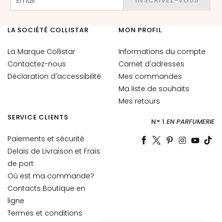
INSCRIVEZ-VOUS
E
x
f
LA SOCIÉTÉ COLLISTAR
MON PROFIL
o
l
La Marque Collistar
Informations du compte
i
Contactez-nous
Carnet d'adresses
a
Déclaration d'accessibilité
Mes commandes
n
Ma liste de souhaits
t
Mes retours
s
SERVICE CLIENTS
N° 1
EN PARFUMERIE
S
é
Paiements et sécurité
r
Delais de Livraison et Frais
u
de port
m
Où est ma commande?
s
Contacts Boutique en
ligne
C
r
Termes et conditions