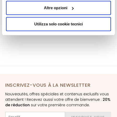
a
Informations de sécurité
quelli tecnici. Cliccando su “Accetto tutti i cookie”,
q
Altre opzioni
presterà il consenso all’installazione di tutti i cookie
u
utilizzati dal sito. Cliccando su “Altre opzioni”, potrà
i
scegliere, in modo più granulare, quali cookie
Utilizza solo cookie tecnici
l
autorizzare.
l
a
n
t
s
M
a
s
q
INSCRIVEZ-VOUS À LA NEWSLETTER
u
Nouveautés, offres spéciales et contenus exclusifs vous
e
attendent ! Recevez aussi votre offre de bienvenue :
20%
s
de réduction
sur votre première commande.
e
t