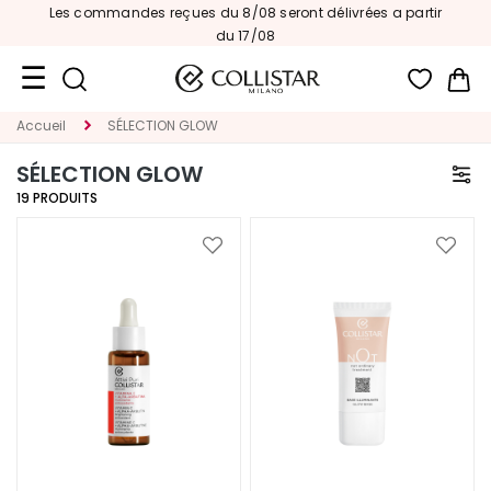
Les commandes reçues du 8/08 seront délivrées a partir
du 17/08
Mon
Accueil
SÉLECTION GLOW
Format
Voyage
SÉLECTION GLOW
19
PRODUITS
Nouveautés
VISAGE
Ajouter
Ajoute
à
à
C
ma
ma
A
liste
liste
T
d’envie
d’envi
É
G
O
R
I