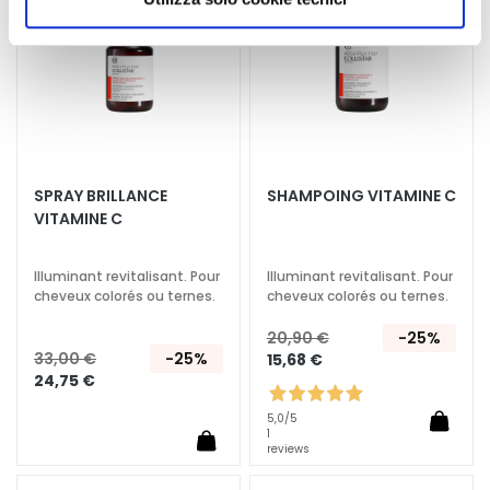
d’envie
d’envi
autorizzare.
h
e
A
n
t
i
-
SPRAY BRILLANCE
SHAMPOING VITAMINE C
Â
VITAMINE C
g
e
Illuminant revitalisant. Pour
Illuminant revitalisant. Pour
cheveux colorés ou ternes.
cheveux colorés ou ternes.
H
y
20,90 €
-25%
d
33,00 €
-25%
15,68 €
24,75 €
r
a
5,0
/5
t
1
reviews
a
t