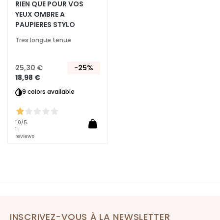
RIEN QUE POUR VOS
t
YEUX OMBRE A
i
PAUPIERES STYLO
n
o
Tres longue tenue
l
25,30 €
-25%
S
18,98 €
O
L
9 colors available
U
T
1,0
/5
I
1
O
reviews
N
S
P
O
U
R
INSCRIVEZ-VOUS À LA NEWSLETTER