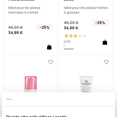
t
Idéal pour les peaux
Idéal pour les peaux mixtes
o
normales à mixtes
à grasses
u
r
46,20 €
-25%
d
46,20 €
-25%
34,65 €
34,65 €
e
s
3,0
/5
y
1
reviews
e
u
x
Ajouter
Ajoute
e
à
à
ma
ma
t
liste
liste
d
d’envie
d’envi
e
s
l
è
v
Questo sito web utilizza i cookie