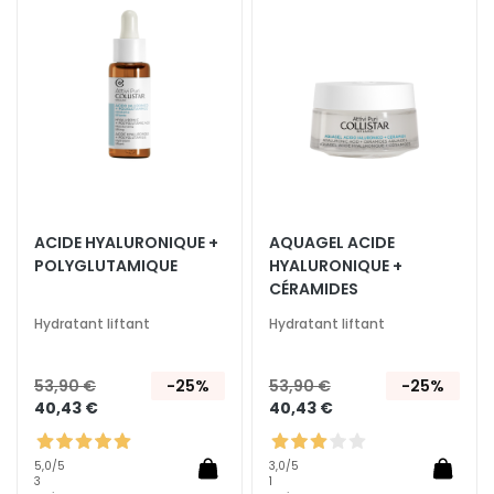
a
ma
ma
liste
liste
q
d’envie
d’envi
u
i
l
l
a
n
t
s
ACIDE HYALURONIQUE +
AQUAGEL ACIDE
POLYGLUTAMIQUE
HYALURONIQUE +
M
CÉRAMIDES
a
Hydratant liftant
Hydratant liftant
s
q
u
53,90 €
-25%
53,90 €
-25%
e
40,43 €
40,43 €
s
e
5,0
/5
3,0
/5
t
3
1