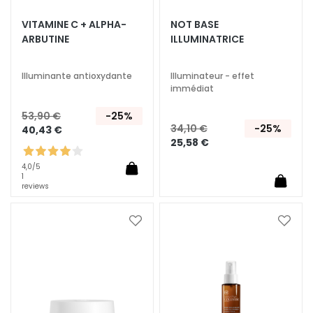
E
VITAMINE C + ALPHA-
NOT BASE
T
ARBUTINE
ILLUMINATRICE
r
a
i
Illuminante antioxydante
Illuminateur - effet
immédiat
t
e
53,90 €
-25%
m
34,10 €
-25%
40,43 €
e
25,58 €
n
4,0
/5
t
1
s
reviews
s
p
Ajouter
Ajoute
é
à
à
c
ma
ma
i
liste
liste
d’envie
d’envi
f
i