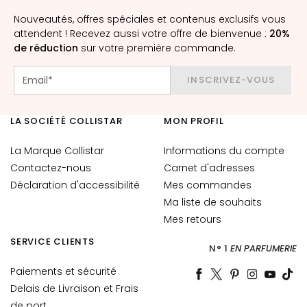
P
Nouveautés, offres spéciales et contenus exclusifs vous
e
attendent ! Recevez aussi votre offre de bienvenue :
20%
a
de réduction
sur votre première commande.
u
x
INSCRIVEZ-VOUS
S
è
c
LA SOCIÉTÉ COLLISTAR
MON PROFIL
h
e
La Marque Collistar
Informations du compte
s
Contactez-nous
Carnet d'adresses
Déclaration d'accessibilité
Mes commandes
P
Ma liste de souhaits
e
Mes retours
a
u
SERVICE CLIENTS
N° 1
EN PARFUMERIE
x
M
Paiements et sécurité
i
Delais de Livraison et Frais
x
de port