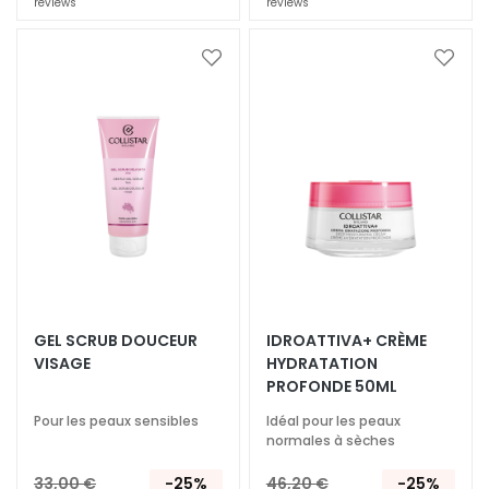
reviews
reviews
E
x
f
Ajouter
Ajoute
o
à
à
ma
ma
l
liste
liste
i
d’envie
d’envi
a
n
t
s
S
é
r
GEL SCRUB DOUCEUR
IDROATTIVA+ CRÈME
u
VISAGE
HYDRATATION
m
PROFONDE 50ML
s
Pour les peaux sensibles
Idéal pour les peaux
normales à sèches
C
r
33,00 €
-25%
46,20 €
-25%