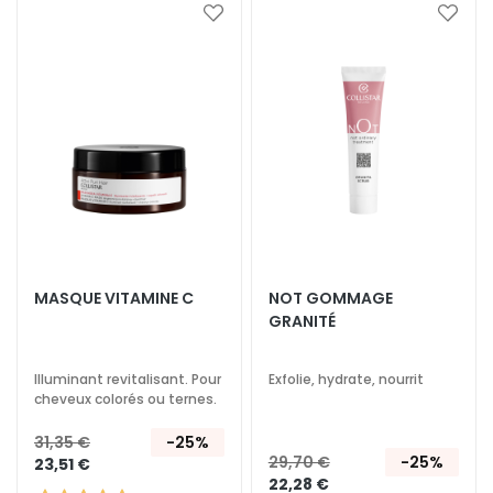
i
Ajouter
Ajoute
o
à
à
ma
ma
n
liste
liste
L
d’envie
d’envi
i
f
t
i
n
g
MASQUE VITAMINE C
NOT GOMMAGE
L
GRANITÉ
u
m
i
Illuminant revitalisant. Pour
Exfolie, hydrate, nourrit
cheveux colorés ou ternes.
n
o
31,35 €
-25%
s
29,70 €
-25%
23,51 €
i
22,28 €