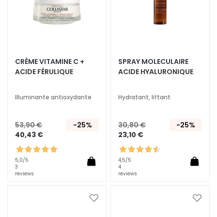
q
u
e
s
N
CRÈME VITAMINE C +
SPRAY MOLECULAIRE
e
ACIDE FÉRULIQUE
ACIDE HYALURONIQUE
t
t
Illuminante antioxydante
Hydratant, liftant
o
y
a
53,90 €
-25%
30,80 €
-25%
n
40,43 €
23,10 €
t
s
5,0
/5
4,5
/5
e
3
4
reviews
reviews
t
d
e
Ajouter
Ajoute
m
à
à