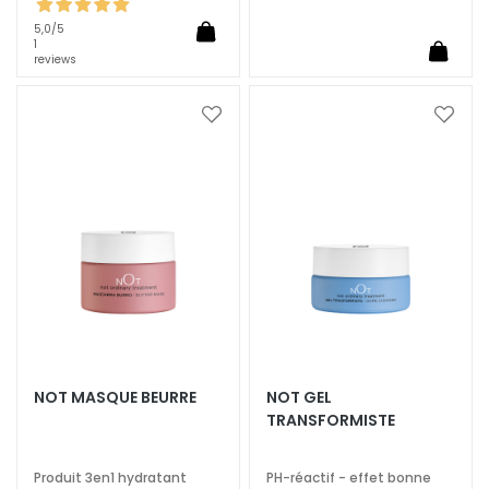
t
5,0
/5
é
1
reviews
A
c
Ajouter
Ajoute
i
à
à
d
ma
ma
e
liste
liste
H
d’envie
d’envi
y
a
l
u
r
o
n
NOT MASQUE BEURRE
NOT GEL
i
TRANSFORMISTE
q
u
Produit 3en1 hydratant
PH-réactif - effet bonne
e