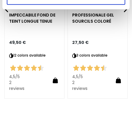
autorizzare.
E
x
IMPECCABILE FOND DE
PROFESSIONALE GEL
f
TEINT LONGUE TENUE
SOURCILS COLORÉ
o
l
i
49,50 €
27,50 €
a
n
12 colors available
3 colors available
t
s
S
4,5
/5
4,5
/5
Ajouter au panier
Ajoute
é
2
2
reviews
reviews
r
uter au panier
u
m
s
C
r