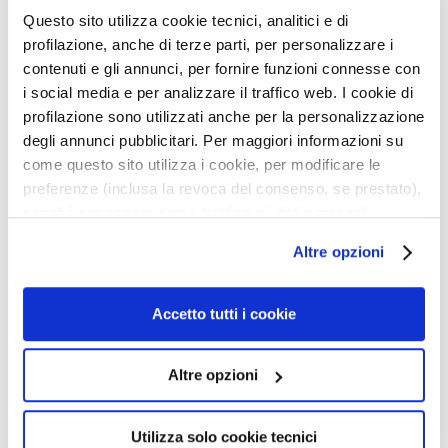
a
Questo sito utilizza cookie tecnici, analitici e di
q
Un conseil supplémentaire
profilazione, anche di terze parti, per personalizzare i
u
contenuti e gli annunci, per fornire funzioni connesse con
i
i social media e per analizzare il traffico web. I cookie di
Informations de sécurité
l
profilazione sono utilizzati anche per la personalizzazione
l
degli annunci pubblicitari. Per maggiori informazioni su
a
come questo sito utilizza i cookie, per modificare le
n
Produits associés
preferenze (inclusa la revoca del consenso, se prestato),
t
nonché per sapere come trattiamo i dati personali –
s
anche raccolti tramite cookie – può consultare
uter
Ajouter
Ajoute
M
Altre opzioni
l’informativa cookie completa e l’informativa privacy
à
à
a
disponibili
qui
. Le ricordiamo che, qualora clicchi su
a
ma
ma
s
e
liste
liste
“Utilizza solo i cookie necessari”, non sarà installato
Accetto tutti i cookie
q
nvie
d’envie
d’envi
alcun cookie o altro strumento di tracciamento diverso da
u
quelli tecnici. Cliccando su “Accetto tutti i cookie”,
e
Altre opzioni
presterà il consenso all’installazione di tutti i cookie
s
utilizzati dal sito. Cliccando su “Altre opzioni”, potrà
e
scegliere, in modo più granulare, quali cookie
t
Utilizza solo cookie tecnici