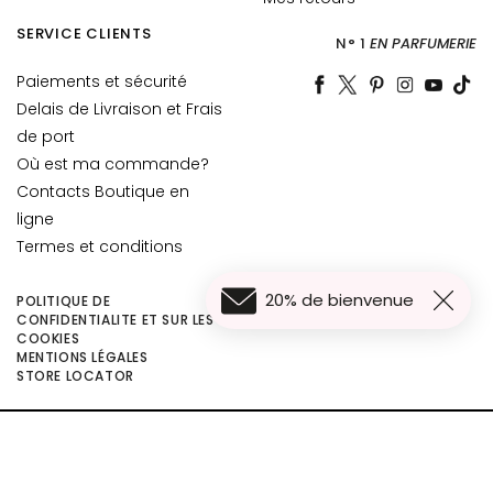
t
SERVICE CLIENTS
o
N° 1
EN PARFUMERIE
u
Paiements et sécurité
r
Delais de Livraison et Frais
d
de port
e
Où est ma commande?
s
y
Contacts Boutique en
e
ligne
u
Termes et conditions
x
e
20% de bienvenue
POLITIQUE DE
t
CONFIDENTIALITE ET SUR LES
COOKIES
d
MENTIONS LÉGALES
e
46,20 €
Ajouter au panier
STORE LOCATOR
s
l
©2026 Collistar S.p.A. con Socio Unico, via G.B. Pirelli, 19 - 20124 Milano - Italy
è
- Capitale Sociale euro 1.050.000,00 interamente versato - C.F. - R.I. Milano -
v
P.I. 10267000155 - R.E.A MI1361408 - Società soggetta all'attività di direzione