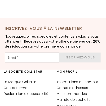
è
m
e
s
p
INSCRIVEZ-VOUS À LA NEWSLETTER
o
u
Nouveautés, offres spéciales et contenus exclusifs vous
r
attendent ! Recevez aussi votre offre de bienvenue :
20%
l
de réduction
sur votre première commande.
e
v
INSCRIVEZ-VOUS
i
s
LA SOCIÉTÉ COLLISTAR
MON PROFIL
a
g
La Marque Collistar
Informations du compte
e
Contactez-nous
Carnet d'adresses
C
Déclaration d'accessibilité
Mes commandes
o
Ma liste de souhaits
n
Mes retours