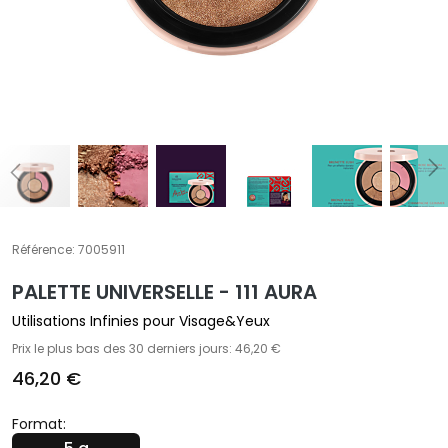
E
T
r
a
i
t
e
m
e
n
t
Référence:
7005911
s
PALETTE UNIVERSELLE - 111 AURA
s
p
Utilisations Infinies pour Visage&Yeux
é
Prix le plus bas des 30 derniers jours: 46,20 €
c
46,20 €
i
f
Format:
i