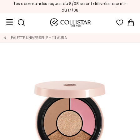
Les commandes reçues du 8/08 seront délivrées a partir
du 17/08
Mon
Format
PALETTE UNIVERSELLE - 111 AURA
Voyage
Nouveautés
VISAGE
C
A
T
É
G
O
R
I