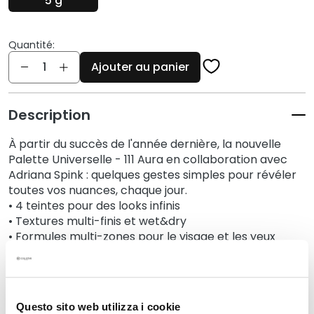
5 g
q
u
e
Quantité:
s
Quantité
Ajouter au panier
N
e
t
Description
t
o
À partir du succès de l'année dernière, la nouvelle
y
Palette Universelle - 111 Aura en collaboration avec
Adriana Spink : quelques gestes simples pour révéler
a
toutes vos nuances, chaque jour.
n
• 4 teintes pour des looks infinis
t
• Textures multi-finis et wet&dry
s
• Formules multi-zones pour le visage et les yeux
e
• Facile à utiliser : à appliquer avec les doigts
t
d
e
Détails
m
Questo sito web utilizza i cookie