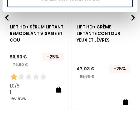
E
autorizzare.
x
f
o
LIFT HD+ SÉRUM LIFTANT
LIFT HD+ CRÈME
l
REMODELANT VISAGE ET
LIFTANTE CONTOUR
i
COU
YEUX ET LÈVRES
a
n
56,93 €
-25%
t
75,90 €
s
47,03 €
-25%
62,70 €
S
1,0
/5
é
Ajouter au panier
1
r
reviews
uter au panier
Ajoute
u
m
s
C
r