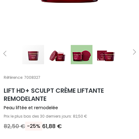
E
T
r
a
i
t
e
m
e
n
t
Référence:
7008327
s
LIFT HD+ SCULPT CRÈME LIFTANTE
s
p
REMODELANTE
é
Peau liftée et remodelée
c
Prix le plus bas des 30 derniers jours: 82,50 €
i
82,50 €
61,88 €
-25%
f
i