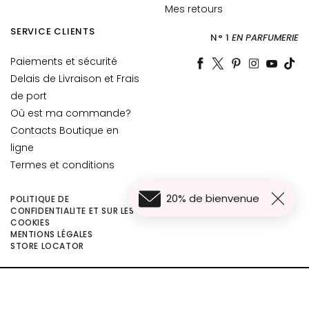
t
Mes retours
o
SERVICE CLIENTS
N° 1
EN PARFUMERIE
u
r
Paiements et sécurité
d
Delais de Livraison et Frais
e
de port
s
Où est ma commande?
y
Contacts Boutique en
e
ligne
u
Termes et conditions
x
e
20% de bienvenue
t
POLITIQUE DE
CONFIDENTIALITE ET SUR LES
d
COOKIES
e
MENTIONS LÉGALES
82,50 €
Ajouter au panier
s
STORE LOCATOR
61,88 €
l
è
©2026 Collistar S.p.A. con Socio Unico, via G.B. Pirelli, 19 - 20124 Milano - Italy
v
- Capitale Sociale euro 1.050.000,00 interamente versato - C.F. - R.I. Milano -