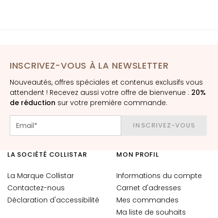
è
m
e
s
p
o
INSCRIVEZ-VOUS À LA NEWSLETTER
u
Nouveautés, offres spéciales et contenus exclusifs vous
r
attendent ! Recevez aussi votre offre de bienvenue :
20%
l
de réduction
sur votre première commande.
e
v
INSCRIVEZ-VOUS
i
s
a
LA SOCIÉTÉ COLLISTAR
MON PROFIL
g
e
La Marque Collistar
Informations du compte
Contactez-nous
Carnet d'adresses
C
Déclaration d'accessibilité
Mes commandes
o
Ma liste de souhaits
n