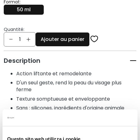
q
Format:
u
50 ml
e
s
Quantité:
N
Quantité
Ajouter au panier
e
t
t
Description
o
y
Action liftante et remodelante
a
D'un seul geste, rend la peau du visage plus
n
ferme
t
Texture somptueuse et enveloppante
s
e
Sans : silicones, ingrédients d'origine animale
t
Testé dermatologiquement
d
e
m
Questo sito web utilizza i cookie