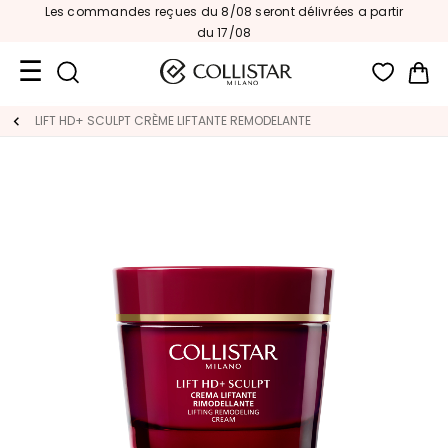
Les commandes reçues du 8/08 seront délivrées a partir
du 17/08
Mon
Format
LIFT HD+ SCULPT CRÈME LIFTANTE REMODELANTE
Voyage
Nouveautés
VISAGE
C
A
T
É
G
O
R
I