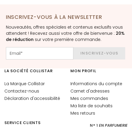
E
x
INSCRIVEZ-VOUS À LA NEWSLETTER
f
o
Nouveautés, offres spéciales et contenus exclusifs vous
l
attendent ! Recevez aussi votre offre de bienvenue :
20%
i
de réduction
sur votre première commande.
a
n
INSCRIVEZ-VOUS
t
s
LA SOCIÉTÉ COLLISTAR
MON PROFIL
S
é
La Marque Collistar
Informations du compte
r
Contactez-nous
Carnet d'adresses
u
Déclaration d'accessibilité
Mes commandes
m
Ma liste de souhaits
s
Mes retours
C
SERVICE CLIENTS
N° 1
EN PARFUMERIE
r