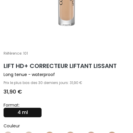
E
T
r
a
i
t
e
m
Référence:
101
e
LIFT HD+ CORRECTEUR LIFTANT LISSANT
n
t
Long tenue - waterproof
s
Prix le plus bas des 30 derniers jours: 31,90 €
s
31,90 €
p
é
Format:
c
4 ml
i
f
Couleur
i