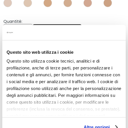
q
u
e
s
Quantité:
Quantité
Ajouter au panier
N
e
t
Description
t
Questo sito web utilizza i cookie
o
• effet lifting
Questo sito utilizza cookie tecnici, analitici e di
y
• minimise la visibilité des cernes
profilazione, anche di terze parti, per personalizzare i
a
• sans dérivé d’origine animale
contenuti e gli annunci, per fornire funzioni connesse con
n
• long tenue
i social media e per analizzare il traffico web. I cookie di
t
• résistant à l'eau
profilazione sono utilizzati anche per la personalizzazione
s
• sans parfum
degli annunci pubblicitari. Per maggiori informazioni su
e
• sans alcool
come questo sito utilizza i cookie, per modificare le
t
• sans silicones
preferenze (inclusa la revoca del consenso, se prestato),
d
• protection lumière bleue
nonché per sapere come trattiamo i dati personali –
e
anche raccolti tramite cookie – può consultare
m
Altre opzioni