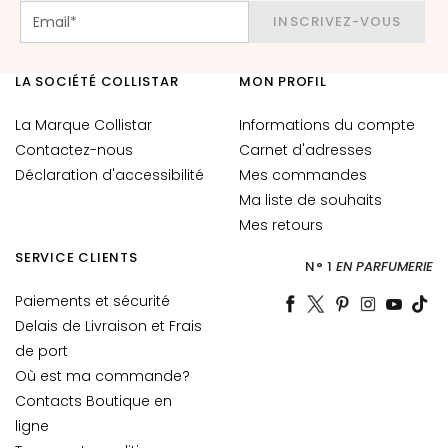
INSCRIVEZ-VOUS
T
r
a
LA SOCIÉTÉ COLLISTAR
MON PROFIL
i
La Marque Collistar
Informations du compte
t
e
Contactez-nous
Carnet d'adresses
m
Déclaration d'accessibilité
Mes commandes
e
Ma liste de souhaits
n
Mes retours
t
SERVICE CLIENTS
s
N° 1
EN PARFUMERIE
s
Paiements et sécurité
p
Delais de Livraison et Frais
é
de port
c
Où est ma commande?
i
Contacts Boutique en
f
i
ligne