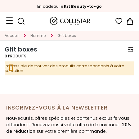
En cadeau le
Kit Beauty-to-go
Mon
Format
Accueil
Homme
Gift boxes
Voyage
Gift boxes
Nouveautés
0
PRODUITS
Impossible de trouver des produits correspondants à votre
VISAGE
sélection.
C
A
T
É
INSCRIVEZ-VOUS À LA NEWSLETTER
G
O
Nouveautés, offres spéciales et contenus exclusifs vous
R
attendent ! Recevez aussi votre offre de bienvenue :
20%
I
de réduction
sur votre première commande.
E