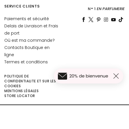
è
SERVICE CLIENTS
m
N° 1
EN PARFUMERIE
e
Paiements et sécurité
s
Delais de Livraison et Frais
p
de port
o
Où est ma commande?
u
Contacts Boutique en
r
l
ligne
e
Termes et conditions
v
i
20% de bienvenue
POLITIQUE DE
s
CONFIDENTIALITE ET SUR LES
COOKIES
a
MENTIONS LÉGALES
g
14,85 €
Ajouter au panier
STORE LOCATOR
e
C
©2026 Collistar S.p.A. con Socio Unico, via G.B. Pirelli, 19 - 20124 Milano - Italy
o
- Capitale Sociale euro 1.050.000,00 interamente versato - C.F. - R.I. Milano -
P.I. 10267000155 - R.E.A MI1361408 - Società soggetta all'attività di direzione
n
e coordinamento di Bolton Group s.r.l.