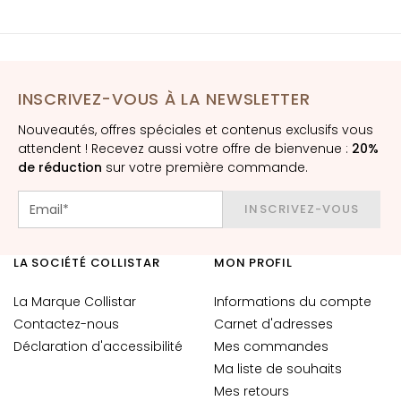
E
x
f
o
l
INSCRIVEZ-VOUS À LA NEWSLETTER
i
Nouveautés, offres spéciales et contenus exclusifs vous
a
attendent ! Recevez aussi votre offre de bienvenue :
20%
n
de réduction
sur votre première commande.
t
s
INSCRIVEZ-VOUS
S
é
LA SOCIÉTÉ COLLISTAR
MON PROFIL
r
u
La Marque Collistar
Informations du compte
m
Contactez-nous
Carnet d'adresses
s
Déclaration d'accessibilité
Mes commandes
C
Ma liste de souhaits
r
Mes retours