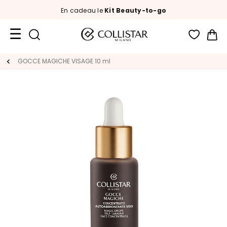
En cadeau le
Kit Beauty-to-go
Mon
Format
GOCCE MAGICHE VISAGE 10 ml
Voyage
Nouveautés
VISAGE
C
A
T
É
G
O
R
I
E