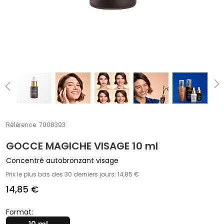
T
r
a
i
t
e
m
e
n
t
Référence:
7008393
s
s
GOCCE MAGICHE VISAGE 10 ml
p
Concentré autobronzant visage
é
Prix le plus bas des 30 derniers jours: 14,85 €
c
14,85 €
i
f
Format:
i