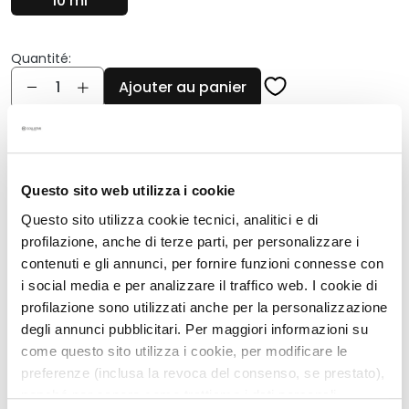
10 ml
q
u
e
Quantité:
s
Quantité
Ajouter au panier
N
e
t
Description
t
o
Gouttes autobronzantes concentrées et
Questo sito web utilizza i cookie
y
délicatement parfumées avec une texture
Questo sito utilizza cookie tecnici, analitici e di
a
magique
profilazione, anche di terze parti, per personalizzare i
n
Hâle doré, naturel et lumineux
contenuti e gli annunci, per fornire funzioni connesse con
t
Effet modulable; plus de gouttes, plus de couleur
s
i social media e per analizzare il traffico web. I cookie di
Action ultra-rapide: agit en moins d'une heure
e
profilazione sono utilizzati anche per la personalizzazione
t
degli annunci pubblicitari. Per maggiori informazioni su
Résultat uniforme, sans traces
d
come questo sito utilizza i cookie, per modificare le
Convient à toutes les carnations
e
preferenze (inclusa la revoca del consenso, se prestato),
10 ml
m
nonché per sapere come trattiamo i dati personali –