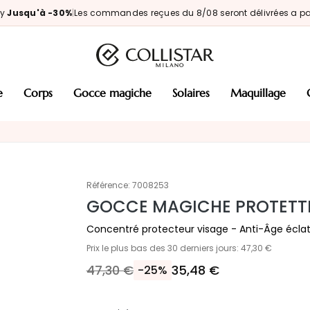
ay
Jusqu'à -30%
|
Les commandes reçues du 8/08 seront délivrées a par
e
corps
gocce magiche
solaires
maquillage
Référence:
7008253
GOCCE MAGICHE PROTETTI
Concentré protecteur visage - Anti-Âge écla
Prix le plus bas des 30 derniers jours: 47,30 €
47,30 €
35,48 €
-25%