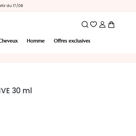
tir du 17/08
Mon pani
cheveux
homme
offres exclusives
VE 30 ml
t