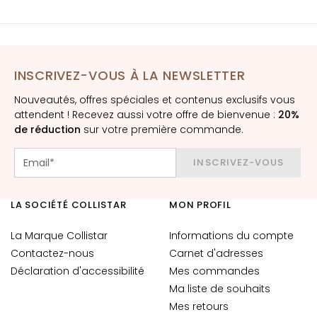
E
x
f
o
INSCRIVEZ-VOUS À LA NEWSLETTER
l
i
Nouveautés, offres spéciales et contenus exclusifs vous
a
attendent ! Recevez aussi votre offre de bienvenue :
20%
n
de réduction
sur votre première commande.
t
s
INSCRIVEZ-VOUS
S
é
LA SOCIÉTÉ COLLISTAR
MON PROFIL
r
u
La Marque Collistar
Informations du compte
m
Contactez-nous
Carnet d'adresses
s
Déclaration d'accessibilité
Mes commandes
Ma liste de souhaits
C
r
Mes retours