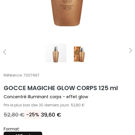
E
T
r
a
i
t
e
m
e
n
t
Référence:
7007997
s
GOCCE MAGICHE GLOW CORPS 125 ml
s
p
Concentré illuminant corps - effet glow
é
Prix le plus bas des 30 derniers jours: 52,80 €
c
52,80 €
39,60 €
-25%
i
f
Format:
i