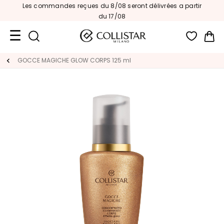
Les commandes reçues du 8/08 seront délivrées a partir
du 17/08
Mon
Format
GOCCE MAGICHE GLOW CORPS 125 ml
Voyage
Nouveautés
VISAGE
C
A
T
É
G
O
R
I