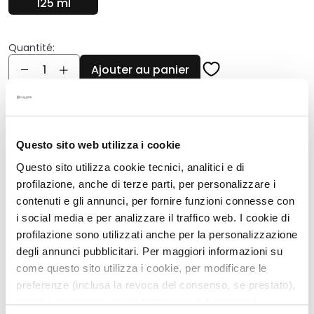
125 ml
q
u
e
Quantité:
s
Quantité
Ajouter au panier
N
e
t
Description
t
o
Sérum-gel à la texture légère et fraîche
Questo sito web utilizza i cookie
y
Illumine et révèle instantanément un teint
Questo sito utilizza cookie tecnici, analitici e di
a
radieux
profilazione, anche di terze parti, per personalizzare i
n
contenuti e gli annunci, per fornire funzioni connesse con
Aux micro-perles et pigments dorés, qui
t
révèlent un éclat immédiat et modulable
i social media e per analizzare il traffico web. I cookie di
s
profilazione sono utilizzati anche per la personalizzazione
Actifs hydratants et anti-oxydants
e
degli annunci pubblicitari. Per maggiori informazioni su
t
Pour toutes les carnations, ne contient pas
come questo sito utilizza i cookie, per modificare le
d
d'actifs autobronzants
preferenze (inclusa la revoca del consenso, se prestato),
e
Résiste à la transpiration. Anti-transfert
nonché per sapere come trattiamo i dati personali –
m