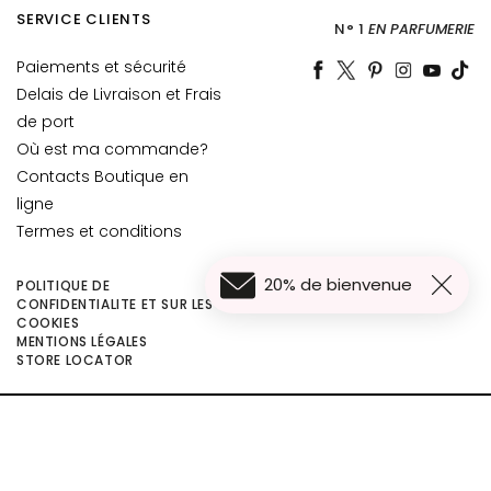
è
SERVICE CLIENTS
N° 1
EN PARFUMERIE
m
e
Paiements et sécurité
s
Delais de Livraison et Frais
p
de port
o
Où est ma commande?
u
Contacts Boutique en
r
ligne
l
Termes et conditions
e
v
20% de bienvenue
i
POLITIQUE DE
CONFIDENTIALITE ET SUR LES
s
COOKIES
a
MENTIONS LÉGALES
52,80 €
Ajouter au panier
STORE LOCATOR
g
39,60 €
e
©2026 Collistar S.p.A. con Socio Unico, via G.B. Pirelli, 19 - 20124 Milano - Italy
C
- Capitale Sociale euro 1.050.000,00 interamente versato - C.F. - R.I. Milano -
o
P.I. 10267000155 - R.E.A MI1361408 - Società soggetta all'attività di direzione
n
e coordinamento di Bolton Group s.r.l.