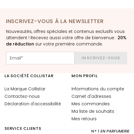
t
o
u
INSCRIVEZ-VOUS À LA NEWSLETTER
r
d
Nouveautés, offres spéciales et contenus exclusifs vous
attendent ! Recevez aussi votre offre de bienvenue :
20%
e
de réduction
sur votre première commande.
s
y
INSCRIVEZ-VOUS
e
u
x
LA SOCIÉTÉ COLLISTAR
MON PROFIL
e
t
La Marque Collistar
Informations du compte
d
Contactez-nous
Carnet d'adresses
e
Déclaration d'accessibilité
Mes commandes
s
Ma liste de souhaits
l
Mes retours
è
v
SERVICE CLIENTS
N° 1
EN PARFUMERIE