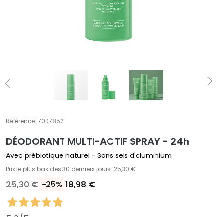
E
T
r
a
i
t
e
m
e
n
t
Référence:
7007852
s
DÉODORANT MULTI-ACTIF SPRAY - 24h
s
p
Avec prébiotique naturel - Sans sels d'aluminium
é
Prix le plus bas des 30 derniers jours: 25,30 €
c
25,30 €
18,98 €
-25%
i
f
i