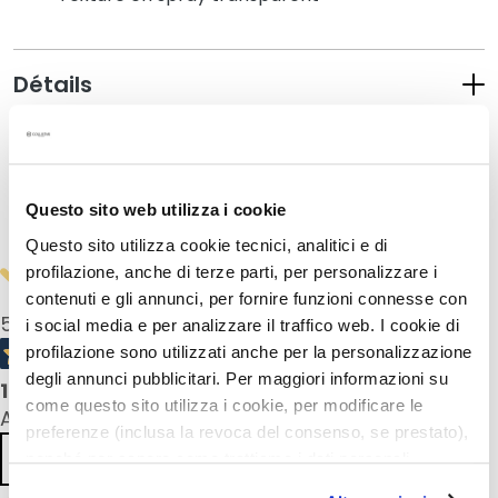
a
q
u
Détails
i
l
l
Mode d'emploi
a
n
Questo sito web utilizza i cookie
t
Informations de sécurité
s
Questo sito utilizza cookie tecnici, analitici e di
profilazione, anche di terze parti, per personalizzare i
M
contenuti e gli annunci, per fornire funzioni connesse con
a
5,0
/5
i social media e per analizzare il traffico web. I cookie di
s
profilazione sono utilizzati anche per la personalizzazione
q
degli annunci pubblicitari. Per maggiori informazioni su
u
1
product reviews
come questo sito utilizza i cookie, per modificare le
e
All reviews >
preferenze (inclusa la revoca del consenso, se prestato),
s
Previous
Next
e
nonché per sapere come trattiamo i dati personali –
t
anche raccolti tramite cookie – può consultare