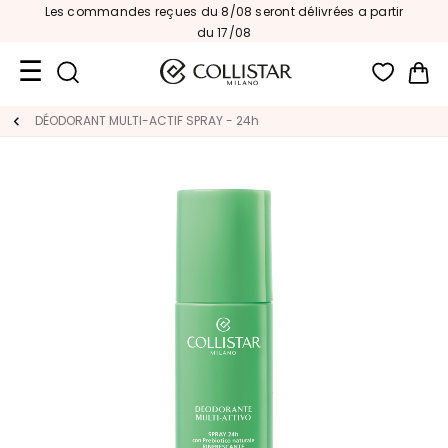
Les commandes reçues du 8/08 seront délivrées a partir
du 17/08
Mon
Format
DÉODORANT MULTI-ACTIF SPRAY - 24h
Voyage
Nouveautés
VISAGE
C
A
T
É
G
O
R
I