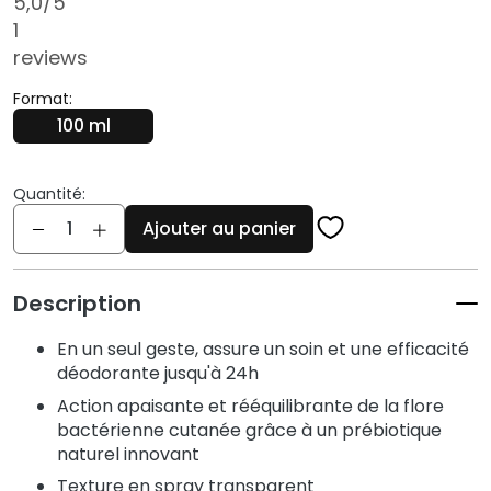
5,0
/5
q
1
u
e
reviews
s
Format:
N
100 ml
e
t
Quantité:
t
Quantité
o
Ajouter au panier
y
a
n
Description
t
En un seul geste, assure un soin et une efficacité
s
déodorante jusqu'à 24h
e
t
Action apaisante et rééquilibrante de la flore
d
bactérienne cutanée grâce à un prébiotique
e
naturel innovant
m
Texture en spray transparent