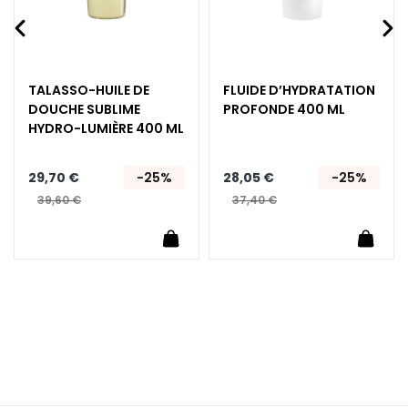
è
m
e
s
TALASSO-HUILE DE
FLUIDE D’HYDRATATION
p
DOUCHE SUBLIME​
PROFONDE 400 ML
o
HYDRO-LUMIÈRE​ 400 ML
u
r
l
29,70 €
-25%
28,05 €
-25%
e
39,60 €
37,40 €
v
uter au panier
Ajouter au panier
Ajoute
i
s
a
g
e
C
o
n