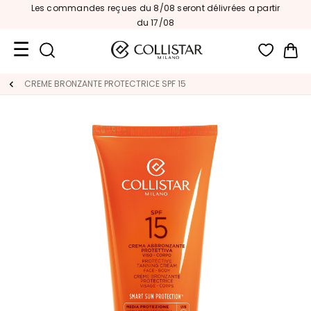
Les commandes reçues du 8/08 seront délivrées a partir
du 17/08
Mon
Format
CREME BRONZANTE PROTECTRICE SPF 15
Voyage
Nouveautés
VISAGE
C
A
T
É
G
O
R
I