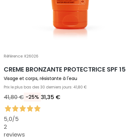
E
T
r
a
i
t
e
m
Référence:
K26026
e
CREME BRONZANTE PROTECTRICE SPF 15
n
t
Visage et corps, résistante à l'eau
s
Prix le plus bas des 30 derniers jours: 41,80 €
s
41,80 €
31,35 €
-25%
p
é
c
5,0
/5
i
2
f
reviews
i