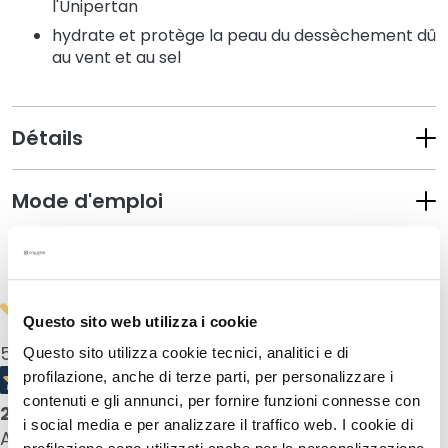
l'Unipertan
a
q
hydrate et protège la peau du dessèchement dû
u
au vent et au sel
i
l
l
Détails
a
n
t
Mode d'emploi
s
M
Informations de sécurité
a
s
q
Questo sito web utilizza i cookie
u
5,0
/5
Questo sito utilizza cookie tecnici, analitici e di
e
profilazione, anche di terze parti, per personalizzare i
s
contenuti e gli annunci, per fornire funzioni connesse con
2
product reviews
e
i social media e per analizzare il traffico web. I cookie di
All reviews >
t