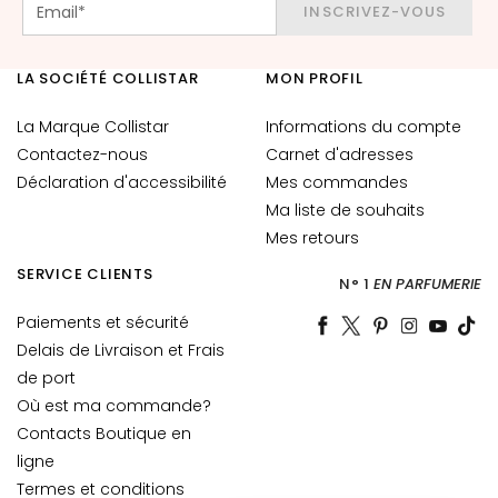
r
INSCRIVEZ-VOUS
e
s
LA SOCIÉTÉ COLLISTAR
MON PROFIL
B
E
La Marque Collistar
Informations du compte
S
Contactez-nous
Carnet d'adresses
O
Déclaration d'accessibilité
Mes commandes
I
Ma liste de souhaits
N
Mes retours
G
SERVICE CLIENTS
N° 1
EN PARFUMERIE
o
c
Paiements et sécurité
c
Delais de Livraison et Frais
e
de port
M
Où est ma commande?
a
Contacts Boutique en
g
ligne
i
Termes et conditions
c