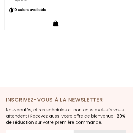
t
10 colors available
o
u
Ajouter au panier
r
d
e
s
y
e
u
x
e
t
d
INSCRIVEZ-VOUS À LA NEWSLETTER
e
s
Nouveautés, offres spéciales et contenus exclusifs vous
l
attendent ! Recevez aussi votre offre de bienvenue :
20%
è
de réduction
sur votre première commande.
v