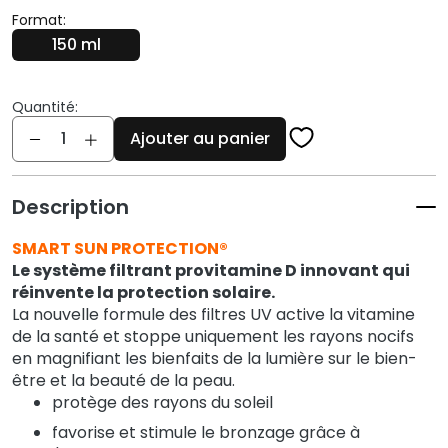
q
Format:
u
150 ml
e
s
Quantité:
N
Quantité
e
Ajouter au panier
t
t
o
Description
y
SMART SUN PROTECTION®
a
Le système filtrant provitamine D innovant qui
n
réinvente la protection solaire.
t
La nouvelle formule des filtres UV active la vitamine
s
de la santé et stoppe uniquement les rayons nocifs
e
en magnifiant les bienfaits de la lumière sur le bien-
t
être et la beauté de la peau.
d
protège des rayons du soleil
e
favorise et stimule le bronzage grâce à
m