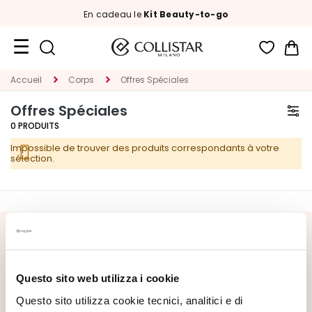
En cadeau le
Kit Beauty-to-go
Mon
Format
Accueil
Corps
Offres Spéciales
Voyage
Offres Spéciales
Nouveautés
0
PRODUITS
Impossible de trouver des produits correspondants à votre
VISAGE
sélection.
C
A
T
É
INSCRIVEZ-VOUS À LA NEWSLETTER
G
O
Nouveautés, offres spéciales et contenus exclusifs vous
R
Questo sito web utilizza i cookie
attendent ! Recevez aussi votre offre de bienvenue :
20%
I
de réduction
sur votre première commande.
Questo sito utilizza cookie tecnici, analitici e di
E