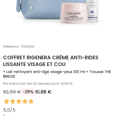
E
T
r
a
i
t
e
m
Référence:
7004929
e
COFFRET RIGENERA CRÈME ANTI-RIDES
n
LISSANTE VISAGE ET COU
t
s
+ Lait nettoyant anti-âge visage-yeux 100 ml + Trousse THE
s
BRIDGE
p
Prix le plus bas des 30 derniers jours: 82,50 €
é
82,50 €
61,88 €
-25%
c
i
f
5,0
/5
i