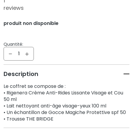
1
q
reviews
u
e
s
produit non disponible
N
e
Quantité:
t
Quantité
t
o
y
Description
a
n
Le coffret se compose de :
t
• Rigenera Crème Anti-Rides Lissante Visage et Cou
s
50 ml
e
• Lait nettoyant anti-âge visage-yeux 100 ml
t
• Un échantillon de Gocce Magiche Protettive spf 50
d
• Trousse THE BRIDGE
e
m