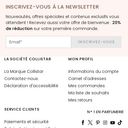
t
INSCRIVEZ-VOUS À LA NEWSLETTER
o
Nouveautés, offres spéciales et contenus exclusifs vous
u
attendent ! Recevez aussi votre offre de bienvenue :
20%
r
de réduction
sur votre première commande.
d
e
INSCRIVEZ-VOUS
s
y
e
LA SOCIÉTÉ COLLISTAR
MON PROFIL
u
x
La Marque Collistar
Informations du compte
e
Contactez-nous
Carnet d'adresses
t
Déclaration d'accessibilité
Mes commandes
d
Ma liste de souhaits
e
Mes retours
s
l
SERVICE CLIENTS
N° 1
EN PARFUMERIE
è
Paiements et sécurité
v