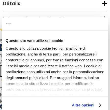
a
Détails
q
u
Informations de sécurité
i
l
l
a
5,0
/5
Questo sito web utilizza i cookie
n
t
Questo sito utilizza cookie tecnici, analitici e di
s
profilazione, anche di terze parti, per personalizzare i
1
product reviews
contenuti e gli annunci, per fornire funzioni connesse con
All reviews >
M
i social media e per analizzare il traffico web. I cookie di
a
Previous
Next
profilazione sono utilizzati anche per la personalizzazione
s
degli annunci pubblicitari. Per maggiori informazioni su
q
come questo sito utilizza i cookie, per modificare le
u
28 Nov 2024
preferenze (inclusa la revoca del consenso, se prestato),
e
Nice good product, I always use this, so I’m a
nonché per sapere come trattiamo i dati personali –
s
loyal curstomer
e
anche raccolti tramite cookie – può consultare
Altre opzioni
t
l’informativa cookie completa e l’informativa privacy