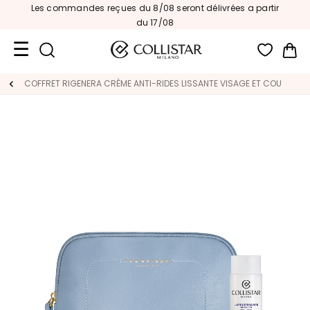
Les commandes reçues du 8/08 seront délivrées a partir
du 17/08
Mon
Format
COFFRET RIGENERA CRÈME ANTI-RIDES LISSANTE VISAGE ET COU
Voyage
Nouveautés
VISAGE
C
A
T
É
G
O
R
I