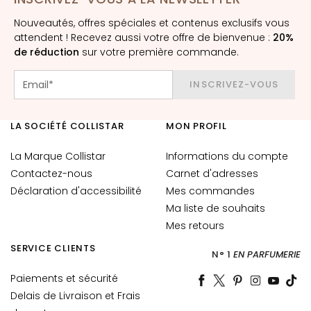
è
m
Nouveautés, offres spéciales et contenus exclusifs vous
e
attendent ! Recevez aussi votre offre de bienvenue :
20%
s
de réduction
sur votre première commande.
p
o
INSCRIVEZ-VOUS
u
r
LA SOCIÉTÉ COLLISTAR
MON PROFIL
l
e
La Marque Collistar
Informations du compte
v
Contactez-nous
Carnet d'adresses
i
Déclaration d'accessibilité
Mes commandes
s
Ma liste de souhaits
a
Mes retours
g
e
SERVICE CLIENTS
N° 1
EN PARFUMERIE
C
Paiements et sécurité
o
Delais de Livraison et Frais
n