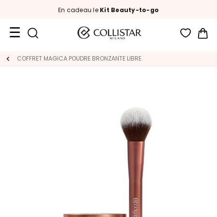
En cadeau le
Kit Beauty-to-go
Mon
Format
COFFRET MAGICA POUDRE BRONZANTE LIBRE
Voyage
Nouveautés
VISAGE
C
A
T
É
G
O
R
I
E