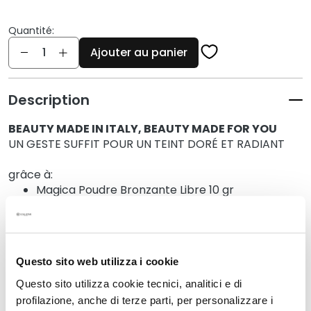
q
u
Quantité:
e
Quantité
s
Ajouter au panier
N
e
Description
t
t
BEAUTY MADE IN ITALY, BEAUTY MADE FOR YOU
o
UN GESTE SUFFIT POUR UN TEINT DORÉ ET RADIANT
y
a
grâce à:
n
Magica Poudre Bronzante Libre 10 gr
t
Pinceau Professionale
s
e
t
Questo sito web utilizza i cookie
Détails
d
e
Questo sito utilizza cookie tecnici, analitici e di
m
profilazione, anche di terze parti, per personalizzare i
Informations de sécurité