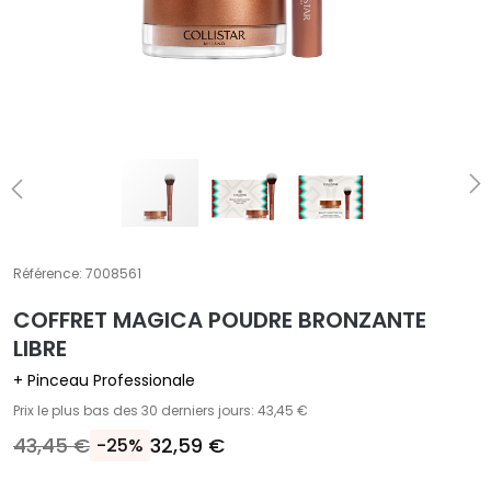
T
r
a
i
t
e
m
e
n
t
Référence:
7008561
s
s
COFFRET MAGICA POUDRE BRONZANTE
p
LIBRE
é
+ Pinceau Professionale
c
Prix le plus bas des 30 derniers jours: 43,45 €
i
f
43,45 €
32,59 €
-25%
i