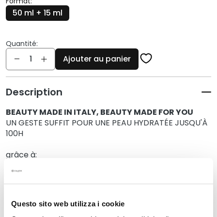
Format:
q
50 ml + 15 ml
u
e
s
Quantité:
Quantité
N
Ajouter au panier
e
t
t
Description
o
y
BEAUTY MADE IN ITALY, BEAUTY MADE FOR YOU
a
UN GESTE SUFFIT POUR UNE PEAU HYDRATÉE JUSQU'À
n
100H
t
s
grâce à:
Idroattiva+ Crème Hydratation Profonde 50ml
e
t
Idroattiva+ Hydro-Gel Yeux 15ml
d
e
Questo sito web utilizza i cookie
m