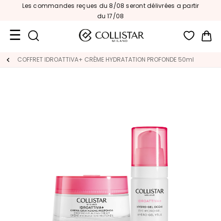
Les commandes reçues du 8/08 seront délivrées a partir
s
|
du 17/08
Mon
Format
COFFRET IDROATTIVA+ CRÈME HYDRATATION PROFONDE 50ml
Voyage
Nouveautés
VISAGE
C
A
T
É
G
O
R
I