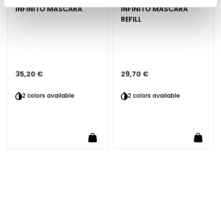
E
INFINITO MASCARA
INFINITO MASCARA
x
REFILL
f
o
l
i
a
35,20 €
29,70 €
n
2 colors available
2 colors available
t
s
uter au panier
S
Ajouter au panier
Ajoute
é
r
u
m
s
C
r