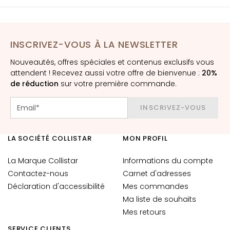
è
m
e
s
INSCRIVEZ-VOUS À LA NEWSLETTER
p
Nouveautés, offres spéciales et contenus exclusifs vous
o
attendent ! Recevez aussi votre offre de bienvenue :
20%
u
de réduction
sur votre première commande.
r
l
INSCRIVEZ-VOUS
e
v
i
LA SOCIÉTÉ COLLISTAR
MON PROFIL
s
a
La Marque Collistar
Informations du compte
g
Contactez-nous
Carnet d'adresses
e
Déclaration d'accessibilité
Mes commandes
Ma liste de souhaits
C
Mes retours
o
n
SERVICE CLIENTS