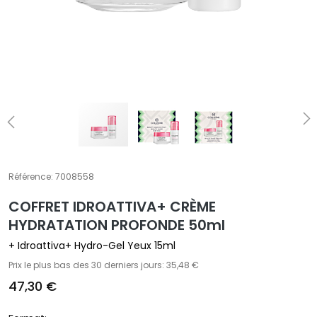
E
T
r
a
i
t
e
m
e
n
t
Référence:
7008558
s
COFFRET IDROATTIVA+ CRÈME
s
p
HYDRATATION PROFONDE 50ml
é
+ Idroattiva+ Hydro-Gel Yeux 15ml
c
Prix le plus bas des 30 derniers jours: 35,48 €
i
47,30 €
f
i