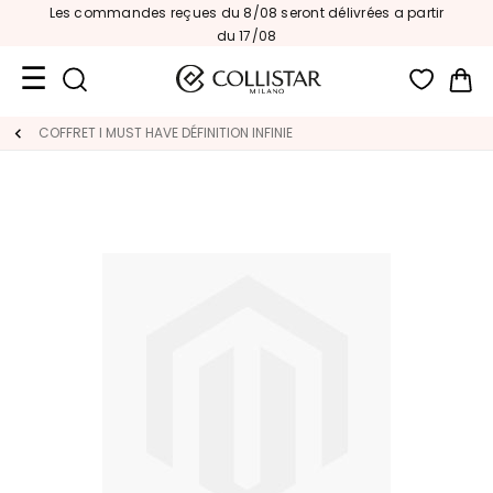
Les commandes reçues du 8/08 seront délivrées a partir
du 17/08
Mon
Format
COFFRET I MUST HAVE DÉFINITION INFINIE
Voyage
Nouveautés
VISAGE
C
A
T
É
G
O
R
I