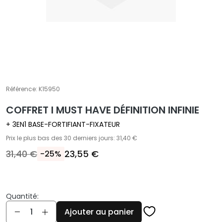
E
T
r
a
i
t
e
m
Référence:
K15950
e
COFFRET I MUST HAVE DÉFINITION INFINIE
n
t
+ 3EN1 BASE-FORTIFIANT-FIXATEUR
s
Prix le plus bas des 30 derniers jours: 31,40 €
s
31,40 €
23,55 €
-25%
p
é
c
i
Quantité:
f
Quantité
Ajouter au panier
i