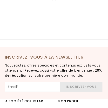
E
x
f
o
l
i
a
n
t
s
INSCRIVEZ-VOUS À LA NEWSLETTER
S
Nouveautés, offres spéciales et contenus exclusifs vous
é
attendent ! Recevez aussi votre offre de bienvenue :
20%
r
de réduction
sur votre première commande.
u
m
INSCRIVEZ-VOUS
s
C
LA SOCIÉTÉ COLLISTAR
MON PROFIL
r