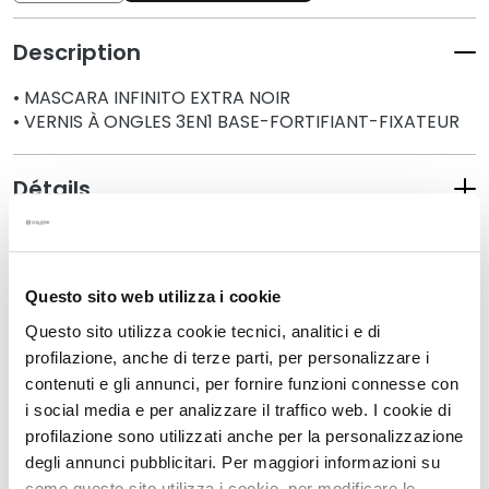
q
u
Description
e
s
• MASCARA INFINITO EXTRA NOIR
• VERNIS À ONGLES 3EN1 BASE-FORTIFIANT-FIXATEUR
N
e
t
Détails
t
o
y
Mode d'emploi
a
n
Questo sito web utilizza i cookie
t
Questo sito utilizza cookie tecnici, analitici e di
s
Produits associés
profilazione, anche di terze parti, per personalizzare i
e
contenuti e gli annunci, per fornire funzioni connesse con
t
i social media e per analizzare il traffico web. I cookie di
d
uter
Ajouter
Ajoute
profilazione sono utilizzati anche per la personalizzazione
à
à
e
degli annunci pubblicitari. Per maggiori informazioni su
a
ma
ma
m
e
liste
liste
come questo sito utilizza i cookie, per modificare le