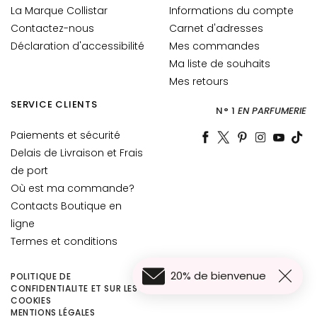
è
La Marque Collistar
Informations du compte
m
Contactez-nous
Carnet d'adresses
e
Déclaration d'accessibilité
Mes commandes
s
Ma liste de souhaits
p
Mes retours
o
u
SERVICE CLIENTS
N° 1
EN PARFUMERIE
r
Paiements et sécurité
l
e
Delais de Livraison et Frais
v
de port
i
Où est ma commande?
s
Contacts Boutique en
a
ligne
g
Termes et conditions
e
20% de bienvenue
C
POLITIQUE DE
CONFIDENTIALITE ET SUR LES
o
COOKIES
n
MENTIONS LÉGALES
31,40 €