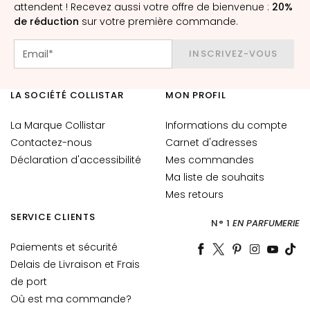
attendent ! Recevez aussi votre offre de bienvenue :
20%
E
de réduction
sur votre première commande.
x
f
INSCRIVEZ-VOUS
o
l
i
LA SOCIÉTÉ COLLISTAR
MON PROFIL
a
n
La Marque Collistar
Informations du compte
t
Contactez-nous
Carnet d'adresses
s
Déclaration d'accessibilité
Mes commandes
Ma liste de souhaits
S
é
Mes retours
r
SERVICE CLIENTS
N° 1
EN PARFUMERIE
u
m
Paiements et sécurité
s
Delais de Livraison et Frais
de port
C
Où est ma commande?
r