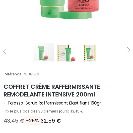
E
T
r
a
i
t
e
m
e
n
t
Référence:
7008570
s
COFFRET CRÈME RAFFERMISSANTE​
s
p
REMODELANTE INTENSIVE 200ml
é
+ Talasso-Scrub Raffermissant Élastifiant 150gr
c
Prix le plus bas des 30 derniers jours: 43,45 €
i
43,45 €
32,59 €
-25%
f
i