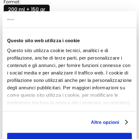
q
Format:
u
200 ml + 150 gr
e
s
Quantité:
N
Quantité
Ajouter au panier
Questo sito web utilizza i cookie
e
t
Questo sito utilizza cookie tecnici, analitici e di
t
profilazione, anche di terze parti, per personalizzare i
Description
o
contenuti e gli annunci, per fornire funzioni connesse con
y
BEAUTY MADE IN ITALY, BEAUTY MADE FOR YOU
i social media e per analizzare il traffico web. I cookie di
a
UN GESTE SUFFIT POUR UNE PEAU RAFFERMIE ET
profilazione sono utilizzati anche per la personalizzazione
n
REDÉFINIE
degli annunci pubblicitari. Per maggiori informazioni su
t
come questo sito utilizza i cookie, per modificare le
s
grâce à:
preferenze (inclusa la revoca del consenso, se prestato),
e
Crème Raffermissante Remodelante Intensive
nonché per sapere come trattiamo i dati personali –
t
200 ml
anche raccolti tramite cookie – può consultare
d
Altre opzioni
Talasso-Scrub Raffermissant Élastifiant 150 gr
l’informativa cookie completa e l’informativa privacy
e
disponibili
qui
. Le ricordiamo che, qualora clicchi su
m