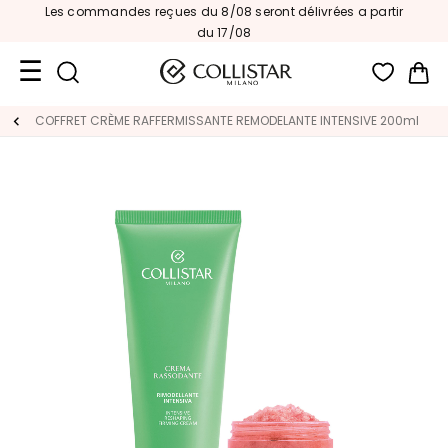
Les commandes reçues du 8/08 seront délivrées a partir
du 17/08
Mon
Format
COFFRET CRÈME RAFFERMISSANTE​ REMODELANTE INTENSIVE 200ml
Voyage
Nouveautés
VISAGE
C
A
T
É
G
O
R
I