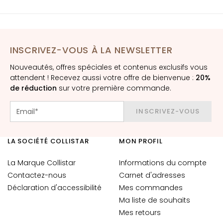
è
m
e
s
p
INSCRIVEZ-VOUS À LA NEWSLETTER
o
Nouveautés, offres spéciales et contenus exclusifs vous
u
attendent ! Recevez aussi votre offre de bienvenue :
20%
r
de réduction
sur votre première commande.
l
e
INSCRIVEZ-VOUS
v
i
s
LA SOCIÉTÉ COLLISTAR
MON PROFIL
a
g
La Marque Collistar
Informations du compte
e
Contactez-nous
Carnet d'adresses
Déclaration d'accessibilité
Mes commandes
C
Ma liste de souhaits
o
Mes retours
n