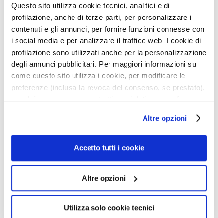
a
Questo sito utilizza cookie tecnici, analitici e di
q
Détails
profilazione, anche di terze parti, per personalizzare i
u
contenuti e gli annunci, per fornire funzioni connesse con
i
i social media e per analizzare il traffico web. I cookie di
Informations de sécurité
l
profilazione sono utilizzati anche per la personalizzazione
l
degli annunci pubblicitari. Per maggiori informazioni su
a
come questo sito utilizza i cookie, per modificare le
n
preferenze (inclusa la revoca del consenso, se prestato),
Produits associés
t
nonché per sapere come trattiamo i dati personali –
s
anche raccolti tramite cookie – può consultare
Altre opzioni
M
Ajouter
Ajoute
l’informativa cookie completa e l’informativa privacy
à
à
a
disponibili
qui
. Le ricordiamo che, qualora clicchi su
ma
ma
s
“Utilizza solo i cookie necessari”, non sarà installato
Accetto tutti i cookie
liste
liste
q
alcun cookie o altro strumento di tracciamento diverso da
d’envie
d’envi
u
quelli tecnici. Cliccando su “Accetto tutti i cookie”,
e
Altre opzioni
presterà il consenso all’installazione di tutti i cookie
s
utilizzati dal sito. Cliccando su “Altre opzioni”, potrà
e
scegliere, in modo più granulare, quali cookie
Utilizza solo cookie tecnici
t
autorizzare.