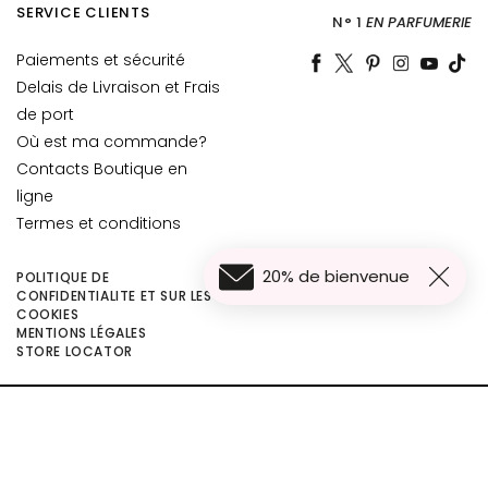
t
SERVICE CLIENTS
N° 1
EN PARFUMERIE
o
u
Paiements et sécurité
r
Delais de Livraison et Frais
d
de port
e
Où est ma commande?
s
Contacts Boutique en
y
ligne
e
Termes et conditions
u
x
20% de bienvenue
POLITIQUE DE
e
CONFIDENTIALITE ET SUR LES
t
COOKIES
MENTIONS LÉGALES
d
61,60 €
Ajouter au panier
STORE LOCATOR
e
46,20 €
s
l
©2026 Collistar S.p.A. con Socio Unico, via G.B. Pirelli, 19 - 20124 Milano - Italy
è
- Capitale Sociale euro 1.050.000,00 interamente versato - C.F. - R.I. Milano -
P.I. 10267000155 - R.E.A MI1361408 - Società soggetta all'attività di direzione
v
e coordinamento di Bolton Group s.r.l.
r