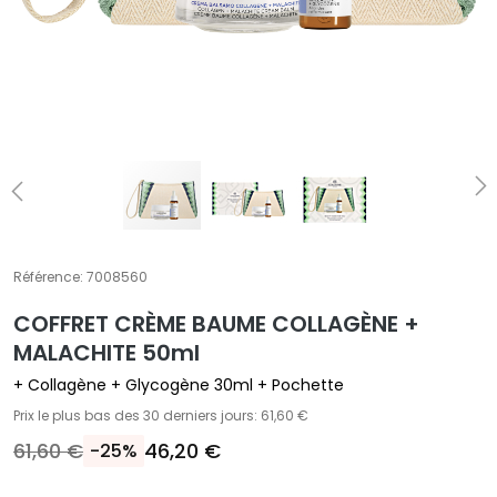
T
r
a
i
t
e
m
e
n
t
Référence:
7008560
s
s
COFFRET CRÈME BAUME COLLAGÈNE +
p
MALACHITE 50ml
é
+ Collagène + Glycogène 30ml + Pochette
c
Prix le plus bas des 30 derniers jours: 61,60 €
i
f
61,60 €
46,20 €
-25%
i