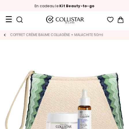
En cadeau le
Kit Beauty-to-go
Mon
Format
COFFRET CRÈME BAUME COLLAGÈNE + MALACHITE 50ml
Voyage
Nouveautés
VISAGE
C
A
T
É
G
O
R
I
E