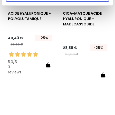
E
x
ACIDE HYALURONIQUE +
CICA-MASQUE ACIDE
f
POLYGLUTAMIQUE
HYALURONIQUE +
o
MADECASSOSIDE
l
i
a
40,43 €
-25%
n
53,90 €
28,88 €
-25%
t
38,50 €
s
5,0
/5
Ajouter au panier
S
3
é
reviews
Ajoute
r
u
m
s
C
r