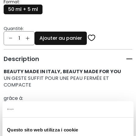
q
Format:
u
50 ml + 5 ml
e
s
Quantité:
N
Quantité
Ajouter au panier
e
t
t
Description
o
y
BEAUTY MADE IN ITALY, BEAUTY MADE FOR YOU
a
UN GESTE SUFFIT POUR UNE PEAU FERMÉE ET
n
COMPACTE
t
s
grâce à:
e
Crème Baume Collagène + Malachite 50ml
t
Collagène + Glycogène 30ml
d
Pochette
e
m
Questo sito web utilizza i cookie