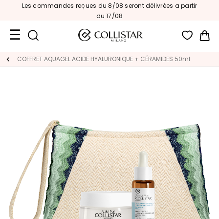
Les commandes reçues du 8/08 seront délivrées a partir
du 17/08
Mon
Format
COFFRET AQUAGEL ACIDE HYALURONIQUE + CÉRAMIDES 50ml
Voyage
Nouveautés
VISAGE
C
A
T
É
G
O
R
I