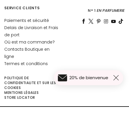
t
SERVICE CLIENTS
o
N° 1
EN PARFUMERIE
u
Paiements et sécurité
r
Delais de Livraison et Frais
d
de port
e
Où est ma commande?
s
Contacts Boutique en
y
ligne
e
u
Termes et conditions
x
e
20% de bienvenue
POLITIQUE DE
t
CONFIDENTIALITE ET SUR LES
COOKIES
d
MENTIONS LÉGALES
61,60 €
e
Ajouter au panier
STORE LOCATOR
46,20 €
s
l
©2026 Collistar S.p.A. con Socio Unico, via G.B. Pirelli, 19 - 20124 Milano - Italy
è
- Capitale Sociale euro 1.050.000,00 interamente versato - C.F. - R.I. Milano -
v
P.I. 10267000155 - R.E.A MI1361408 - Società soggetta all'attività di direzione