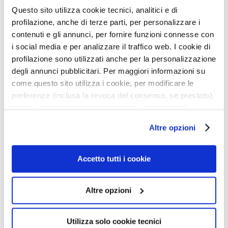
a
Détails
Questo sito utilizza cookie tecnici, analitici e di
q
profilazione, anche di terze parti, per personalizzare i
u
contenuti e gli annunci, per fornire funzioni connesse con
Informations de sécurité
i
i social media e per analizzare il traffico web. I cookie di
l
profilazione sono utilizzati anche per la personalizzazione
l
degli annunci pubblicitari. Per maggiori informazioni su
a
Produits associés
come questo sito utilizza i cookie, per modificare le
n
preferenze (inclusa la revoca del consenso, se prestato),
t
nonché per sapere come trattiamo i dati personali –
s
uter
Ajouter
Ajoute
anche raccolti tramite cookie – può consultare
à
à
Altre opzioni
M
l’informativa cookie completa e l’informativa privacy
a
ma
ma
a
disponibili
qui
. Le ricordiamo che, qualora clicchi su
e
liste
liste
s
nvie
d’envie
d’envi
“Utilizza solo i cookie necessari”, non sarà installato
Accetto tutti i cookie
q
alcun cookie o altro strumento di tracciamento diverso da
u
quelli tecnici. Cliccando su “Accetto tutti i cookie”,
e
Altre opzioni
presterà il consenso all’installazione di tutti i cookie
s
utilizzati dal sito. Cliccando su “Altre opzioni”, potrà
e
scegliere, in modo più granulare, quali cookie
Utilizza solo cookie tecnici
t