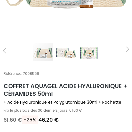
E
T
r
a
i
t
e
m
e
n
t
Référence:
7008556
s
COFFRET AQUAGEL ACIDE HYALURONIQUE +
s
p
CÉRAMIDES 50ml
é
+ Acide Hyaluronique et Polyglutamique 30ml + Pochette
c
Prix le plus bas des 30 derniers jours: 61,60 €
i
61,60 €
46,20 €
-25%
f
i