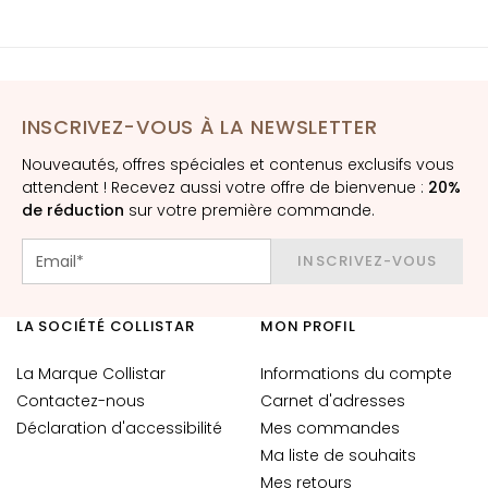
è
m
e
s
p
INSCRIVEZ-VOUS À LA NEWSLETTER
o
u
Nouveautés, offres spéciales et contenus exclusifs vous
r
attendent ! Recevez aussi votre offre de bienvenue :
20%
l
de réduction
sur votre première commande.
e
v
INSCRIVEZ-VOUS
i
s
LA SOCIÉTÉ COLLISTAR
MON PROFIL
a
g
La Marque Collistar
Informations du compte
e
Contactez-nous
Carnet d'adresses
C
Déclaration d'accessibilité
Mes commandes
o
Ma liste de souhaits
n
Mes retours