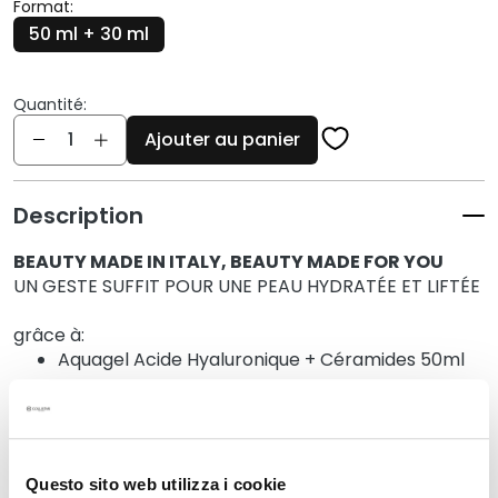
q
Format:
u
50 ml + 30 ml
e
s
Quantité:
N
Quantité
Ajouter au panier
e
t
t
Description
o
y
BEAUTY MADE IN ITALY, BEAUTY MADE FOR YOU
a
UN GESTE SUFFIT POUR UNE PEAU HYDRATÉE ET LIFTÉE
n
t
grâce à:
s
Aquagel Acide Hyaluronique + Céramides 50ml
e
Acide Hyaluronique et Polyglutamique 30ml
t
Pochette
d
e
m
Questo sito web utilizza i cookie