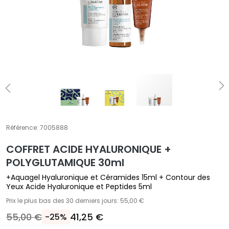
E
T
r
a
i
t
e
m
e
n
t
Référence:
7005888
s
COFFRET ACIDE HYALURONIQUE +
s
p
POLYGLUTAMIQUE 30ml
é
+Aquagel Hyaluronique et Céramides 15ml + Contour des
c
Yeux Acide Hyaluronique et Peptides 5ml
i
Prix le plus bas des 30 derniers jours: 55,00 €
f
55,00 €
41,25 €
-25%
i