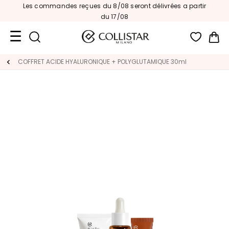
Les commandes reçues du 8/08 seront délivrées a partir
du 17/08
Mon
Format
COFFRET ACIDE HYALURONIQUE + POLYGLUTAMIQUE 30ml
Voyage
Nouveautés
VISAGE
C
A
T
É
G
O
R
I