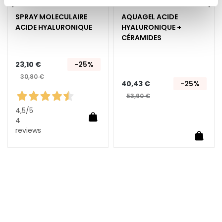
E
SPRAY MOLECULAIRE
AQUAGEL ACIDE
x
ACIDE HYALURONIQUE
HYALURONIQUE +
f
CÉRAMIDES
o
l
i
23,10 €
-25%
a
30,80 €
40,43 €
-25%
n
53,90 €
t
s
4,5
/5
Ajouter au panier
4
S
reviews
uter au panier
Ajoute
é
r
u
m
s
C
r