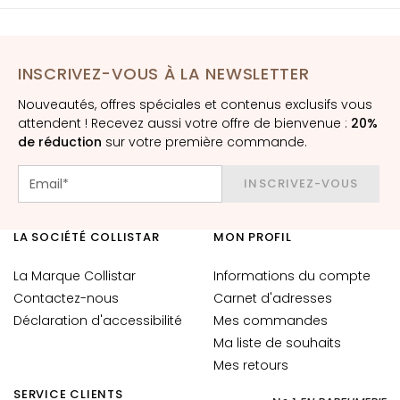
è
m
e
s
INSCRIVEZ-VOUS À LA NEWSLETTER
p
Nouveautés, offres spéciales et contenus exclusifs vous
o
attendent ! Recevez aussi votre offre de bienvenue :
20%
u
de réduction
sur votre première commande.
r
l
INSCRIVEZ-VOUS
e
v
i
LA SOCIÉTÉ COLLISTAR
MON PROFIL
s
a
La Marque Collistar
Informations du compte
g
Contactez-nous
Carnet d'adresses
e
Déclaration d'accessibilité
Mes commandes
Ma liste de souhaits
C
Mes retours
o
n
SERVICE CLIENTS