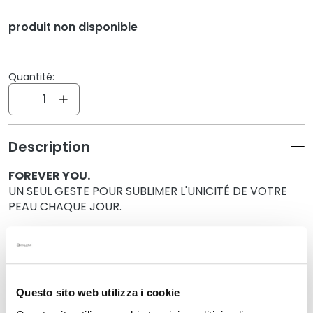
q
u
produit non disponible
e
s
Quantité:
N
Quantité
e
t
t
o
Description
y
a
FOREVER YOU.
n
UN SEUL GESTE POUR SUBLIMER L'UNICITÉ DE VOTRE
PEAU CHAQUE JOUR.
t
s
grâce à:
e
• Acide Hyaluronique + Polyglutamique 30ml
t
• Aquagel Hyaluronique + Céramides 15ml
d
• Contour des Yeux Acide Hyaluronique + Peptides 5ml
e
Questo sito web utilizza i cookie
m