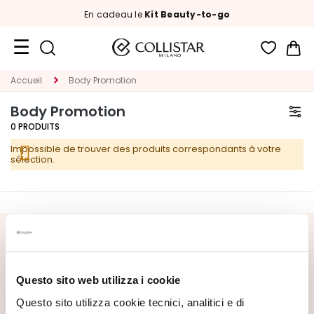
En cadeau le
Kit Beauty-to-go
Mon
Format
Accueil
Body Promotion
Voyage
Body Promotion
Nouveautés
0
PRODUITS
Impossible de trouver des produits correspondants à votre
VISAGE
sélection.
C
A
T
É
INSCRIVEZ-VOUS À LA NEWSLETTER
G
O
Nouveautés, offres spéciales et contenus exclusifs vous
R
Questo sito web utilizza i cookie
attendent ! Recevez aussi votre offre de bienvenue :
20%
I
de réduction
sur votre première commande.
Questo sito utilizza cookie tecnici, analitici e di
E