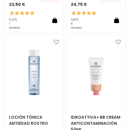
u
22,50 €
24,75 €
e
r
5,0
/5
4,8
/5
o
1
6
reviews
reviews
s
y
p
Añadir
Añadi
a
a
r
la
la
i
Lista
Lista
n
de
de
c
Deseos
Deseo
i
p
i
o
s
a
LOCIÓN TÓNICA
IDROATTIVA+ BB CREAM
c
ANTIEDAD ROSTRO
ANTICONTAMINACIÓN
t
50ML