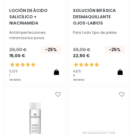
A
LOCIÓN DE ÁCIDO
SOLUCIÓN BIFÁSICA
SALICÍLICO +
DESMAQUILLANTE
T
NIACINAMIDA
OJOS-LABIOS
r
a
Antiimperfecciones
Para todo tipo de pieles
t
minimiza los poros
a
20,00 €
-25%
30,00 €
-25%
m
15,00 €
22,50 €
i
e
5,0
/5
4,8
/5
n
1
4
t
reviews
reviews
o
s
Añadir
Añadi
e
a
a
s
la
la
p
Lista
Lista
e
de
de
Deseos
Deseo
c