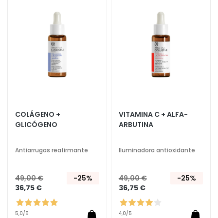
a
a
o
la
la
c
Lista
Lista
c
de
de
e
Deseos
Deseo
M
a
g
i
c
h
COLÁGENO +
VITAMINA C + ALFA-
e
GLICÓGENO
ARBUTINA
A
n
Antiarrugas reafirmante
Iluminadora antioxidante
t
i
49,00 €
-25%
49,00 €
-25%
e
36,75 €
36,75 €
d
a
d
5,0
/5
4,0
/5