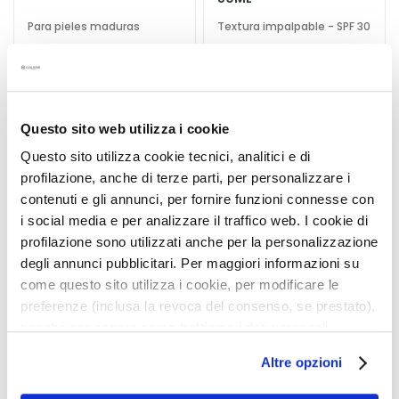
i
v
Para pieles maduras
Textura impalpable - SPF 30
o
s
38,00 €
-25%
e
33,00 €
-25%
28,50 €
n
24,75 €
3 colors available
g
Questo sito web utilizza i cookie
o
Questo sito utilizza cookie tecnici, analitici e di
t
4,8
/5
5,0
/5
profilazione, anche di terze parti, per personalizzare i
a
6
1
contenuti e gli annunci, per fornire funzioni connesse con
reviews
reviews
s
i social media e per analizzare il traffico web. I cookie di
C
profilazione sono utilizzati anche per la personalizzazione
Añadir
Añadi
r
degli annunci pubblicitari. Per maggiori informazioni su
a
a
e
come questo sito utilizza i cookie, per modificare le
la
la
m
Lista
Lista
preferenze (inclusa la revoca del consenso, se prestato),
a
de
de
nonché per sapere come trattiamo i dati personali –
Deseos
Deseo
s
anche raccolti tramite cookie – può consultare
Altre opzioni
f
l’informativa cookie completa e l’informativa privacy
a
disponibili
qui
. Le ricordiamo che, qualora clicchi su