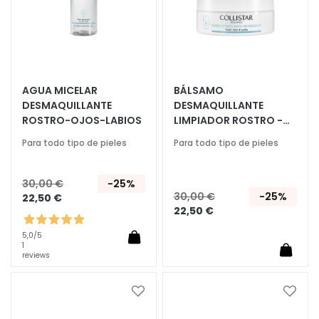
í
f
i
c
o
s
AGUA MICELAR
BÁLSAMO
DESMAQUILLANTE
DESMAQUILLANTE
L
ROSTRO-OJOS-LABIOS
LIMPIADOR ROSTRO -
i
OJOS
m
Para todo tipo de pieles
Para todo tipo de pieles
p
i
30,00 €
-25%
a
30,00 €
-25%
22,50 €
d
22,50 €
o
5,0
/5
r
1
reviews
e
s
y
Añadir
Añadi
d
a
a