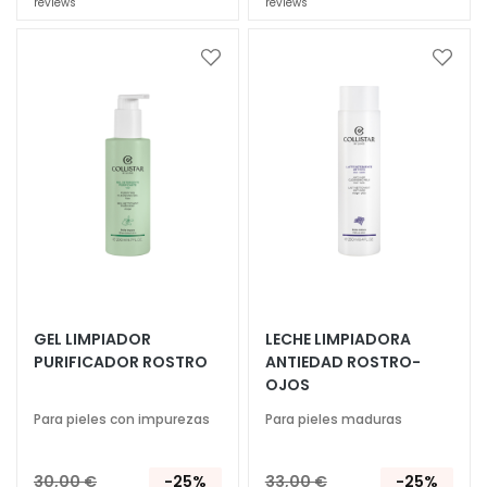
reviews
reviews
r
i
l
Añadir
Añadi
l
a
a
la
la
a
Lista
Lista
s
de
de
y
Deseos
Deseo
e
x
f
o
l
i
a
GEL LIMPIADOR
LECHE LIMPIADORA
n
PURIFICADOR ROSTRO
ANTIEDAD ROSTRO-
OJOS
t
e
Para pieles con impurezas
Para pieles maduras
s
S
30,00 €
-25%
33,00 €
-25%