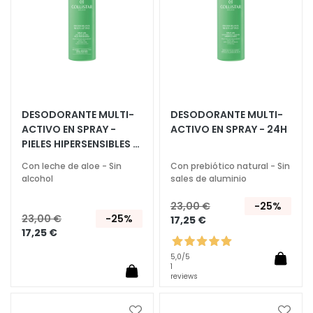
Deseos
Deseo
L
u
m
i
n
o
s
DESODORANTE MULTI-
DESODORANTE MULTI-
ACTIVO EN SPRAY -
ACTIVO EN SPRAY - 24H
i
PIELES HIPERSENSIBLES -
d
24H 100 ML
a
Con leche de aloe - Sin
Con prebiótico natural - Sin
d
alcohol
sales de aluminio
A
23,00 €
-25%
23,00 €
-25%
17,25 €
c
17,25 €
i
d
5,0
/5
1
o
reviews
i
a