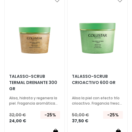
Añadir
Añadi
u
a
a
e
la
la
r
Lista
Lista
o
de
de
Deseos
Deseo
s
y
p
r
i
n
c
TALASSO-SCRUB
TALASSO-SCRUB
i
TERMAL DRENANTE 300
CRIOACTIVO 600 GR
p
GR
i
Alisa, hidrata y regenera la
Alisa la piel con efecto frío
o
piel. Fragancia aromática
crioactivo. Fragancia fresca
s
envolvente.
y energizante.
a
32,00 €
-25%
50,00 €
-25%
c
24,00 €
37,50 €
t