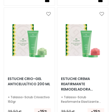
i
v
o
Añadir
Añadi
s
a
a
e
la
la
n
Lista
Lista
g
de
de
Deseos
Deseo
o
t
a
s
C
r
ESTUCHE CRIO-GEL
ESTUCHE CREMA
e
ANTICELULÍTICO 200 ML
REAFIRMANTE
m
REMODELADORA
a
INTENSIVA 200ML
s
+ Talasso-Scrub Crioactivo
+ Talasso-Scrub
150gr
Reafirmante Elastizante
f
150gr
a
39,50 €
-25%
39,50 €
-25%