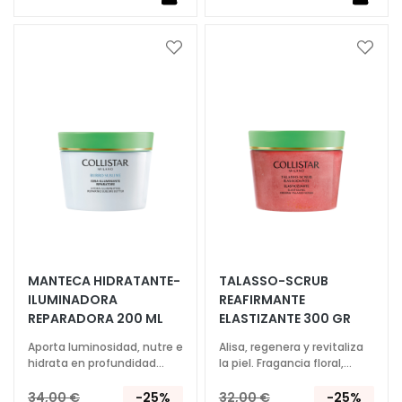
V
v
i
Añadir
Añadi
s
a
a
la
la
o
Lista
Lista
R
de
de
Deseos
Deseo
e
t
i
n
o
l
MANTECA HIDRATANTE-
TALASSO-SCRUB
S
ILUMINADORA
REAFIRMANTE
O
REPARADORA 200 ML
ELASTIZANTE 300 GR
L
U
Aporta luminosidad, nutre e
Alisa, regenera y revitaliza
hidrata en profundidad
la piel. Fragancia floral,
C
durante más de 72h
frutal.
I
34,00 €
-25%
32,00 €
-25%