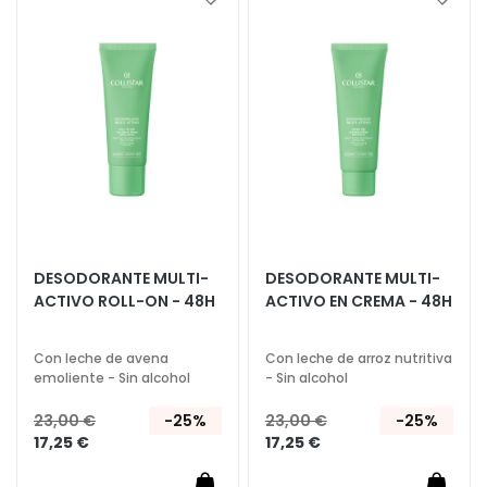
Añadir
Añadi
l
a
a
u
la
la
r
Lista
Lista
o
de
de
n
Deseos
Deseo
i
c
o
P
r
o
DESODORANTE MULTI-
DESODORANTE MULTI-
t
ACTIVO ROLL-ON - 48H
ACTIVO EN CREMA - 48H
e
z
Con leche de avena
Con leche de arroz nutritiva
i
emoliente - Sin alcohol
- Sin alcohol
o
23,00 €
-25%
23,00 €
-25%
n
17,25 €
17,25 €
e
U