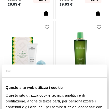
c
29,63 €
29,63 €
i
a
l
e
Añadir
Añadi
s
a
a
la
la
C
Lista
Lista
o
de
de
n
Deseos
Deseo
t
o
r
n
o
d
Questo sito web utilizza i cookie
e
ESTUCHE FLUIDO DE
TALASSO-GEL DE
HIDRATACIÓN
DUCHA TERMAL
Questo sito utilizza cookie tecnici, analitici e di
o
PROFUNDA 200 ML
DRENANTE 400 ML
j
profilazione, anche di terze parti, per personalizzare i
o
contenuti e gli annunci, per fornire funzioni connesse con
+ Talasso-Scrub
Oleo-gel limpiador