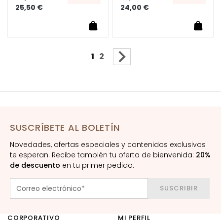
O
25,50 €
24,00 €
N
E
S
P
Página
Actualmente estás leyendo p
Página
Página
Siguiente
1
2
A
R
A
P
i
e
SUSCRÍBETE AL BOLETÍN
l
Novedades, ofertas especiales y contenidos exclusivos
e
te esperan. Recibe también tu oferta de bienvenida:
20%
s
de descuento
en tu primer pedido.
s
e
SUSCRIBIR
c
a
s
CORPORATIVO
MI PERFIL