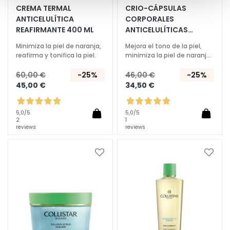
o
CREMA TERMAL
CRIO-CÁPSULAS
c
ANTICELULÍTICA
CORPORALES
c
REAFIRMANTE 400 ML
ANTICELULÍTICAS
CONCENTRADAS 14 PCS
e
Minimiza la piel de naranja,
Mejora el tono de la piel,
M
reafirma y tonifica la piel.
minimiza la piel de naranja,
a
acción de choque.
60,00 €
-25%
46,00 €
-25%
g
45,00 €
34,50 €
i
c
h
5,0
/5
5,0
/5
2
1
e
reviews
reviews
A
n
Añadir
Añadi
t
a
a
la
la
i
Lista
Lista
e
de
de
d
Deseos
Deseo
a
d