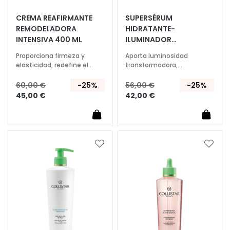
Í
A
CREMA REAFIRMANTE
SUPERSÉRUM
REMODELADORA
HIDRATANTE-
T
INTENSIVA 400 ML
ILUMINADOR
r
RENOVADOR 200 ML
a
Proporciona firmeza y
Aporta luminosidad
elasticidad, redefine el
transformadora,
t
contorno de la figura
hidratando hasta 72h
a
60,00 €
-25%
56,00 €
-25%
m
45,00 €
42,00 €
i
e
n
t
Añadir
Añadi
o
a
a
s
la
la
e
Lista
Lista
s
de
de
p
Deseos
Deseo
e
c