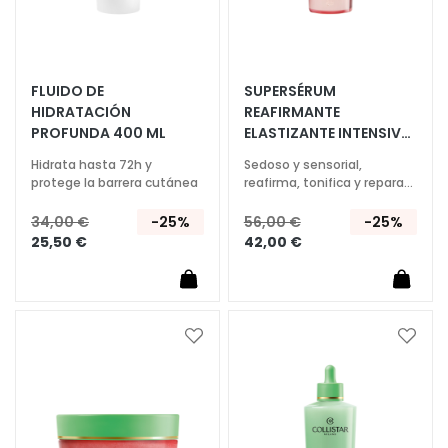
í
f
i
c
FLUIDO DE
SUPERSÉRUM
o
HIDRATACIÓN
REAFIRMANTE
s
PROFUNDA 400 ML
ELASTIZANTE INTENSIVO
200 ML
L
Hidrata hasta 72h y
Sedoso y sensorial,
i
protege la barrera cutánea
reafirma, tonifica y repara
la piel
m
34,00 €
-25%
56,00 €
-25%
p
25,50 €
42,00 €
i
a
d
o
r
Añadir
Añadi
a
a
e
la
la
s
Lista
Lista
y
de
de
d
Deseos
Deseo