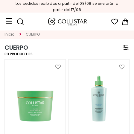
Los pedidos recibidos a partir del 08/08 se enviarán a
partir del 17/08
Mi 
Inicio
CUERPO
Formatos
de
CUERPO
viaje
39
PRODUCTOS
Novedades
Añadir
Añadi
ROSTRO
a
a
la
la
C
Lista
Lista
A
de
de
Deseos
Deseo
T
E
G
O
R