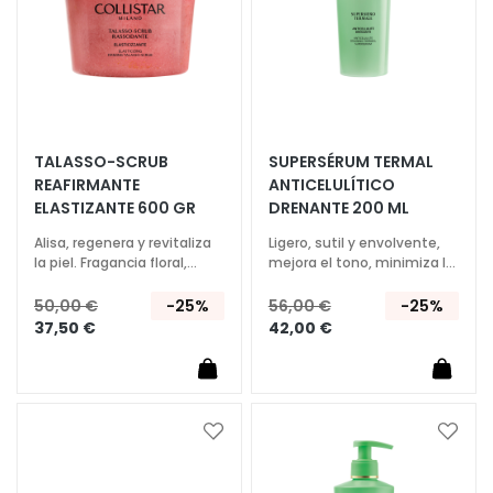
e
s
m
a
q
u
TALASSO-SCRUB
SUPERSÉRUM TERMAL
i
REAFIRMANTE
ANTICELULÍTICO
l
ELASTIZANTE 600 GR
DRENANTE 200 ML
l
a
Alisa, regenera y revitaliza
Ligero, sutil y envolvente,
n
la piel. Fragancia floral,
mejora el tono, minimiza la
frutal.
piel de naranja y aporta
t
ligereza.
50,00 €
-25%
56,00 €
-25%
e
37,50 €
42,00 €
s
M
a
s
Añadir
Añadi
c
a
a
a
la
la