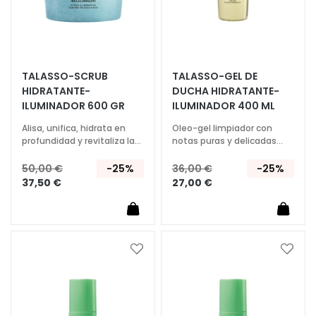
H
i
d
r
TALASSO-SCRUB
TALASSO-GEL DE
a
HIDRATANTE-
DUCHA HIDRATANTE-
t
ILUMINADOR 600 GR
ILUMINADOR 400 ML
a
Alisa, unifica, hidrata en
Oleo-gel limpiador con
c
profundidad y revitaliza la
notas puras y delicadas
i
piel
que hidrata la piel bajo la
ó
ducha
50,00 €
-25%
36,00 €
-25%
37,50 €
27,00 €
n
L
i
f
Añadir
Añadi
t
a
a
i
la
la
n
Lista
Lista
g
de
de