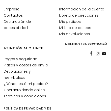
P
Empresa
Información de la cuenta
i
Contactos
Libreta de direcciones
e
Declaración de
Mis pedidos
l
accesibilidad
Mi lista de deseos
e
Mis devoluciones
s
m
NÚMERO 1
EN PERFUMERÍA
i
ATENCIÓN AL CLIENTE
x
t
Pagos y seguridad
a
Plazos y costes de envío
s
Devoluciones y
o
reembolsos
g
¿Dónde está mi pedido?
r
Contacto tienda online
a
Términos y condiciones
s
a
POLÍTICA DE PRIVACIDAD Y DE
s