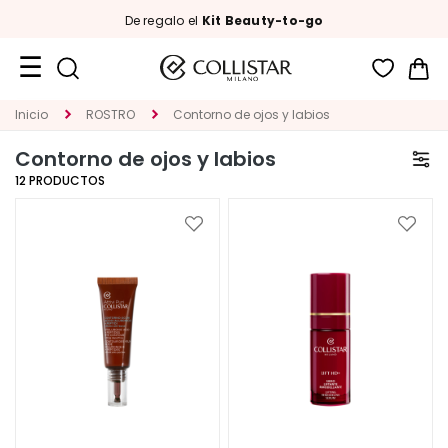
De regalo el
Kit Beauty-to-go
Mi 
Formatos
Inicio
ROSTRO
Contorno de ojos y labios
de
Contorno de ojos y labios
viaje
12
PRODUCTOS
Novedades
Añadir
Añadi
ROSTRO
a
a
la
la
C
Lista
Lista
A
de
de
T
Deseos
Deseo
E
G
O
R
Í