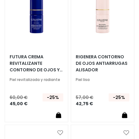
e
de
de
s
Deseos
Deseo
m
a
q
u
i
l
FUTURA CREMA
RIGENERA CONTORNO
l
REVITALIZANTE
DE OJOS ANTIARRUGAS
a
CONTORNO DE OJOS Y
ALISADOR
n
LABIOS LONGEVIDAD
Piel revitalizada y radiante
Piel lisa
t
CELULAR
e
s
60,00 €
-25%
57,00 €
-25%
45,00 €
42,75 €
M
a
s
c
a
Añadir
Añadi