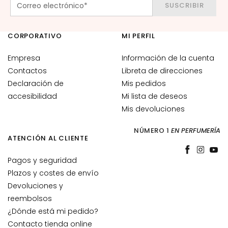
s
SUSCRIBIR
y
l
CORPORATIVO
MI PERFIL
a
b
Empresa
Información de la cuenta
i
Contactos
Libreta de direcciones
o
Declaración de
Mis pedidos
s
accesibilidad
Mi lista de deseos
N
Mis devoluciones
E
C
NÚMERO 1
EN PERFUMERÍA
ATENCIÓN AL CLIENTE
E
S
Pagos y seguridad
I
Plazos y costes de envío
D
Devoluciones y
A
reembolsos
D
¿Dónde está mi pedido?
G
Contacto tienda online