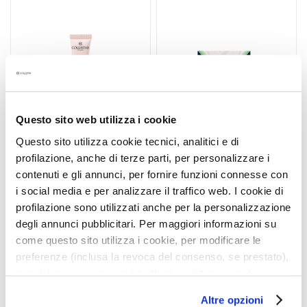
a
a
r
la
la
i
Lista
Lista
l
de
de
l
Deseos
Deseo
a
s
y
e
Questo sito web utilizza i cookie
x
Questo sito utilizza cookie tecnici, analitici e di
f
profilazione, anche di terze parti, per personalizzare i
o
RIGENERA TRATAMIENTO
ESTUCHE IDROATTIVA+
contenuti e gli annunci, per fornire funzioni connesse con
LABIAL ANTIARRUGAS
CREMA HIDRATACIÓN
l
i social media e per analizzare il traffico web. I cookie di
VOLUMINIZADOR
PROFUNDA 50ML
i
profilazione sono utilizzati anche per la personalizzazione
a
Piel lisa
+ Idroattiva+ Hidrogel Ojos
degli annunci pubblicitari. Per maggiori informazioni su
n
15ml
come questo sito utilizza i cookie, per modificare le
t
48,00 €
-25%
43,00 €
-25%
preferenze (inclusa la revoca del consenso, se prestato),
e
36,00 €
32,25 €
nonché per sapere come trattiamo i dati personali –
s
anche raccolti tramite cookie – può consultare
S
Altre opzioni
l’informativa cookie completa e l’informativa privacy