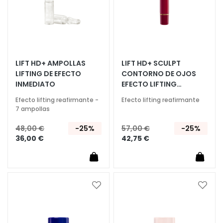
í
f
i
c
o
s
LIFT HD+ AMPOLLAS
LIFT HD+ SCULPT
LIFTING DE EFECTO
CONTORNO DE OJOS
L
INMEDIATO
EFECTO LIFTING
i
ANTIOJERAS
m
Efecto lifting reafirmante -
Efecto lifting reafirmante
7 ampollas
p
i
48,00 €
-25%
57,00 €
-25%
a
36,00 €
42,75 €
d
o
r
e
Añadir
Añadi
s
a
a
y
la
la
d
Lista
Lista