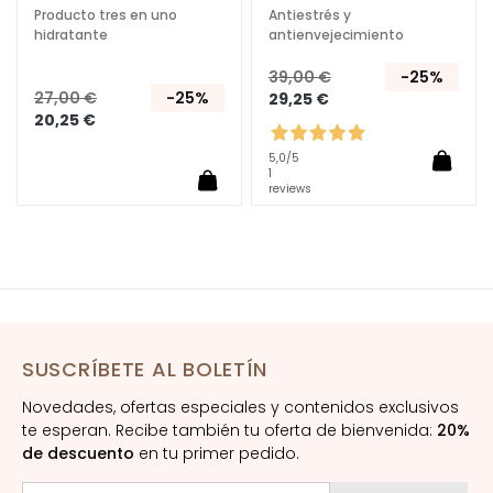
c
Producto tres en uno
Antiestrés y
i
hidratante
antienvejecimiento
a
39,00 €
-25%
l
27,00 €
-25%
29,25 €
e
20,25 €
s
5,0
/5
C
1
reviews
o
n
t
o
r
n
o
SUSCRÍBETE AL BOLETÍN
d
e
Novedades, ofertas especiales y contenidos exclusivos
o
te esperan. Recibe también tu oferta de bienvenida:
20%
de descuento
en tu primer pedido.
j
o