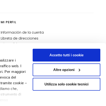
MI PERFIL
Información de la cuenta
Libreta de direcciones
Mis pedidos
Mi lista de deseos
Accetto tutti i cookie
Mis devoluciones
nalizzare i
NÚMERO 1
EN PERFUMERÍA
raffico web. I
Altre opzioni
ari. Per maggiori
revoca del
 tramite cookie –
Utilizza solo cookie tecnici
rdiamo che,
o strumento di
senso
20% de bienvenida
o - P.I. 10267000155 - R.E.A MI1361408 - Società soggetta all'attività di
ere, in modo più