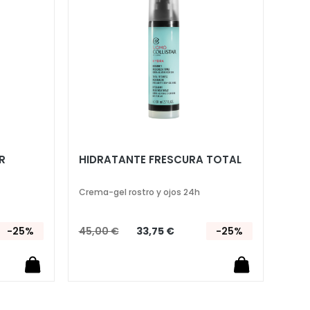
Lista
Lista
de
de
Deseos
Deseos
R
HIDRATANTE FRESCURA TOTAL
Crema-gel rostro y ojos 24h
-25%
45,00 €
33,75 €
-25%