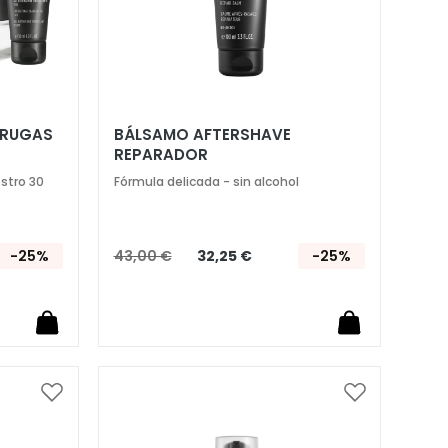
RRUGAS
BÁLSAMO AFTERSHAVE
REPARADOR
ostro 30
Fórmula delicada - sin alcohol
-25%
43,00 €
32,25 €
-25%
Añadir
Añadir
a
a
la
la