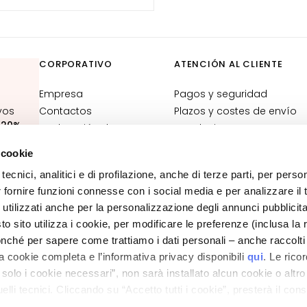
CORPORATIVO
ATENCIÓN AL CLIENTE
Empresa
Pagos y seguridad
vos
Contactos
Plazos y costes de envío
:
20%
Declaración de
Devoluciones y
accesibilidad
reembolsos
 cookie
¿Dónde está mi pedido?
tecnici, analitici e di profilazione, anche di terze parti, per perso
Contacto tienda online
r fornire funzioni connesse con i social media e per analizzare il t
Términos y condiciones
 utilizzati anche per la personalizzazione degli annunci pubblicit
 sito utilizza i cookie, per modificare le preferenze (inclusa la 
POLÍTICA DE PRIVACIDAD Y DE COOKIES
nché per sapere come trattiamo i dati personali – anche raccolti
AVISO LEGAL
LOCALIZADOR DE TIENDAS
a cookie completa e l’informativa privacy disponibili
qui
. Le rico
a solo i cookie necessari”, non sarà installato alcun cookie o altr
lli tecnici. Cliccando su “Accetto tutti i cookie”, presterà il con
ano - Italy - Capitale Sociale euro 1.050.000,00 interamente versato - C.F. - R.I. Milan
cookie utilizzati dal sito. Cliccando su “Altre opzioni”, potrà scegli
direzione e coordinamento di Bolton Group s.r.l.