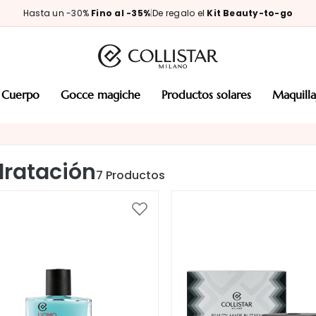
Hasta un -30%
Fino al -35%
|
De regalo el
Kit Beauty-to-go
cuerpo
gocce magiche
productos solares
maquill
dratación
7
Productos
Añadir
a
la
Lista
de
Deseos