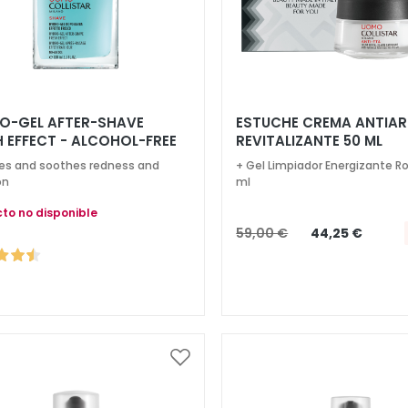
O-GEL AFTER-SHAVE
ESTUCHE CREMA ANTIA
H EFFECT - ALCOHOL-FREE
REVITALIZANTE 50 ML
es and soothes redness and
+ Gel Limpiador Energizante R
on
ml
to no disponible
59,00 €
44,25 €
Añadir
a
la