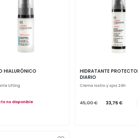
Lista
de
Deseos
O HIALURÓNICO
HIDRATANTE PROTECTO
DIARIO
nte Lifting
Crema rostro y ojos 24h
to no disponible
45,00 €
33,75 €