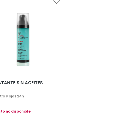
Añadir
a
la
Lista
de
Deseos
ATANTE SIN ACEITES
tro y ojos 24h
to no disponible