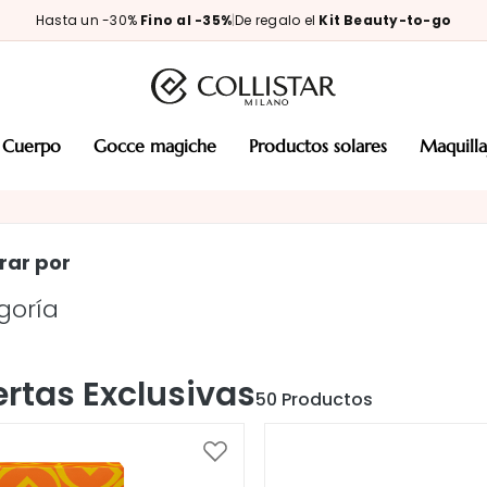
Hasta un -30%
Fino al -35%
|
De regalo el
Kit Beauty-to-go
cuerpo
gocce magiche
productos solares
maquill
ar por
goría
ertas Exclusivas
50
Productos
Añadir
a