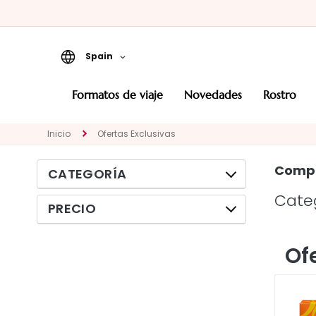
Spain
Formatos de viaje
formatos de viaje
novedades
rostro
Novedades
Inicio
Ofertas Exclusivas
ROSTRO
CATEGORÍA
Compr
CATEGORÍA
Tratamientos
específicos
Cate
PRECIO
Limpiadores y
desmaquillantes
Of
Mascarillas y
exfoliantes
Sueros y principios
activos en gotas