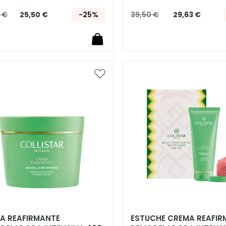
 €
25,50 €
-25%
39,50 €
29,63 €
Añadir
a
la
Lista
de
Deseos
A REAFIRMANTE
ESTUCHE CREMA REAFIR