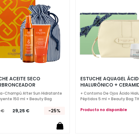
la
Lista
de
Deseos
CHE ACEITE SECO
ESTUCHE AQUAGEL ÁCI
RBRONCEADOR
HIALURÓNICO + CERAMI
ATANTE SPF 6 200 ML
50ML
a-Champú After Sun Hidratante
+ Contorno De Ojos Ácido Hial
uyente 150 ml + Beauty Bag
Péptidos 5 ml + Beauty Bag T
Producto no disponible
 €
29,25 €
-25%