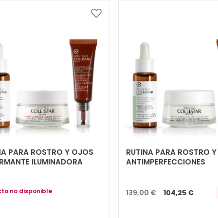
Añadir
a
la
Lista
de
Deseos
NA PARA ROSTRO Y OJOS
RUTINA PARA ROSTRO Y
IRMANTE ILUMINADORA
ANTIMPERFECCIONES
to no disponible
139,00 €
104,25 €