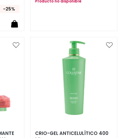
Producto no disponible
-25%
Añadir
Añadir
a
a
la
la
Lista
Lista
de
de
Deseos
Deseos
MANTE
CRIO-GEL ANTICELULÍTICO 400