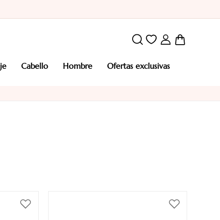
Mi cesta
aje
cabello
hombre
ofertas exclusivas
Añadir
Añadir
a
a