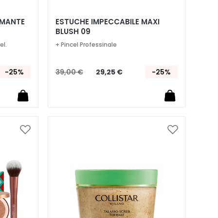
RMANTE
ESTUCHE IMPECCABILE MAXI
BLUSH 09
el.
+ Pincel Professinale
-25%
39,00 €
29,25 €
-25%
Añadir
Añadir
a
a
la
la
Lista
Lista
de
de
Deseos
Deseos