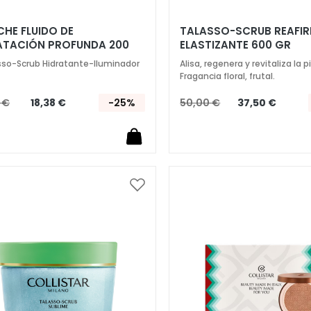
CHE FLUIDO DE
TALASSO-SCRUB REAFI
ATACIÓN PROFUNDA 200
ELASTIZANTE 600 GR
sso-Scrub Hidratante-Iluminador
Alisa, regenera y revitaliza la pi
Fragancia floral, frutal.
 €
18,38 €
-25%
50,00 €
37,50 €
Añadir
a
la
Lista
de
Deseos