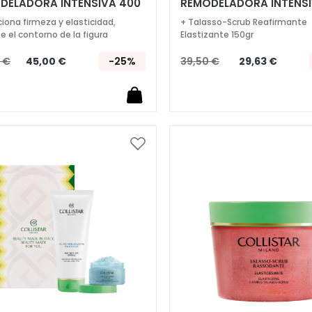
DELADORA INTENSIVA 400
REMODELADORA INTENS
200ML
ciona firmeza y elasticidad,
+ Talasso-Scrub Reafirmante
e el contorno de la figura
Elastizante 150gr
 €
45,00 €
-25%
39,50 €
29,63 €
Añadir
a
la
Lista
de
Deseos