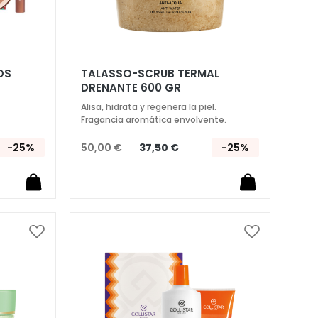
OS
TALASSO-SCRUB TERMAL
DRENANTE 600 GR
Alisa, hidrata y regenera la piel.
Fragancia aromática envolvente.
-25%
50,00 €
37,50 €
-25%
Añadir
Añadir
a
a
la
la
Lista
Lista
de
de
Deseos
Deseos