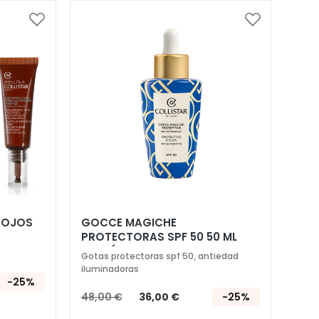
Añadir
Añadir
a
a
la
la
Lista
Lista
de
de
Deseos
Deseos
 OJOS
GOCCE MAGICHE
PROTECTORAS SPF 50 50 ML
EDICIÓN LIMITADA
Gotas protectoras spf 50, antiedad
iluminadoras
-25%
48,00 €
36,00 €
-25%