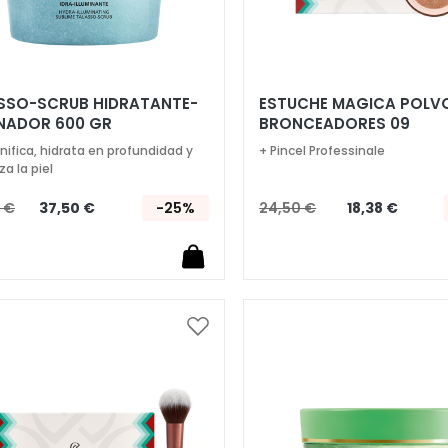
-SCRUB HIDRATANTE-
ESTUCHE MAGICA POLV
INADOR 600 GR
BRONCEADORES 09
unifica, hidrata en profundidad y
+ Pincel Professinale
za la piel
 €
37,50 €
-25%
24,50 €
18,38 €
Añadir
a
la
Lista
de
Deseos