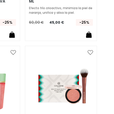
IVA
ML
Efecto frío crioactivo, minimiza la piel de
naranja, unifica y alisa la piel.
-25%
60,00 €
45,00 €
-25%
Añadir
Añadir
a
a
la
la
Lista
Lista
de
de
Deseos
Deseos