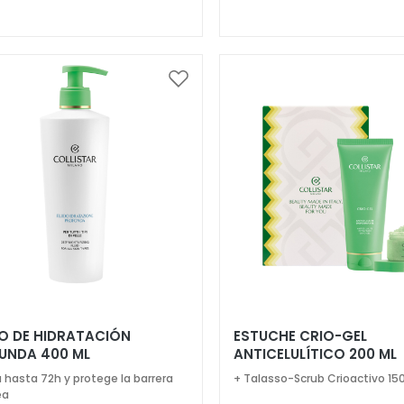
Añadir
a
la
Lista
de
Deseos
DO DE HIDRATACIÓN
ESTUCHE CRIO-GEL
UNDA 400 ML
ANTICELULÍTICO 200 ML
a hasta 72h y protege la barrera
+ Talasso-Scrub Crioactivo 15
ea