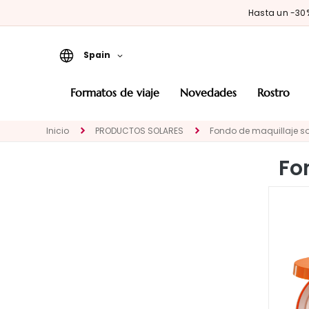
Hasta un -3
Spain
Formatos de viaje
formatos de viaje
novedades
rostro
Novedades
Inicio
PRODUCTOS SOLARES
Fondo de maquillaje so
ROSTRO
CATEGORÍA
Fo
Tratamientos
específicos
Limpiadores y
desmaquillantes
Mascarillas y
exfoliantes
Sueros y principios
activos en gotas