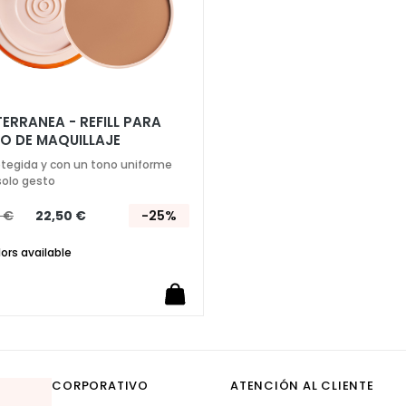
ERRANEA - REFILL PARA
O DE MAQUILLAJE
ACTO SOLAR SPF 15
rotegida y con un tono uniforme
solo gesto
 €
22,50 €
-25%
lors available
CORPORATIVO
ATENCIÓN AL CLIENTE