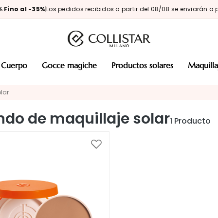
0%
Fino al -35%
|
Los pedidos recibidos a partir del 08/08 se enviarán a p
cuerpo
gocce magiche
productos solares
maquill
lar
ndo de maquillaje solar
1
Producto
Añadir
a
la
Lista
de
Deseos