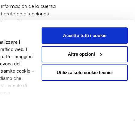
Información de la cuenta
Libreta de direcciones
Mis pedidos
Mi lista de deseos
Accetto tutti i cookie
Mis devoluciones
nalizzare i
NÚMERO 1
EN PERFUMERÍA
raffico web. I
Altre opzioni
ari. Per maggiori
revoca del
 tramite cookie –
Utilizza solo cookie tecnici
rdiamo che,
o strumento di
senso
20% de bienvenida
o - P.I. 10267000155 - R.E.A MI1361408 - Società soggetta all'attività di
ere, in modo più