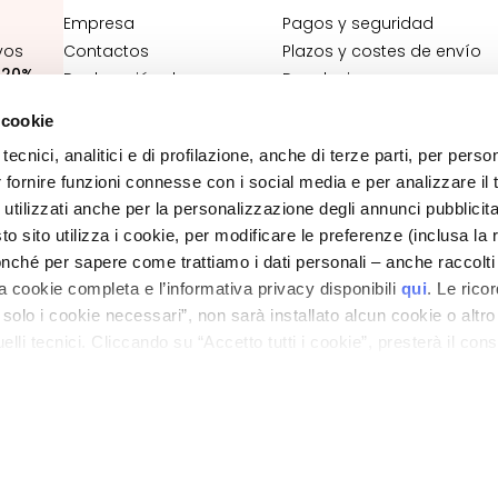
Empresa
Pagos y seguridad
vos
Contactos
Plazos y costes de envío
:
20%
Declaración de
Devoluciones y
accesibilidad
reembolsos
 cookie
¿Dónde está mi pedido?
tecnici, analitici e di profilazione, anche di terze parti, per perso
Contacto tienda online
r fornire funzioni connesse con i social media e per analizzare il t
Términos y condiciones
 utilizzati anche per la personalizzazione degli annunci pubblicit
 sito utilizza i cookie, per modificare le preferenze (inclusa la 
POLÍTICA DE PRIVACIDAD Y DE COOKIES
nché per sapere come trattiamo i dati personali – anche raccolti
AVISO LEGAL
LOCALIZADOR DE TIENDAS
a cookie completa e l’informativa privacy disponibili
qui
. Le rico
a solo i cookie necessari”, non sarà installato alcun cookie o altr
lli tecnici. Cliccando su “Accetto tutti i cookie”, presterà il con
ano - Italy - Capitale Sociale euro 1.050.000,00 interamente versato - C.F. - R.I. Milan
direzione e coordinamento di Bolton Group s.r.l.
cookie utilizzati dal sito. Cliccando su “Altre opzioni”, potrà scegli
orizzare.