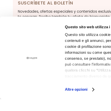
SUSCRÍBETE AL BOLETÍN
Pieles mixtas o grasas
Manchas
Novedades, ofertas especiales y contenidos exclusi
te esperan. Recibe también tu oferta de bienvenida
Piel apagada y
de descuento
en tu primer pedido.
discromías
Questo sito web utilizza i
SUSCRIBIR
Pieles sensibles
Questo sito utilizza cookie 
contenuti e gli annunci, pe
Arrugas
cookie di profilazione sono
Pérdida de tono y
informazioni su come questo
firmeza
consenso, se prestato), no
LÍNEAS
può consultare l’informativ
Gocce Magiche
qualora clicchi su “Utilizz
tracciamento diverso da que
©2026 Collistar S.p.A. con Socio Unico, via G.B. Pirelli, 19 - 20124 Mil
Attivi Puri
all’installazione di tutti i 
Idro-attiva
granulare, quali cookie aut
Altre opzioni
Rigenera
Lift HD+
Futura