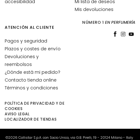
accesibilidad
Mi lista de deseos
r
Mis devoluciones
i
l
NÚMERO 1
EN PERFUMERÍA
l
ATENCIÓN AL CLIENTE
a
s
Pagos y seguridad
y
Plazos y costes de envío
e
Devoluciones y
x
reembolsos
f
¿Dónde está mi pedido?
o
Contacto tienda online
l
Términos y condiciones
i
a
POLÍTICA DE PRIVACIDAD Y DE
n
COOKIES
t
AVISO LEGAL
e
LOCALIZADOR DE TIENDAS
s
©2026 Collistar S.p.A. con Socio Unico, via G.B. Pirelli, 19 - 20124 Milano - Italy
S