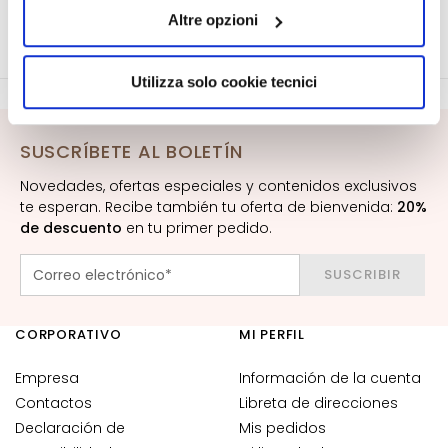
quelli tecnici. Cliccando su “Accetto tutti i cookie”,
e
Altre opzioni
presterà il consenso all’installazione di tutti i cookie
s
utilizzati dal sito. Cliccando su “Altre opzioni”, potrà
m
scegliere, in modo più granulare, quali cookie
a
Utilizza solo cookie tecnici
autorizzare.
q
u
i
SUSCRÍBETE AL BOLETÍN
l
Novedades, ofertas especiales y contenidos exclusivos
l
te esperan. Recibe también tu oferta de bienvenida:
20%
a
de descuento
en tu primer pedido.
n
t
SUSCRIBIR
e
s
CORPORATIVO
MI PERFIL
M
a
Empresa
Información de la cuenta
s
Contactos
Libreta de direcciones
c
Declaración de
Mis pedidos
a