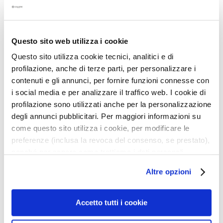
í
Deseos
Deseo
f
i
c
Questo sito web utilizza i cookie
o
Questo sito utilizza cookie tecnici, analitici e di
s
profilazione, anche di terze parti, per personalizzare i
L
contenuti e gli annunci, per fornire funzioni connesse con
PROFESSIONALE LÁPIZ
SACAPUNTAS DOBLE
i
KAJAL
i social media e per analizzare il traffico web. I cookie di
m
profilazione sono utilizzati anche per la personalizzazione
p
degli annunci pubblicitari. Per maggiori informazioni su
Textura suave y cremosa,
i
color intenso
come questo sito utilizza i cookie, per modificare le
a
preferenze (inclusa la revoca del consenso, se prestato),
24,00 €
-25%
d
nonché per sapere come trattiamo i dati personali –
13,50 €
-25%
18,00 €
o
anche raccolti tramite cookie – può consultare
10,13 €
r
3 colors available
Altre opzioni
l’informativa cookie completa e l’informativa privacy
e
disponibili
qui
. Le ricordiamo che, qualora clicchi su
s
“Utilizza solo i cookie necessari”, non sarà installato
Accetto tutti i cookie
5,0
/5
y
1
alcun cookie o altro strumento di tracciamento diverso da
d
reviews