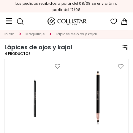
Los pedidos recibidos a partir del 08/08 se enviarán a
partir del 17/08
Mi 
Inicio
Maquillaje
Lápices de ojos y kajal
Formatos
de
Lápices de ojos y kajal
viaje
4
PRODUCTOS
Novedades
Añadir
Añadi
ROSTRO
a
a
la
la
C
Lista
Lista
A
de
de
Deseos
Deseo
T
E
G
O
R