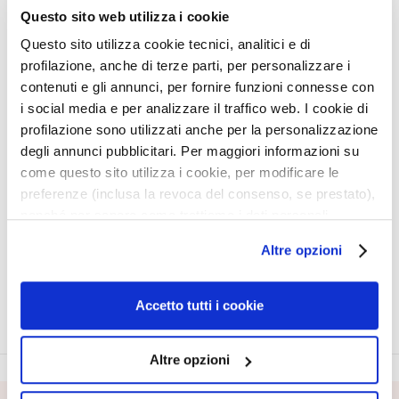
í
Questo sito web utilizza i cookie
f
Questo sito utilizza cookie tecnici, analitici e di
i
c
profilazione, anche di terze parti, per personalizzare i
o
contenuti e gli annunci, per fornire funzioni connesse con
SPRAY BRILLO CON
ACEITE CAPILAR EN
s
i social media e per analizzare il traffico web. I cookie di
VITAMINA C
SPRAY PROTECTOR DE
profilazione sono utilizzati anche per la personalizzazione
L
COLOR
degli annunci pubblicitari. Per maggiori informazioni su
i
Ilumina y revitaliza. Para
come questo sito utilizza i cookie, per modificare le
m
25,00 €
cabellos teñidos o
preferenze (inclusa la revoca del consenso, se prestato),
p
apagados.
nonché per sapere come trattiamo i dati personali –
30,00 €
i
anche raccolti tramite cookie – può consultare
a
5,0
/5
Altre opzioni
l’informativa cookie completa e l’informativa privacy
1
d
reviews
disponibili
qui
. Le ricordiamo che, qualora clicchi su
o
“Utilizza solo i cookie necessari”, non sarà installato
r
Accetto tutti i cookie
alcun cookie o altro strumento di tracciamento diverso da
e
quelli tecnici. Cliccando su “Accetto tutti i cookie”,
s
Altre opzioni
presterà il consenso all’installazione di tutti i cookie
y
d
utilizzati dal sito. Cliccando su “Altre opzioni”, potrà