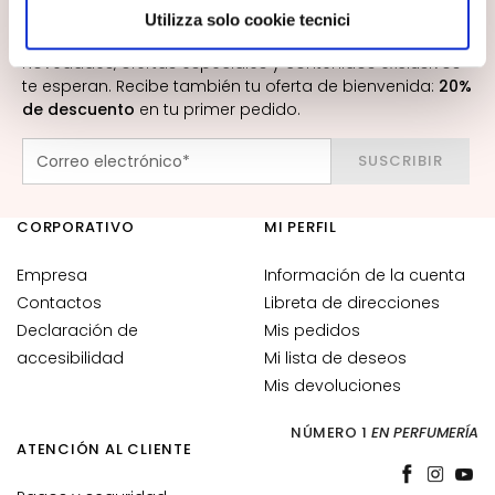
e
scegliere, in modo più granulare, quali cookie
Utilizza solo cookie tecnici
SUSCRÍBETE AL BOLETÍN
s
autorizzare.
m
Novedades, ofertas especiales y contenidos exclusivos
te esperan. Recibe también tu oferta de bienvenida:
20%
a
de descuento
en tu primer pedido.
q
u
SUSCRIBIR
i
l
l
CORPORATIVO
MI PERFIL
a
n
Empresa
Información de la cuenta
t
Contactos
Libreta de direcciones
e
Declaración de
Mis pedidos
s
accesibilidad
Mi lista de deseos
M
Mis devoluciones
a
NÚMERO 1
EN PERFUMERÍA
s
ATENCIÓN AL CLIENTE
c
a