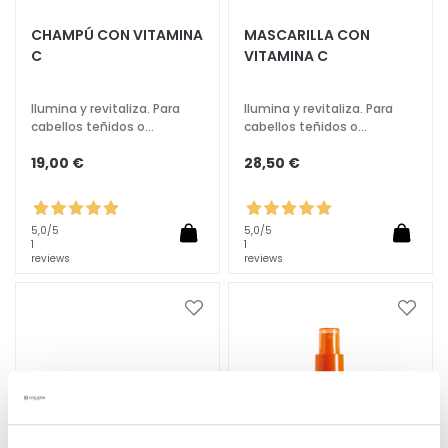
Í
A
CHAMPÚ CON VITAMINA
MASCARILLA CON
C
VITAMINA C
T
r
a
Ilumina y revitaliza. Para
Ilumina y revitaliza. Para
cabellos teñidos o
cabellos teñidos o
t
apagados.
apagados.
a
19,00 €
28,50 €
m
i
e
5,0
/5
5,0
/5
n
1
1
reviews
reviews
t
o
s
Añadir
Añadi
a
a
e
la
la
s
Lista
Lista
p
de
de
e
Deseos
Deseo
c