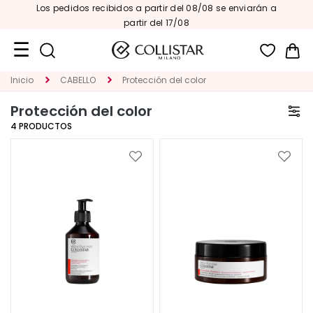
Los pedidos recibidos a partir del 08/08 se enviarán a
partir del 17/08
Mi 
Inicio
CABELLO
Protección del color
Formatos
de
Protección del color
viaje
4
PRODUCTOS
Novedades
Añadir
Añadi
ROSTRO
a
a
la
la
C
Lista
Lista
A
de
de
Deseos
Deseo
T
E
G
O
R