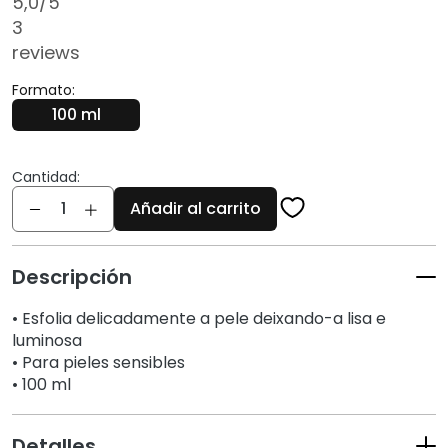
5,0
/5
í
3
f
reviews
i
c
Formato:
o
100 ml
s
L
Cantidad:
i
Cantidad
m
Añadir al carrito
p
i
Descripción
a
d
• Esfolia delicadamente a pele deixando-a lisa e
o
luminosa
r
• Para pieles sensibles
e
• 100 ml
s
y
d
Detalles