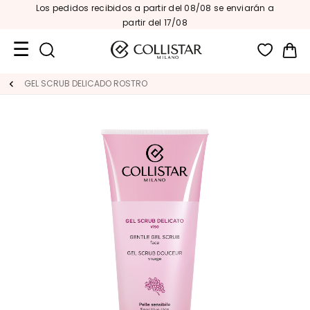
Los pedidos recibidos a partir del 08/08 se enviarán a
partir del 17/08
Mi 
Formatos
GEL SCRUB DELICADO ROSTRO
de
viaje
Novedades
ROSTRO
C
A
T
E
G
O
R