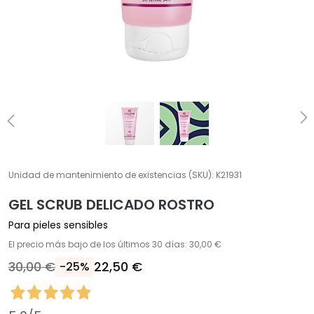
Í
A
T
r
a
t
a
m
i
e
n
Unidad de mantenimiento de existencias (SKU):
K21931
t
GEL SCRUB DELICADO ROSTRO
o
s
Para pieles sensibles
e
El precio más bajo de los últimos 30 días: 30,00 €
s
30,00 €
22,50 €
-25%
p
e
c