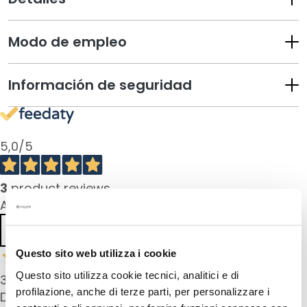
e
s
m
Modo de empleo
a
q
Información de seguridad
u
i
l
l
5,0
/5
a
n
t
3
product reviews
e
All reviews >
s
Previous
Next
M
a
Questo sito web utilizza i cookie
s
Questo sito utilizza cookie tecnici, analitici e di
31 Jul 2025
c
profilazione, anche di terze parti, per personalizzare i
Das Gesichtspeeling ist sehr sanft, aber reinigt
a