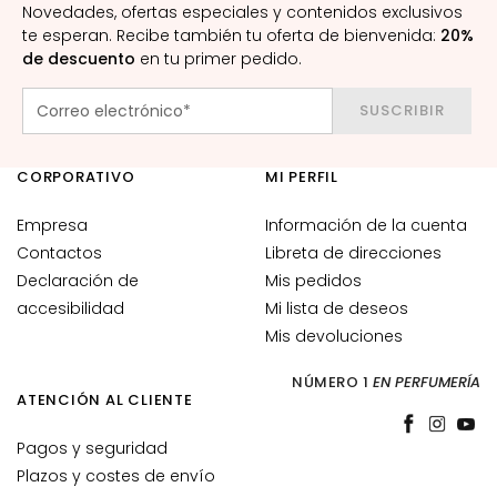
Novedades, ofertas especiales y contenidos exclusivos
c
te esperan. Recibe también tu oferta de bienvenida:
20%
i
de descuento
en tu primer pedido.
a
l
SUSCRIBIR
e
s
CORPORATIVO
MI PERFIL
C
o
Empresa
Información de la cuenta
n
Contactos
Libreta de direcciones
t
Declaración de
Mis pedidos
o
accesibilidad
Mi lista de deseos
r
n
Mis devoluciones
o
NÚMERO 1
EN PERFUMERÍA
d
ATENCIÓN AL CLIENTE
e
o
Pagos y seguridad
j
Plazos y costes de envío
o