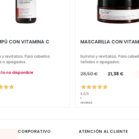
PÚ CON VITAMINA C
MASCARILLA CON VITAM
 y revitaliza. Para cabellos
Ilumina y revitaliza. Para cabel
s o apagados.
teñidos o apagados.
to no disponible
28,50 €
21,38 €
5,0
/5
1
reviews
CORPORATIVO
ATENCIÓN AL CLIENTE