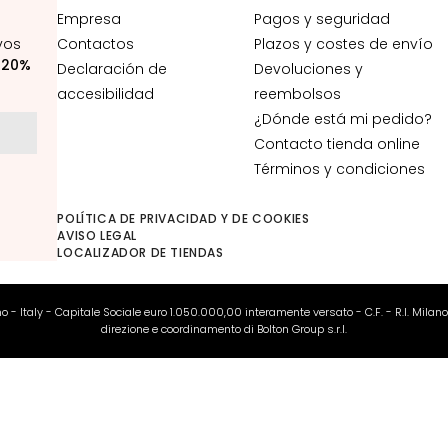
Empresa
Pagos y seguridad
vos
Contactos
Plazos y costes de envío
:
20%
Declaración de
Devoluciones y
accesibilidad
reembolsos
¿Dónde está mi pedido?
Contacto tienda online
Términos y condiciones
POLÍTICA DE PRIVACIDAD Y DE COOKIES
AVISO LEGAL
LOCALIZADOR DE TIENDAS
ano - Italy - Capitale Sociale euro 1.050.000,00 interamente versato - C.F. - R.I. Milan
direzione e coordinamento di Bolton Group s.r.l.