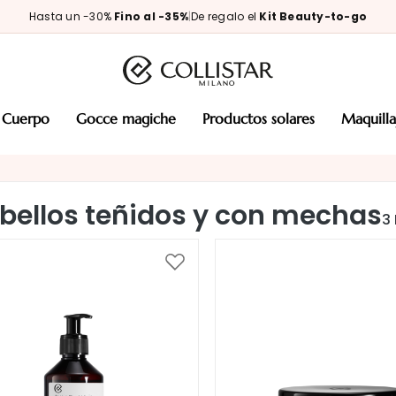
Hasta un -30%
Fino al -35%
|
De regalo el
Kit Beauty-to-go
cuerpo
gocce magiche
productos solares
maquill
bellos teñidos y con mechas
3
Añadir
a
la
Lista
de
Deseos