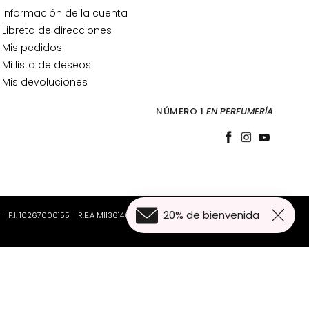
Información de la cuenta
Libreta de direcciones
Mis pedidos
Mi lista de deseos
Mis devoluciones
NÚMERO 1
EN PERFUMERÍA
20% de bienvenida
o - P.I. 10267000155 - R.E.A MI1361408 - Società soggetta all'attività di