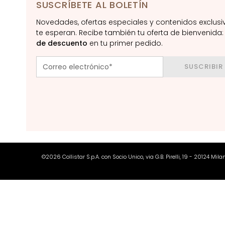
SUSCRÍBETE AL BOLETÍN
Pieles mixtas o grasas
Novedades, ofertas especiales y contenidos exclusi
Manchas
te esperan. Recibe también tu oferta de bienvenida
Piel apagada y
de descuento
en tu primer pedido.
discromías
SUSCRIBIR
Pieles sensibles
Arrugas
Pérdida de tono y
firmeza
LÍNEAS
Gocce Magiche
©2026 Collistar S.p.A. con Socio Unico, via G.B. Pirelli, 19 - 20124 Mil
Attivi Puri
Idro-attiva
Rigenera
Lift HD+
Futura