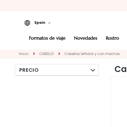
Spain
Formatos de viaje
formatos de viaje
novedades
rostro
Novedades
Inicio
CABELLO
Cabellos teñidos y con mechas
ROSTRO
CATEGORÍA
Ca
PRECIO
Tratamientos
específicos
Limpiadores y
desmaquillantes
Mascarillas y
exfoliantes
Sueros y principios
activos en gotas