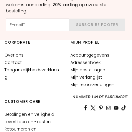
welkomstaanbieding:
20% korting
op uw eerste
A
bestelling.
n
t
SUBSCRIBE FOOTER
i
-
a
CORPORATE
MIJN PROFIEL
g
e
Over ons
Accountgegevens
Contact
Adressenboek
H
Toegankelijkheidsverklarin
Mijn bestellingen
y
g
Mijn verlanglijst
d
r
Mijn retourzendingen
a
NUMMER 1
IN DE PARFUMERIE
t
CUSTOMER CARE
e
r
Betalingen en veiligheid
e
Levertijden en -kosten
n
Retourneren en