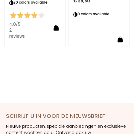
€ 29,50
20 colors available
E
S
9 colors available
I
4,0
/5
In Winkelwagen
G
2
E
reviews
Winkelwagen
In Wi
N
Z
A
M
a
g
i
c
d
r
o
SCHRIJF U IN VOOR DE NIEUWSBRIEF
p
Nieuwe producten, speciale aanbiedingen en exclusieve
s
content wachten op u! Ontvang ook uw