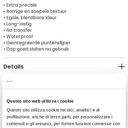
s
• Extra precisie
• Romige en soepele textuur
M
• Egale, blendbare kleur
a
• Long-lastig
s
• No transfer
k
• Waterproof
e
• Geïntegreerde puntenslijper
r
• Dop goed sluiten na gebruik
s
e
n
Details
e
x
An extra tip
f
o
l
Questo sito web utilizza i cookie
How to use
i
Questo sito utilizza cookie tecnici, analitici e di
ë
r
profilazione, anche di terze parti, per personalizzare i
Safety information
e
contenuti e gli annunci, per fornire funzioni connesse con