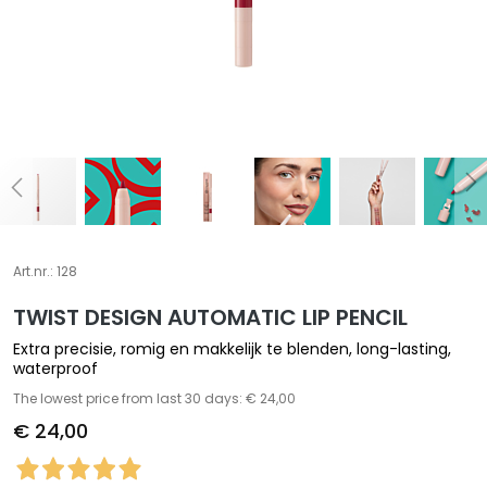
S
p
e
c
i
a
l
e
b
e
Art.nr.:
128
h
a
TWIST DESIGN AUTOMATIC LIP PENCIL
n
Extra precisie, romig en makkelijk te blenden, long-lasting,
d
waterproof
e
The lowest price from last 30 days: € 24,00
l
€ 24,00
i
n