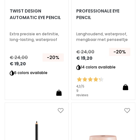
A
TWIST DESIGN
PROFESSIONALE EYE
S
AUTOMATIC EYE PENCIL
PENCIL
p
e
c
Extra precisie en definitie,
Langhoudend, waterproof,
long-lasting, waterproof
mengbaar met penseeltje
i
a
€ 24,00
-20%
l
€ 24,00
-20%
€ 19,20
e
€ 19,20
14 colors available
b
6 colors available
e
h
4,3
/5
a
9
reviews
n
d
e
Voeg
Voeg
l
toe
toe
aan
aan
i
verlanglijst
verlan
n