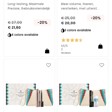
m
Long-lasting, Maximale
Meer volume, fixeren,
e
Precisie, Gebruiksvriendelijk
versterken, met uiterst
precieze mini-applicator
s
€ 25,00
-20%
€ 27,00
-20%
O
€ 20,00
€ 21,60
o
3 colors available
g
4 colors available
-
e
4,5
/5
2
n
reviews
l
i
Voeg
Voeg
p
toe
toe
c
aan
aan
o
verlanglijst
verlan
n
t
o
u
r