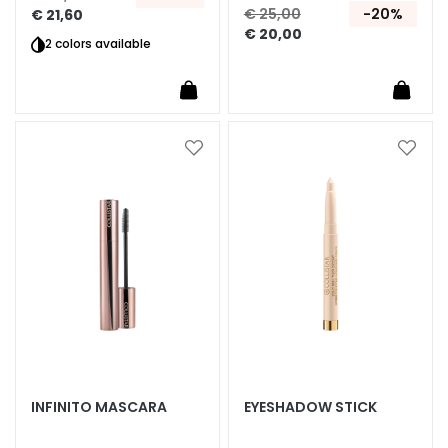
€ 25,00
-20%
€ 21,60
z
€ 20,00
i
2 colors available
o
n
e
U
Voeg
Voeg
V
toe
toe
v
aan
aan
i
verlanglijst
verlan
s
o
R
e
t
i
n
o
INFINITO MASCARA
EYESHADOW STICK
l