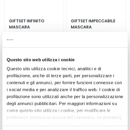
E
S
GIFTSET INFINITO
GIFTSET IMPECCABILE
I
MASCARA
MASCARA
G
E
N
+ Infinito Eye Marker +
+ Two-Phase Make-up
Z
Beauty Bag
Removing Solution 35 ml +
Beauty Bag
A
€ 39,00
-20%
€ 36,00
-20%
Questo sito web utilizza i cookie
€ 31,20
€ 28,80
M
Questo sito utilizza cookie tecnici, analitici e di
a
profilazione, anche di terze parti, per personalizzare i
g
contenuti e gli annunci, per fornire funzioni connesse con
i
i social media e per analizzare il traffico web. I cookie di
c
Voeg
Voeg
profilazione sono utilizzati anche per la personalizzazione
d
toe
toe
degli annunci pubblicitari. Per maggiori informazioni su
r
aan
aan
come questo sito utilizza i cookie, per modificare le
verlanglijst
verlan
o
preferenze (inclusa la revoca del consenso, se prestato),
p
nonché per sapere come trattiamo i dati personali –
s