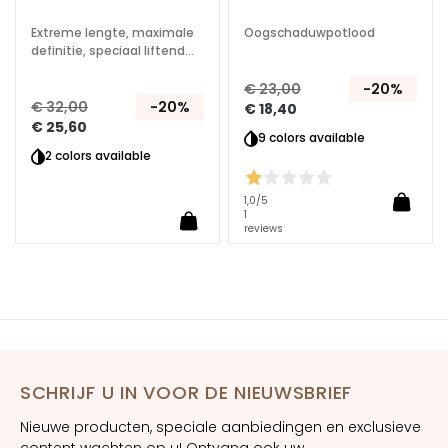
S
Extreme lengte, maximale
Oogschaduwpotlood
O
definitie, speciaal liftend
L
effect
U
€ 23,00
-20%
Z
€ 32,00
-20%
€ 18,40
€ 25,60
I
9 colors available
O
2 colors available
N
I
1,0
/5
1
P
reviews
E
R
D
r
o
g
SCHRIJF U IN VOOR DE NIEUWSBRIEF
e
h
Nieuwe producten, speciale aanbiedingen en exclusieve
u