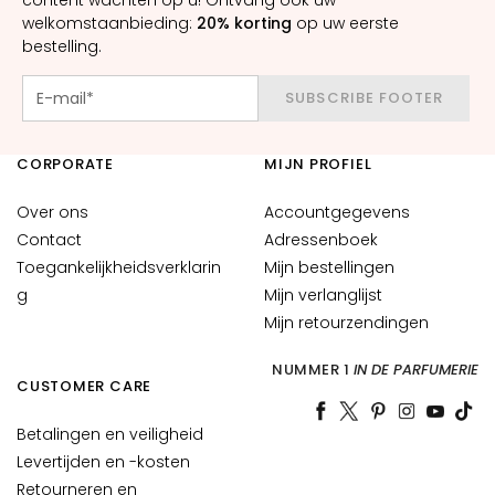
content wachten op u! Ontvang ook uw
i
welkomstaanbieding:
20% korting
op uw eerste
d
bestelling.
G
SUBSCRIBE FOOTER
e
c
o
CORPORATE
MIJN PROFIEL
m
Over ons
Accountgegevens
b
Contact
Adressenboek
i
n
Toegankelijkheidsverklarin
Mijn bestellingen
e
g
Mijn verlanglijst
e
Mijn retourzendingen
r
d
NUMMER 1
IN DE PARFUMERIE
CUSTOMER CARE
e
e
Betalingen en veiligheid
n
Levertijden en -kosten
v
Retourneren en