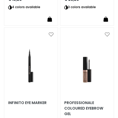
n
4 colors available
3 colors available
S
e
r
u
Voeg
Voeg
m
toe
toe
s
aan
aan
verlanglijst
verlan
G
e
z
i
c
h
t
s
c
INFINITO EYE MARKER
PROFESSIONALE
r
COLOURED EYEBROW
GEL
é