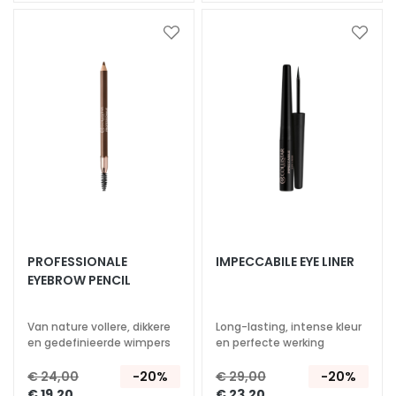
s
Voeg
Voeg
M
toe
toe
a
aan
aan
s
verlanglijst
verlan
k
e
r
s
e
n
e
x
PROFESSIONALE
IMPECCABILE EYE LINER
f
EYEBROW PENCIL
o
l
i
Van nature vollere, dikkere
Long-lasting, intense kleur
en gedefinieerde wimpers
en perfecte werking
ë
r
€ 24,00
-20%
€ 29,00
-20%
e
€ 19,20
€ 23,20