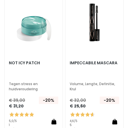
d
aan
aan
verlanglijst
verlan
L
i
f
t
e
n
d
V
NOT ICY PATCH
IMPECCABILE MASCARA
e
r
h
Tegen stress en
Volume, Lengte, Definitie,
e
huidveroudering
Krul
l
€ 39,00
-20%
€ 32,00
-20%
d
€ 31,20
€ 25,60
e
r
e
5,0
/5
4,6
/5
1
5