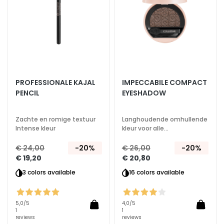
g
e
n
G
e
z
i
PROFESSIONALE KAJAL
IMPECCABILE COMPACT
c
PENCIL
EYESHADOW
h
t
Zachte en romige textuur
Langhoudende omhullende
s
Intense kleur
kleur voor alle
r
gelegenheden
e
€ 24,00
-20%
€ 26,00
-20%
€ 19,20
€ 20,80
i
n
3 colors available
16 colors available
i
g
5,0
/5
4,0
/5
e
1
1
r
reviews
reviews