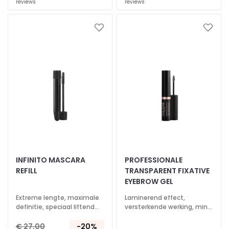
n
reviews
reviews
d
H
Voeg
Voeg
toe
toe
y
aan
aan
a
verlanglijst
verlan
l
u
r
o
n
z
u
u
INFINITO MASCARA
PROFESSIONALE
r
REFILL
TRANSPARENT FIXATIVE
P
EYEBROW GEL
r
Extreme lengte, maximale
Laminerend effect,
o
definitie, speciaal liftend
versterkende werking, mini-
t
effect
applicator met hoge
precisie
€ 27,00
-20%
e