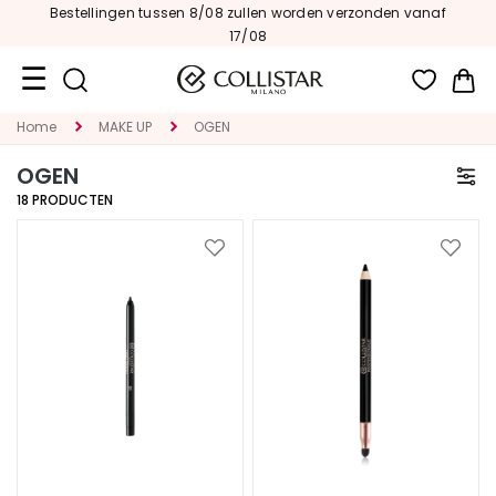
Bestellingen tussen 8/08 zullen worden verzonden vanaf
17/08
Wi
Home
MAKE UP
OGEN
Travel
Size
OGEN
18
PRODUCTEN
Nieuw
GEZICHT
Voeg
Voeg
toe
toe
C
aan
aan
A
verlanglijst
verlan
T
E
G
O
R
I