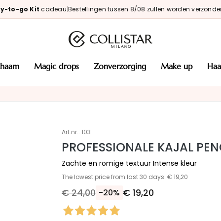
y-to-go Kit
cadeau
|
Bestellingen tussen 8/08 zullen worden verzonde
ichaam
magic drops
zonverzorging
make up
haa
Art.nr.:
103
PROFESSIONALE KAJAL PEN
Zachte en romige textuur Intense kleur
The lowest price from last 30 days: € 19,20
€ 24,00
€ 19,20
-20%