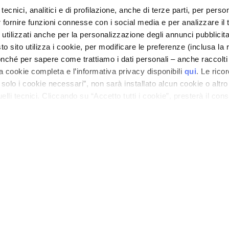
tecnici, analitici e di profilazione, anche di terze parti, per perso
r fornire funzioni connesse con i social media e per analizzare il t
 utilizzati anche per la personalizzazione degli annunci pubblicit
CORPORATE
CUSTOMER CARE
 sito utilizza i cookie, per modificare le preferenze (inclusa la 
Over ons
Betalingen en veiligheid
nché per sapere come trattiamo i dati personali – anche raccolti
a cookie completa e l’informativa privacy disponibili
qui
. Le rico
ieve
Contact
Levertijden en -kosten
a solo i cookie necessari”, non sarà installato alcun cookie o altr
Toegankelijkheidsverklaring
Retourneren en
lli tecnici. Cliccando su “Accetto tutti i cookie”, presterà il con
terugbetaling
cookie utilizzati dal sito. Cliccando su “Altre opzioni”, potrà scegli
Waar is mijn bestelling?
orizzare.
E-Shop contact
Aantal
OOTER
Algemene voorwaarden
PRIVACY- EN COOKIEBELEID
JURIDISCHE KENNISGEVING
STORE LOCATOR
ano - Italy - Capitale Sociale euro 1.050.000,00 interamente versato - C.F. - R.I. Milan
direzione e coordinamento di Bolton Group s.r.l.