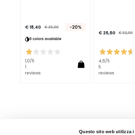
Verstevigen
Anticellulite en
Afslanken
€ 18,40
-20%
€ 23,00
SOLUZIONI PER
€ 25,60
€ 32,00
9 colors available
Specifieke
20%
huidzones
Cellulitis
1,0
/5
4,6
/5
Verslapping van de
1
5
reviews
reviews
huid
Droge of
vochtarme huid
Lokale
vetophopingen
Busteverzorging
LINEE
Questo sito web utilizza i