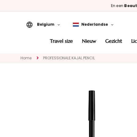
En een
Beaut
Belgium
Nederlandse
Travel Size
travel size
nieuw
gezicht
l
Nieuw
Home
PROFESSIONALE KAJAL PENCIL
GEZICHT
CATEGORIA
Speciale
behandelingen
Gezichtsreinigers
Maskers en
exfoliëren
Serums
Gezichtscrémes