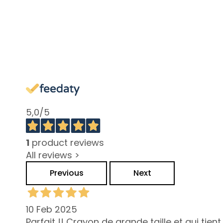
behandelen
Doffe en oneffen
huid
Gevoelige huid
Rimpels
Verlies van kleur en
stevigheid
5,0
/5
LINEE
Magic drops
1
product reviews
Attivi Puri
All reviews >
Idro-attiva
Previous
Next
Rigenera
Lift HD+
10 Feb 2025
Futura
Parfait !! Crayon de grande taille et qui tie