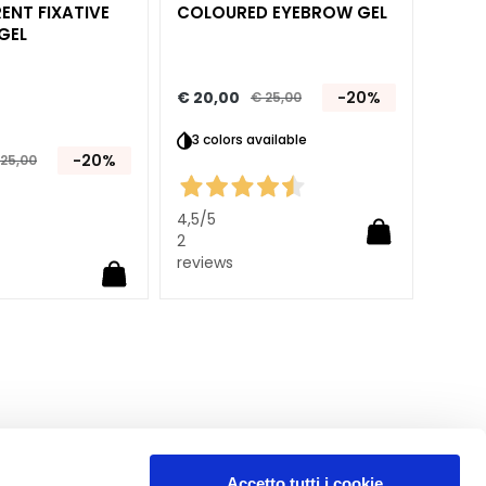
ENT FIXATIVE
COLOURED EYEBROW GEL
LASH
GEL
€ 20,00
-20%
€ 25,00
€ 24
3 colors available
-20%
 25,00
4,5
/5
5,0
/5
2
3
reviews
revie
Accetto tutti i cookie