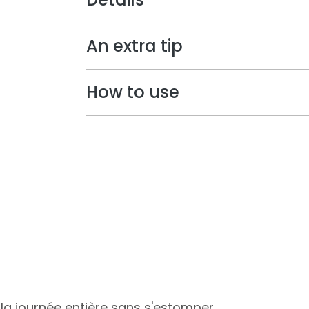
An extra tip
How to use
nt la journée entière sans s'estomper