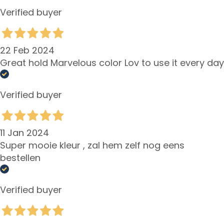
Verified buyer
E
S
I
G
22 Feb 2024
E
Great hold Marvelous color Lov to use it every day
N
Z
A
Verified buyer
M
a
11 Jan 2024
g
Super mooie kleur , zal hem zelf nog eens
i
bestellen
c
d
r
Verified buyer
o
p
s