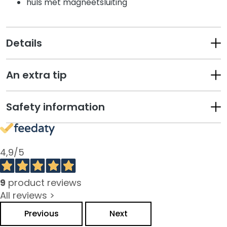
huls met magneetsluiting
s
M
a
Details
s
k
e
An extra tip
r
s
e
Safety information
n
e
x
f
4,9
/5
o
l
9
product reviews
i
All reviews >
ë
r
Previous
Next
e