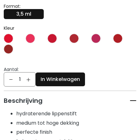
g
Format:
e
3,5 ml
n
G
Kleur
e
z
i
c
h
t
Aantal:
Aantal
s
In Winkelwagen
r
e
i
Beschrijving
n
i
hydraterende lippenstift
g
medium tot hoge dekking
e
perfecte finish
r