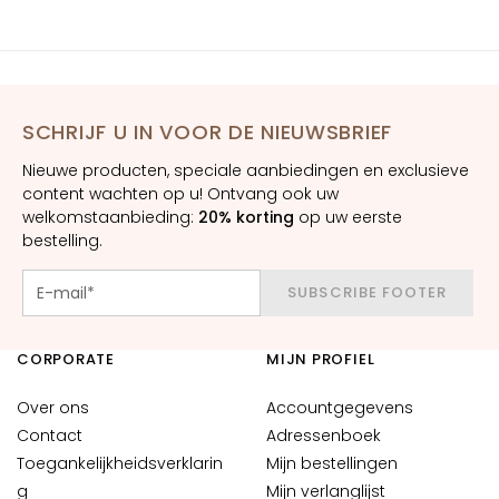
d
L
i
f
t
SCHRIJF U IN VOOR DE NIEUWSBRIEF
e
Nieuwe producten, speciale aanbiedingen en exclusieve
n
content wachten op u! Ontvang ook uw
d
welkomstaanbieding:
20% korting
op uw eerste
V
bestelling.
e
r
SUBSCRIBE FOOTER
h
e
CORPORATE
MIJN PROFIEL
l
d
Over ons
Accountgegevens
e
Contact
Adressenboek
r
Toegankelijkheidsverklarin
Mijn bestellingen
e
g
Mijn verlanglijst
n