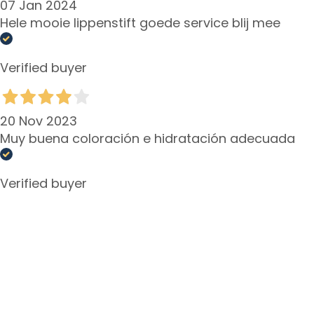
07 Jan 2024
A
Hele mooie lippenstift goede service blij mee
n
t
i
Verified buyer
-
a
g
20 Nov 2023
e
Muy buena coloración e hidratación adecuada
H
y
Verified buyer
d
r
a
t
e
r
e
n