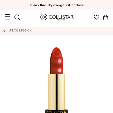
En een
Beauty-to-go Kit
cadeau
Wi
Travel
UNICO LIPSTICK
Size
Nieuw
GEZICHT
C
A
T
E
G
O
R
I
A