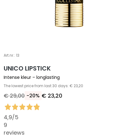
S
p
e
c
i
a
l
Art.nr.:
13
e
b
UNICO LIPSTICK
e
Intense kleur – longlasting
h
The lowest price from last 30 days: € 23,20
a
€ 29,00
€ 23,20
-20%
n
d
e
4,9
/5
l
i
9
n
reviews