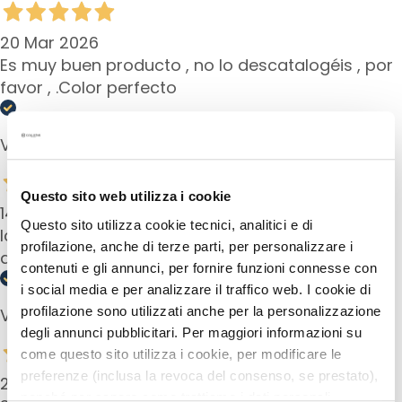
n
20 Mar 2026
S
e
Es muy buen producto , no lo descatalogéis , por
r
favor , .Color perfecto
u
m
Verified buyer
s
G
Questo sito web utilizza i cookie
e
14 Mar 2025
z
Questo sito utilizza cookie tecnici, analitici e di
Ich liebe das Outfit des Lippenstifts. Läßt sich gut
i
profilazione, anche di terze parti, per personalizzare i
auftragen.
c
contenuti e gli annunci, per fornire funzioni connesse con
h
i social media e per analizzare il traffico web. I cookie di
t
profilazione sono utilizzati anche per la personalizzazione
Verified buyer
s
degli annunci pubblicitari. Per maggiori informazioni su
c
come questo sito utilizza i cookie, per modificare le
r
preferenze (inclusa la revoca del consenso, se prestato),
21 Jan 2025
é
nonché per sapere come trattiamo i dati personali –