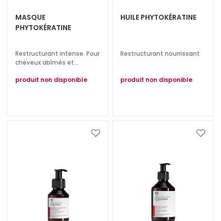
T
MASQUE
HUILE PHYTOKÉRATINE
PHYTOKÉRATINE
r
a
i
Restructurant intense. Pour
Restructurant nourrissant
t
cheveux abîmés et
dévitalisés.
e
produit non disponible
produit non disponible
m
e
n
t
s
Ajouter
Ajoute
s
à
à
p
ma
ma
é
liste
liste
c
d’envie
d’envi
i
f
i