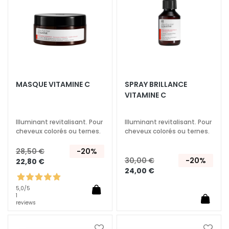
a
q
u
i
l
l
a
n
MASQUE VITAMINE C
SPRAY BRILLANCE
VITAMINE C
t
s
Illuminant revitalisant. Pour
Illuminant revitalisant. Pour
M
cheveux colorés ou ternes.
cheveux colorés ou ternes.
a
s
28,50 €
-20%
30,00 €
-20%
22,80 €
q
24,00 €
u
e
5,0
/5
1
s
reviews
e
t