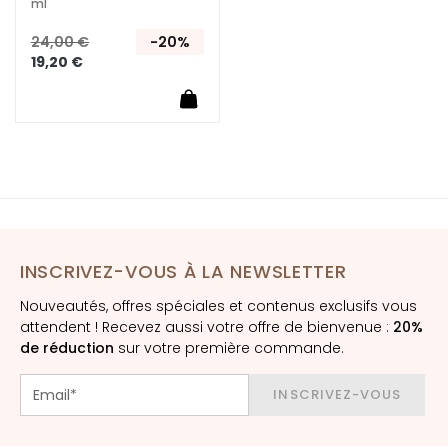
ml
e
24,00 €
-20%
s
19,20 €
E
S
I
G
E
N
Z
A
INSCRIVEZ-VOUS À LA NEWSLETTER
G
o
Nouveautés, offres spéciales et contenus exclusifs vous
c
attendent ! Recevez aussi votre offre de bienvenue :
20%
de réduction
sur votre première commande.
c
e
M
INSCRIVEZ-VOUS
a
g