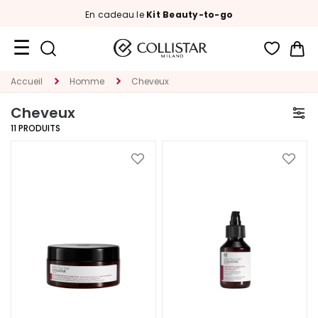
En cadeau le
Kit Beauty-to-go
Mon
Format
Accueil
Homme
Cheveux
Voyage
Cheveux
Nouveautés
11
PRODUITS
VISAGE
Ajouter
Ajoute
à
à
C
ma
ma
A
liste
liste
T
d’envie
d’envi
E
G
O
R
I
A