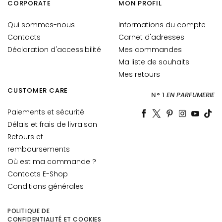
CORPORATE
MON PROFIL
i
c
Qui sommes-nous
Informations du compte
h
Contacts
Carnet d'adresses
e
Déclaration d'accessibilité
Mes commandes
C
Ma liste de souhaits
o
Mes retours
l
l
CUSTOMER CARE
N° 1
EN PARFUMERIE
i
s
Paiements et sécurité
t
Délais et frais de livraison
a
Retours et
r
remboursements
Où est ma commande ?
A
Contacts E-Shop
n
t
Conditions générales
i
-
POLITIQUE DE
CONFIDENTIALITÉ ET COOKIES
Â