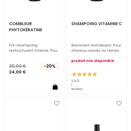
q
u
e
s
COMBLEUR
SHAMPOING VITAMINE C
PHYTOKÉRATINE
N
e
t
Pré-shampoing
Illuminant revitalisant. Pour
restructurant intense. Pour
cheveux colorés ou ternes.
t
cheveux abîmés et
o
produit non disponible
dévitalisés.
y
30,00 €
-20%
a
24,00 €
n
5,0
/5
t
1
reviews
s
e
t
Ajouter
Ajoute
d
à
à
ma
ma
e
liste
liste
m
d’envie
d’envi