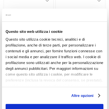
Ajouter
Ajoute
E
à
à
x
ma
ma
f
liste
liste
o
d’envie
d’envi
l
i
Questo sito web utilizza i cookie
a
Questo sito utilizza cookie tecnici, analitici e di
n
profilazione, anche di terze parti, per personalizzare i
t
contenuti e gli annunci, per fornire funzioni connesse con
s
i social media e per analizzare il traffico web. I cookie di
S
BAUME COLLAGÈNE
SHAMPOING ACIDE
profilazione sono utilizzati anche per la personalizzazione
é
HYALURONIQUE
degli annunci pubblicitari. Per maggiori informazioni su
r
come questo sito utilizza i cookie, per modificare le
u
preferenze (inclusa la revoca del consenso, se prestato),
Volumateur redensifiant.
Hydratant, pour un usage
m
Pour cheveux fins et mous.
fréquent. Pour tous les
nonché per sapere come trattiamo i dati personali –
s
types de cheveux.
anche raccolti tramite cookie – può consultare
produit non disponible
produit non disponible
Altre opzioni
l’informativa cookie completa e l’informativa privacy
C
disponibili
qui
. Le ricordiamo che, qualora clicchi su
r