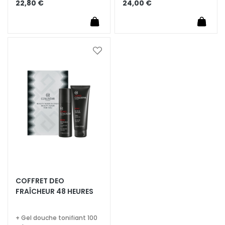
22,80 €
24,00 €
t
o
u
r
d
Ajouter
e
à
s
ma
y
liste
d’envie
e
u
x
e
t
d
e
s
COFFRET DEO
l
FRAÎCHEUR 48 HEURES
è
v
+ Gel douche tonifiant 100
r