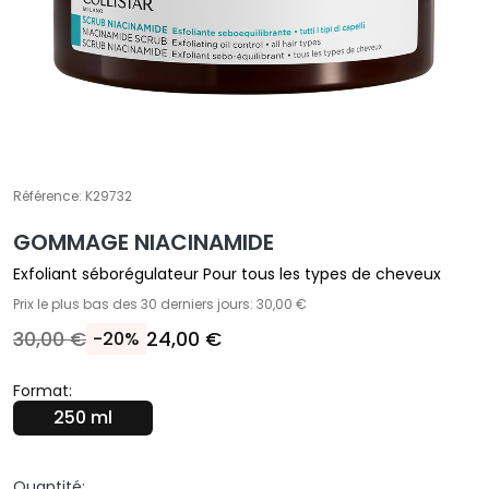
T
r
a
i
t
e
m
Référence:
K29732
e
n
GOMMAGE NIACINAMIDE
t
Exfoliant séborégulateur Pour tous les types de cheveux
s
Prix le plus bas des 30 derniers jours: 30,00 €
s
30,00 €
24,00 €
-20%
p
é
c
Format:
i
250 ml
f
i
Quantité: