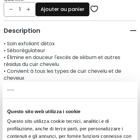
q
Quantité
u
Ajouter au panier
e
s
Description
N
e
• Soin exfoliant détox
t
• Séborégulateur
t
• Élimine en douceur l'excès de sébum et autres
o
résidus du cuir chevelu
y
• Convient à tous les types de cuir chevelu et de
a
cheveux
n
t
Détails
s
e
Questo sito web utilizza i cookie
t
Un conseil supplémentaire
d
Questo sito utilizza cookie tecnici, analitici e di
e
profilazione, anche di terze parti, per personalizzare i
m
Mode d'emploi
contenuti e gli annunci, per fornire funzioni connesse con