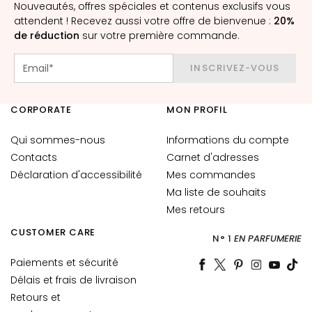
è
Nouveautés, offres spéciales et contenus exclusifs vous
m
attendent ! Recevez aussi votre offre de bienvenue :
20%
e
de réduction
sur votre première commande.
s
p
INSCRIVEZ-VOUS
o
u
CORPORATE
MON PROFIL
r
l
Qui sommes-nous
Informations du compte
e
Contacts
Carnet d'adresses
v
Déclaration d'accessibilité
Mes commandes
i
Ma liste de souhaits
s
Mes retours
a
g
CUSTOMER CARE
N° 1
EN PARFUMERIE
e
Paiements et sécurité
C
Délais et frais de livraison
o
Retours et
n