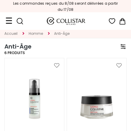
Les commandes reçues du 8/08 seront délivrées a partir
du 17/08
Mon
Accueil
Homme
Anti-Âge
Format
Voyage
Anti-Âge
6
PRODUITS
Nouveautés
VISAGE
Ajouter
Ajoute
à
à
C
ma
ma
A
liste
liste
T
d’envie
d’envi
E
G
O
R
I