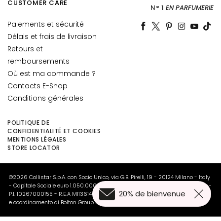
CUSTOMER CARE
è
N° 1
EN PARFUMERIE
m
Paiements et sécurité
e
Délais et frais de livraison
s
Retours et
p
o
remboursements
u
Où est ma commande ?
r
Contacts E-Shop
l
Conditions générales
e
v
POLITIQUE DE
i
CONFIDENTIALITÉ ET COOKIES
s
MENTIONS LÉGALES
STORE LOCATOR
a
g
e
©2026 Collistar S.p.A. con Socio Unico, via G.B. Pirelli, 19 - 20124 Milano - Italy
- Capitale Sociale euro 1.050.000,00 interamente versato - C.F. - R.I. Milano -
C
20% de bienvenue
P.I. 10267000155 - R.E.A MI1361408 - Società soggetta all'attività di direzione
e coordinamento di Bolton Group s.r.l.
o
n