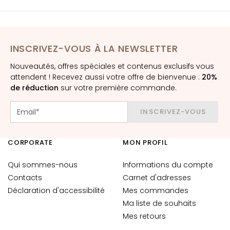
E
x
f
o
INSCRIVEZ-VOUS À LA NEWSLETTER
l
i
Nouveautés, offres spéciales et contenus exclusifs vous
a
attendent ! Recevez aussi votre offre de bienvenue :
20%
de réduction
sur votre première commande.
n
t
INSCRIVEZ-VOUS
s
S
CORPORATE
MON PROFIL
é
r
Qui sommes-nous
Informations du compte
u
Contacts
Carnet d'adresses
m
Déclaration d'accessibilité
Mes commandes
s
Ma liste de souhaits
C
Mes retours
r