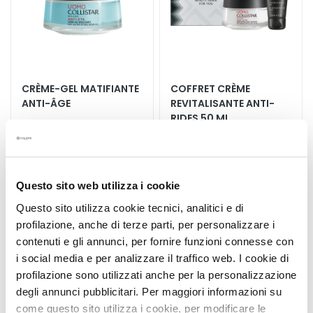
q
u
e
s
N
CRÈME-GEL MATIFIANTE
COFFRET CRÈME
e
ANTI-ÂGE
REVITALISANTE ANTI-
t
RIDES 50 ML
t
Anti-âge matifiante
+ Gel Nettoyant Énergisant
o
quotidien
Visage 30 ml
y
a
58,00 €
-20%
59,00 €
-20%
Questo sito web utilizza i cookie
n
46,40 €
47,20 €
t
Questo sito utilizza cookie tecnici, analitici e di
s
profilazione, anche di terze parti, per personalizzare i
e
contenuti e gli annunci, per fornire funzioni connesse con
t
i social media e per analizzare il traffico web. I cookie di
Ajouter
Ajoute
d
profilazione sono utilizzati anche per la personalizzazione
à
à
e
degli annunci pubblicitari. Per maggiori informazioni su
ma
ma
m
liste
liste
come questo sito utilizza i cookie, per modificare le