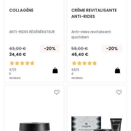
A
COLLAGÈNE
CRÈME REVITALISANTE
T
ANTI-RIDES
r
a
i
ANTI-RIDES RÉGÉNÉRATEUR
Anti-rides revitalisant
quotidien
t
e
43,00 €
-20%
58,00 €
-20%
m
34,40 €
46,40 €
e
n
4,7
/5
4,8
/5
t
3
4
s
reviews
reviews
s
p
Ajouter
Ajoute
é
à
à
c
ma
ma
i
liste
liste
d’envie
d’envi
f
i