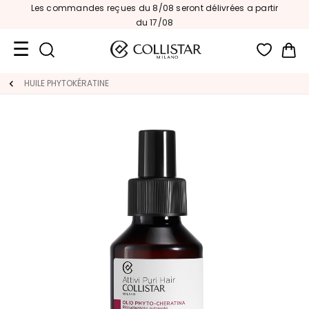
Les commandes reçues du 8/08 seront délivrées a partir
du 17/08
Mon
Format
HUILE PHYTOKÉRATINE
Voyage
Nouveautés
VISAGE
C
A
T
E
G
O
R
I