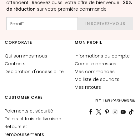
attendent ! Recevez aussi votre offre de bienvenue :
è
20%
de réduction
sur votre première commande.
m
e
INSCRIVEZ-VOUS
s
p
o
CORPORATE
MON PROFIL
u
r
Qui sommes-nous
Informations du compte
l
Contacts
Carnet d'adresses
e
Déclaration d'accessibilité
Mes commandes
v
Ma liste de souhaits
i
Mes retours
s
a
CUSTOMER CARE
N° 1
EN PARFUMERIE
g
e
Paiements et sécurité
Délais et frais de livraison
C
Retours et
o
remboursements
n