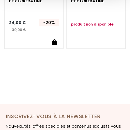
PHYTOKÉRATINE
PHYTOKÉRATINE
E
x
f
24,00 €
-20%
o
produit non disponible
l
30,00 €
i
Ajouter au panier
a
n
t
s
S
é
r
u
m
s
INSCRIVEZ-VOUS À LA NEWSLETTER
C
r
Nouveautés, offres spéciales et contenus exclusifs vous