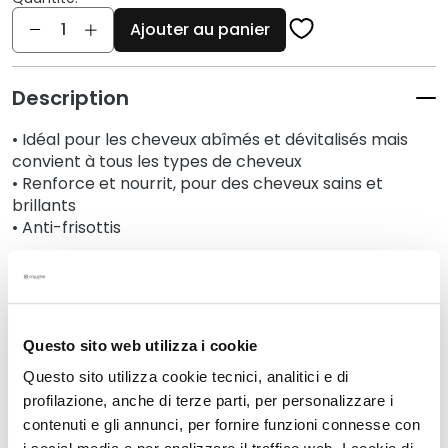
q
Quantité
u
Ajouter au panier
e
s
Description
N
e
• Idéal pour les cheveux abîmés et dévitalisés mais
t
convient à tous les types de cheveux
t
• Renforce et nourrit, pour des cheveux sains et
o
brillants
y
• Anti-frisottis
a
n
Détails
t
s
e
Questo sito web utilizza i cookie
Un conseil supplémentaire
t
Questo sito utilizza cookie tecnici, analitici e di
d
profilazione, anche di terze parti, per personalizzare i
e
Mode d'emploi
contenuti e gli annunci, per fornire funzioni connesse con
m