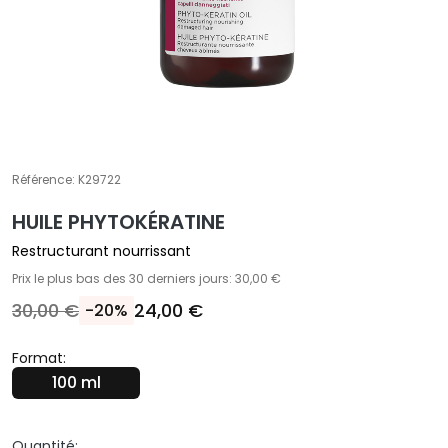
A
T
r
a
i
t
e
m
Référence:
K29722
e
HUILE PHYTOKÉRATINE
n
t
Restructurant nourrissant
s
Prix le plus bas des 30 derniers jours: 30,00 €
s
30,00 €
24,00 €
-20%
p
é
Format:
c
100 ml
i
f
i
Quantité: