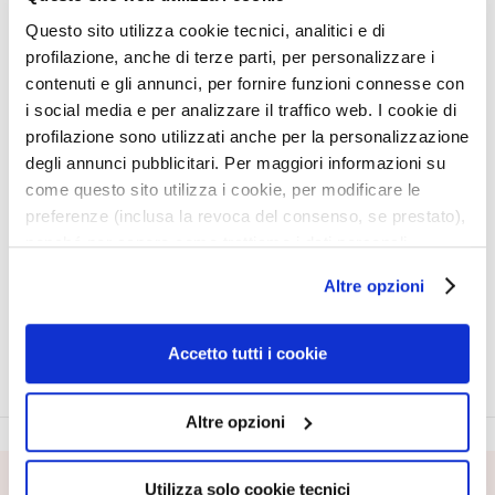
q
u
Questo sito utilizza cookie tecnici, analitici e di
e
profilazione, anche di terze parti, per personalizzare i
s
contenuti e gli annunci, per fornire funzioni connesse con
GOCCE MAGICHE
i social media e per analizzare il traffico web. I cookie di
N
CORPS PROGRESSIF 150
profilazione sono utilizzati anche per la personalizzazione
ML
e
degli annunci pubblicitari. Per maggiori informazioni su
t
Effet graduel naturel
come questo sito utilizza i cookie, per modificare le
t
preferenze (inclusa la revoca del consenso, se prestato),
o
nonché per sapere come trattiamo i dati personali –
43,00 €
-20%
y
34,40 €
anche raccolti tramite cookie – può consultare
a
Altre opzioni
l’informativa cookie completa e l’informativa privacy
n
disponibili
qui
. Le ricordiamo che, qualora clicchi su
t
“Utilizza solo i cookie necessari”, non sarà installato
s
Accetto tutti i cookie
e
alcun cookie o altro strumento di tracciamento diverso da
t
quelli tecnici. Cliccando su “Accetto tutti i cookie”,
Altre opzioni
d
presterà il consenso all’installazione di tutti i cookie
e
utilizzati dal sito. Cliccando su “Altre opzioni”, potrà
m
scegliere, in modo più granulare, quali cookie
Utilizza solo cookie tecnici