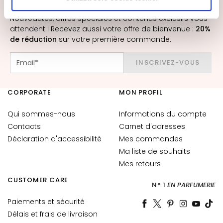
INSCRIVEZ-VOUS À LA NEWSLETTER
a
autorizzare.
q
Nouveautés, offres spéciales et contenus exclusifs vous
u
attendent ! Recevez aussi votre offre de bienvenue :
20%
i
de réduction
sur votre première commande.
l
l
INSCRIVEZ-VOUS
a
n
CORPORATE
MON PROFIL
t
s
Qui sommes-nous
Informations du compte
M
Contacts
Carnet d'adresses
a
Déclaration d'accessibilité
Mes commandes
s
Ma liste de souhaits
q
Mes retours
u
CUSTOMER CARE
e
N° 1
EN PARFUMERIE
s
Paiements et sécurité
e
Délais et frais de livraison
t