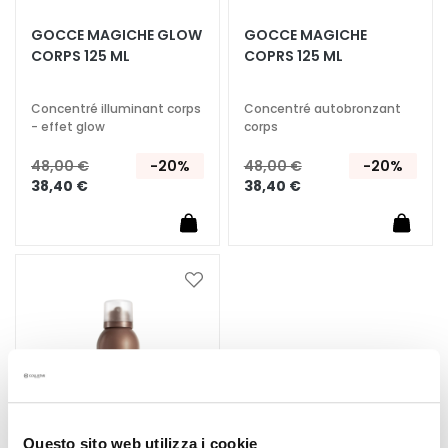
A
GOCCE MAGICHE GLOW
GOCCE MAGICHE
T
CORPS 125 ML
COPRS 125 ML
r
a
i
Concentré illuminant corps
Concentré autobronzant
- effet glow
corps
t
e
48,00 €
-20%
48,00 €
-20%
m
38,40 €
38,40 €
e
n
t
s
Ajouter
s
à
p
ma
é
liste
c
d’envie
i
f
i
Questo sito web utilizza i cookie