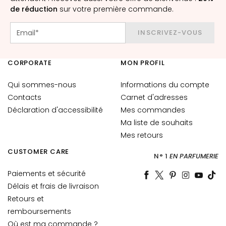
t
de réduction
sur votre première commande.
o
u
INSCRIVEZ-VOUS
r
d
CORPORATE
MON PROFIL
e
s
Qui sommes-nous
Informations du compte
y
Contacts
Carnet d'adresses
e
Déclaration d'accessibilité
Mes commandes
u
x
Ma liste de souhaits
e
Mes retours
t
CUSTOMER CARE
N° 1
EN PARFUMERIE
d
e
Paiements et sécurité
s
Délais et frais de livraison
l
Retours et
è
remboursements
v
Où est ma commande ?