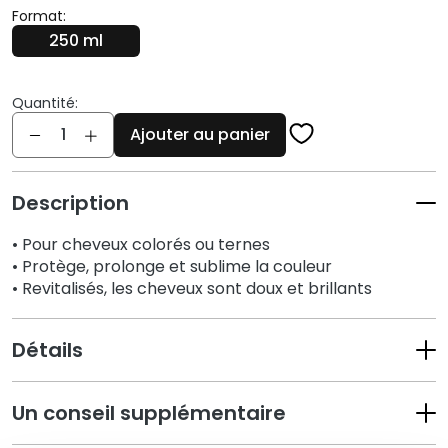
q
Format:
u
250 ml
e
s
Quantité:
N
Quantité
Ajouter au panier
e
t
t
Description
o
y
• Pour cheveux colorés ou ternes
a
• Protège, prolonge et sublime la couleur
n
• Revitalisés, les cheveux sont doux et brillants
t
s
e
Détails
t
d
Un conseil supplémentaire
e
m