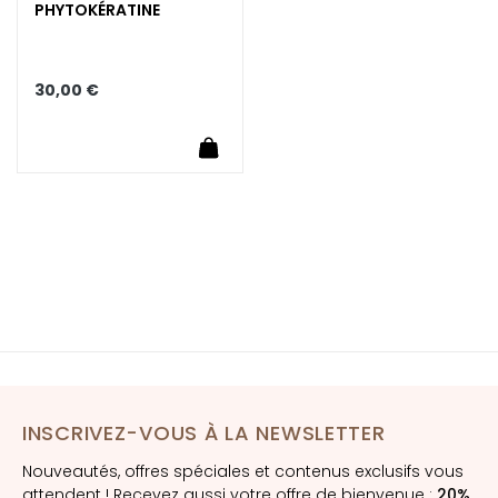
è
PHYTOKÉRATINE
m
e
s
30,00 €
p
o
Ajouter au panier
u
r
l
e
v
i
s
a
g
e
INSCRIVEZ-VOUS À LA NEWSLETTER
C
o
Nouveautés, offres spéciales et contenus exclusifs vous
n
attendent ! Recevez aussi votre offre de bienvenue :
20%