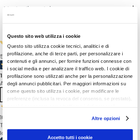
a
Mode d'emploi
q
u
i
Informations de sécurité
l
Questo sito web utilizza i cookie
l
a
Questo sito utilizza cookie tecnici, analitici e di
n
profilazione, anche di terze parti, per personalizzare i
5,0
/5
t
contenuti e gli annunci, per fornire funzioni connesse con
s
i social media e per analizzare il traffico web. I cookie di
1
product reviews
profilazione sono utilizzati anche per la personalizzazione
M
All reviews >
degli annunci pubblicitari. Per maggiori informazioni su
a
come questo sito utilizza i cookie, per modificare le
s
Previous
Next
preferenze (inclusa la revoca del consenso, se prestato),
q
nonché per sapere come trattiamo i dati personali –
u
anche raccolti tramite cookie – può consultare
e
10 Apr 2026
Altre opzioni
l’informativa cookie completa e l’informativa privacy
s
Très bon shampoing pour cheveux colorés , ne
disponibili
qui
. Le ricordiamo che, qualora clicchi su
e
laisse pas de voile gras et sent très bon
t
“Utilizza solo i cookie necessari”, non sarà installato
Accetto tutti i cookie