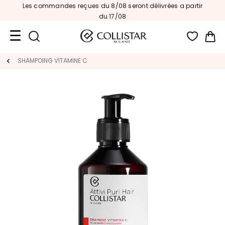
Les commandes reçues du 8/08 seront délivrées a partir
s
|
du 17/08
Mon
Format
SHAMPOING VITAMINE C
Voyage
Nouveautés
VISAGE
C
A
T
E
G
O
R
I