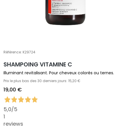
A
T
r
a
i
t
e
m
Référence:
K29724
e
SHAMPOING VITAMINE C
n
t
Illuminant revitalisant. Pour cheveux colorés ou ternes.
s
Prix le plus bas des 30 derniers jours: 15,20 €
s
19,00 €
p
é
c
5,0
/5
i
1
f
reviews
i