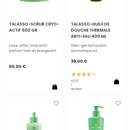
q
u
e
s
TALASSO-SCRUB CRYO-
TALASSO-HUILE DE
ACTIF 600 GR
DOUCHE ​THERMAL​E
N
ANTI-EAU 400 ML
e
t
Lisse, effet froid actif;
Oleo-gel nettoyant
parfum frais et énergisant
aromatique et
t
enveloppant
o
36,00 €
y
50,00 €
a
n
4,0
/5
t
1
reviews
s
e
t
Ajouter
Ajoute
à
à
d
ma
ma
e
liste
liste
m
d’envie
d’envi