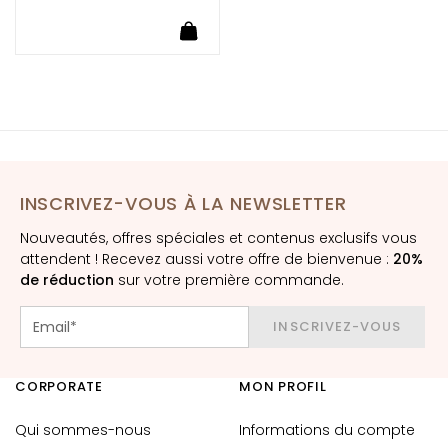
t
o
u
r
d
e
s
y
e
INSCRIVEZ-VOUS À LA NEWSLETTER
u
Nouveautés, offres spéciales et contenus exclusifs vous
x
attendent ! Recevez aussi votre offre de bienvenue :
20%
e
de réduction
sur votre première commande.
t
d
INSCRIVEZ-VOUS
e
s
l
CORPORATE
MON PROFIL
è
v
Qui sommes-nous
Informations du compte