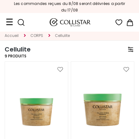
Les commandes reçues du 8/08 seront délivrées a partir
du 17/08
Mon
Accueil
CORPS
Cellulite
Format
Voyage
Cellulite
9
PRODUITS
Nouveautés
VISAGE
Ajouter
Ajoute
à
à
C
ma
ma
A
liste
liste
T
d’envie
d’envi
E
G
O
R
I