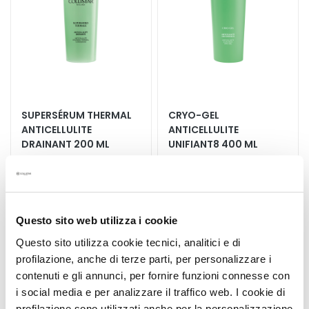
a
q
u
i
l
l
a
SUPERSÉRUM​ THERMAL​
CRYO-GEL
n
ANTICELLULITE
ANTICELLULITE
t
DRAINANT​ 200 ML
UNIFIANT8 400 ML
s
Léger et évanescent,
Effet froid actif, minimise la
M
améliore le tonus, minimise
peau d'orange, lifte et lisse
a
la peau d'orange, procure
56,00 €
60,00 €
de la légèreté
s
Questo sito web utilizza i cookie
q
u
Questo sito utilizza cookie tecnici, analitici e di
e
profilazione, anche di terze parti, per personalizzare i
s
contenuti e gli annunci, per fornire funzioni connesse con
Ajouter
Ajoute
e
i social media e per analizzare il traffico web. I cookie di
à
à
t
profilazione sono utilizzati anche per la personalizzazione