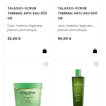
A
TALASSO-SCRUB
TALASSO-SCRUB
T
THERMAL ANTI-EAU 300
THERMAL ANTI-EAU 600
r
GR
GR
a
i
Lisse, hydrate, régénère;
Lisse, hydrate, régénère;
parfum aromatique
parfum aromatique
t
enveloppant
enveloppant
e
32,00 €
50,00 €
m
e
n
t
s
Ajouter
Ajoute
s
à
à
p
ma
ma
é
liste
liste
c
d’envie
d’envi
i
f
i