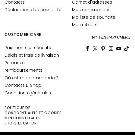
r
Contacts
Carnet d'adresses
e
Déclaration d'accessibilité
Mes commandes
s
Ma liste de souhaits
Mes retours
E
S
CUSTOMER CARE
N° 1
EN PARFUMERIE
I
G
Paiements et sécurité
E
Délais et frais de livraison
N
Retours et
Z
remboursements
A
Où est ma commande ?
Contacts E-Shop
G
o
Conditions générales
c
c
POLITIQUE DE
e
CONFIDENTIALITÉ ET COOKIES
MENTIONS LÉGALES
M
STORE LOCATOR
a
g