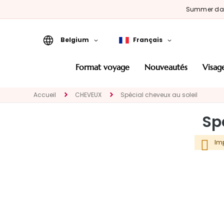
Summer d
Belgium
Français
Format Voyage
format voyage
nouveautés
visag
Nouveautés
Accueil
CHEVEUX
Spécial cheveux au soleil
VISAGE
CATEGORIA
Sp
Traitements
spécifiques
Im
Nettoyants et
demaquillants
Masques et
Exfoliants
Sérums