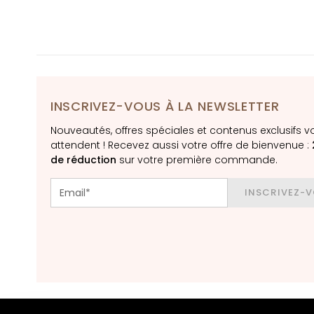
Crèmes pour le
visage
Contour des
yeux et des
lèvres
ESIGENZA
INSCRIVEZ-VOUS À LA NEWSLETTER
Gocce Magiche
Nouveautés, offres spéciales et contenus exclusifs v
Collistar
attendent ! Recevez aussi votre offre de bienvenue :
Anti-Âge
de réduction
sur votre première commande.
Hydratation
INSCRIVEZ-
Lifting
Luminosité
Acide
Hyaluronique
Protezione UV
viso