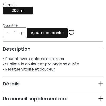
q
Format:
u
200 ml
e
s
Quantité:
N
Quantité
e
Ajouter au panier
t
t
o
Description
y
• Pour cheveux colorés ou ternes
a
• Sublime la couleur et prolonge sa durée
n
• Restitue vitalité et douceur
t
s
e
Détails
t
d
e
Un conseil supplémentaire
m