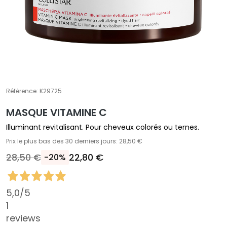
A
T
r
a
i
t
e
m
Référence:
K29725
e
MASQUE VITAMINE C
n
t
Illuminant revitalisant. Pour cheveux colorés ou ternes.
s
Prix le plus bas des 30 derniers jours: 28,50 €
s
28,50 €
22,80 €
-20%
p
é
c
5,0
/5
i
1
f
reviews
i