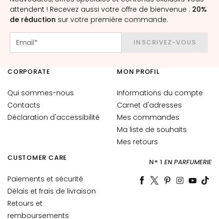
t
attendent ! Recevez aussi votre offre de bienvenue :
20%
o
de réduction
sur votre première commande.
u
r
INSCRIVEZ-VOUS
d
e
CORPORATE
MON PROFIL
s
y
Qui sommes-nous
Informations du compte
e
Contacts
Carnet d'adresses
u
Déclaration d'accessibilité
Mes commandes
x
e
Ma liste de souhaits
t
Mes retours
d
CUSTOMER CARE
N° 1
EN PARFUMERIE
e
s
Paiements et sécurité
l
Délais et frais de livraison
è
Retours et
v
remboursements