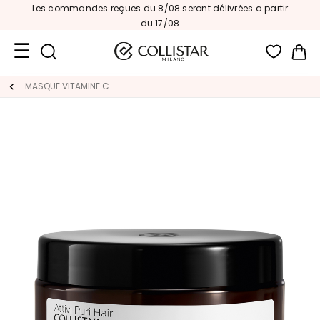
Les commandes reçues du 8/08 seront délivrées a partir
du 17/08
Mon
Format
MASQUE VITAMINE C
Voyage
Nouveautés
VISAGE
C
A
T
E
G
O
R
I