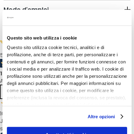
a
Mode d'emploi
q
u
i
Informations de sécurité
l
l
Questo sito web utilizza i cookie
a
Questo sito utilizza cookie tecnici, analitici e di
n
5,0
/5
profilazione, anche di terze parti, per personalizzare i
t
contenuti e gli annunci, per fornire funzioni connesse con
s
i social media e per analizzare il traffico web. I cookie di
1
product reviews
M
profilazione sono utilizzati anche per la personalizzazione
All reviews >
a
degli annunci pubblicitari. Per maggiori informazioni su
s
come questo sito utilizza i cookie, per modificare le
Previous
Next
q
preferenze (inclusa la revoca del consenso, se prestato),
u
nonché per sapere come trattiamo i dati personali –
e
anche raccolti tramite cookie – può consultare
10 Apr 2026
s
Altre opzioni
l’informativa cookie completa e l’informativa privacy
Juste une noisette de ce masque et vos cheveux
e
disponibili
qui
. Le ricordiamo che, qualora clicchi su
sont doux et brillant
t
“Utilizza solo i cookie necessari”, non sarà installato