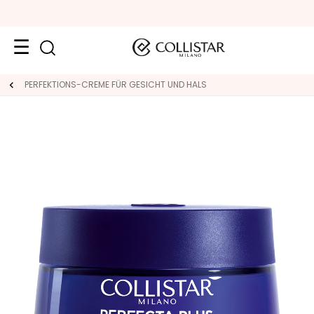
Reiseformate
PERFEKTIONS-CREME FÜR GESICHT UND HALS
Neuheiten
Gesicht
K
A
T
E
G
O
R
I
E