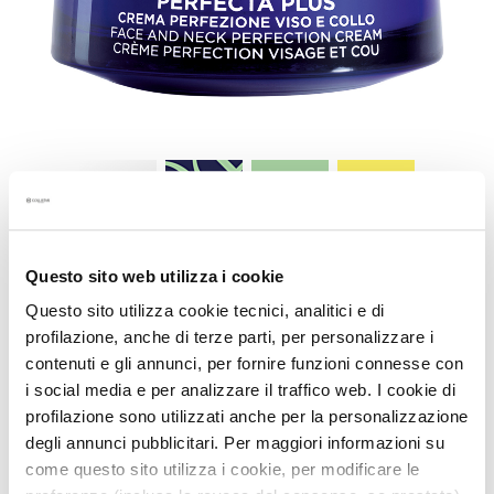
S
p
e
z
i
a
l
b
e
h
a
Artikelnummer:
K24538
Questo sito web utilizza i cookie
n
Questo sito utilizza cookie tecnici, analitici e di
d
PERFEKTIONS-CREME FÜR GESICHT UND
profilazione, anche di terze parti, per personalizzare i
l
HALS
u
contenuti e gli annunci, per fornire funzioni connesse con
Remodellierend restrukturierend straffend
n
i social media e per analizzare il traffico web. I cookie di
Niedrigster Preis der letzten 30 Tage: 85,80 €
g
profilazione sono utilizzati anche per la personalizzazione
e
85,80 €
degli annunci pubblicitari. Per maggiori informazioni su
n
come questo sito utilizza i cookie, per modificare le