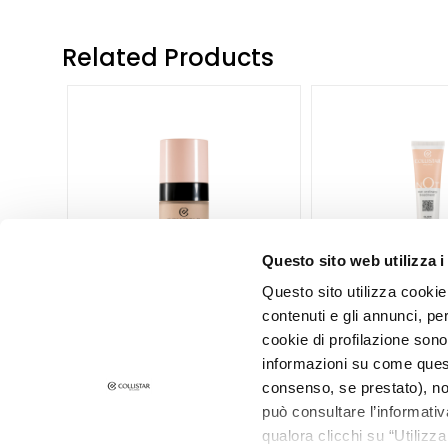
Rigenera
Lift HD+
Related Products
Futura
Unica
NOT
BODY
CATEGORY
Creams and
Oils
Questo sito web utilizza i
Bath and
Questo sito utilizza cookie 
Shower
contenuti e gli annunci, pe
cookie di profilazione sono
Body Scrub
ARA
IMPECCABILE LONG WEAR
NOT GLOW VIB
informazioni su come questo
FOUNDATION
Deodorants
consenso, se prestato), no
Self-Tanners
può consultare l’informativ
qualora clicchi su “Utilizz
€49.50
superserum