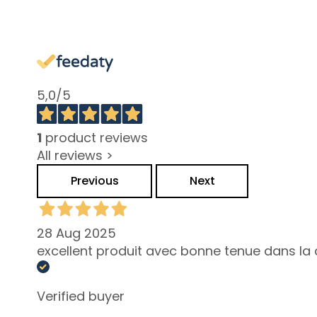
Combination
and Oily Skin
Dark spots
Dull skin and
discolouration
5,0
/5
Sensitive skin
Wrinkles
1
product reviews
Loss of tone
All reviews >
and
Previous
Next
compactness
LINES
Gocce
28 Aug 2025
Magiche
excellent produit avec bonne tenue dans la d
Collistar
Attivi Puri
Verified buyer
Idro Attiva