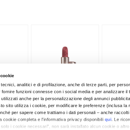
 cookie
tecnici, analitici e di profilazione, anche di terze parti, per perso
r fornire funzioni connesse con i social media e per analizzare il t
 utilizzati anche per la personalizzazione degli annunci pubblicit
ES
PURO GIOIELLO VELVET
IMPECCABI
 sito utilizza i cookie, per modificare le preferenze (inclusa la 
LIPSTICK
nché per sapere come trattiamo i dati personali – anche raccolti
a cookie completa e l’informativa privacy disponibili
qui
. Le rico
a solo i cookie necessari”, non sarà installato alcun cookie o altr