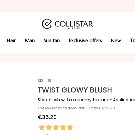
hair
man
sun tan
exclusive offers
new
t
SKU:
119
TWIST GLOWY BLUSH
Stick blush with a creamy texture - Application
The lowest price from last 30 days: €35.20
€35.20