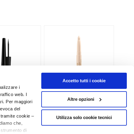
Accetto tutti i cookie
nalizzare i
raffico web. I
Altre opzioni
ari. Per maggiori
LE EYE LINER
FOR YOUR EYES ONLY EYE
IMPE
revoca del
SHADOW STICK
 tramite cookie –
Utilizza solo cookie tecnici
rdiamo che,
o strumento di