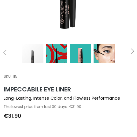
a
l
t
i
e
s
C
l
e
a
SKU:
115
n
IMPECCABILE EYE LINER
s
e
Long-Lasting, Intense Color, and Flawless Performance
r
The lowest price from last 30 days: €31.90
s
€31.90
M
a
s