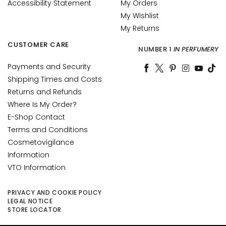
Accessibility Statement
My Orders
c
My Wishlist
e
My Returns
M
a
CUSTOMER CARE
NUMBER 1
IN PERFUMERY
g
i
Payments and Security
c
Shipping Times and Costs
h
Returns and Refunds
e
Where Is My Order?
C
E-Shop Contact
o
Terms and Conditions
l
Cosmetovigilance
l
Information
i
VTO Information
s
t
a
PRIVACY AND COOKIE POLICY
LEGAL NOTICE
r
STORE LOCATOR
A