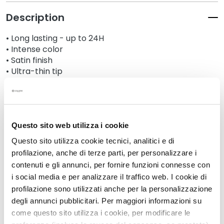
k
Description
s
a
• Long lasting - up to 24H
n
• Intense color
d
• Satin finish
E
• Ultra-thin tip
x
• Non smudging
f
• Waterproof
o
l
Details
i
Questo sito web utilizza i cookie
a
Questo sito utilizza cookie tecnici, analitici e di
t
An extra tip
profilazione, anche di terze parti, per personalizzare i
o
contenuti e gli annunci, per fornire funzioni connesse con
r
i social media e per analizzare il traffico web. I cookie di
s
Safety information
profilazione sono utilizzati anche per la personalizzazione
S
degli annunci pubblicitari. Per maggiori informazioni su
e
come questo sito utilizza i cookie, per modificare le
r