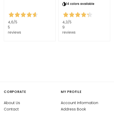
14 colors available
d
L
i
p
4,6
/5
4,3
/5
5
9
C
reviews
reviews
o
n
t
o
u
r
N
E
E
D
CORPORATE
MY PROFILE
G
About Us
Account Information
o
Contact
Address Book
c