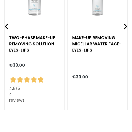
c
e
M
a
g
i
TWO-PHASE MAKE-UP
MAKE-UP REMOVING
REMOVING SOLUTION
MICELLAR WATER FACE-
c
EYES-LIPS
EYES-LIPS
h
e
C
€33.00
o
€33.00
l
l
4,8
/5
i
4
s
reviews
t
a
r
A