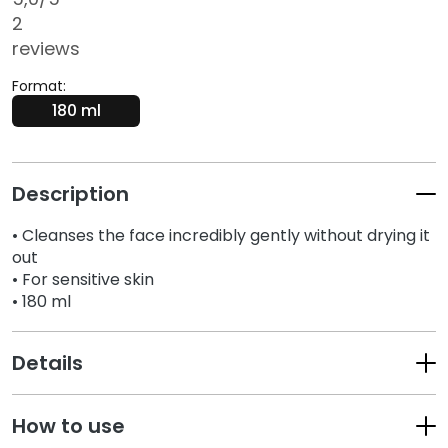
k
2
s
reviews
a
n
Format:
d
180 ml
E
x
f
Description
o
l
• Cleanses the face incredibly gently without drying it
i
out
a
• For sensitive skin
t
• 180 ml
o
r
Details
s
S
How to use
e
r