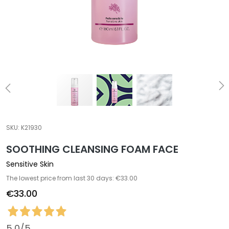
a
l
t
i
e
s
C
l
e
a
SKU:
K21930
n
SOOTHING CLEANSING FOAM FACE
s
e
Sensitive Skin
r
The lowest price from last 30 days: €33.00
s
€33.00
M
a
s
5,0
/5