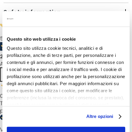
u
Safety information
m
s
F
a
5,0
/5
Questo sito web utilizza i cookie
c
Questo sito utilizza cookie tecnici, analitici e di
e
2
product reviews
profilazione, anche di terze parti, per personalizzare i
c
contenuti e gli annunci, per fornire funzioni connesse con
All reviews >
r
i social media e per analizzare il traffico web. I cookie di
e
Previous
Next
profilazione sono utilizzati anche per la personalizzazione
a
degli annunci pubblicitari. Per maggiori informazioni su
m
come questo sito utilizza i cookie, per modificare le
s
05 Dec 2024
preferenze (inclusa la revoca del consenso, se prestato),
Très simple et rapide pour un teint frais Facile
E
nonché per sapere come trattiamo i dati personali –
y
pour se réveiller en forme
anche raccolti tramite cookie – può consultare
e
Altre opzioni
l’informativa cookie completa e l’informativa privacy
a
disponibili
qui
. Le ricordiamo che, qualora clicchi su
Verified buyer
n