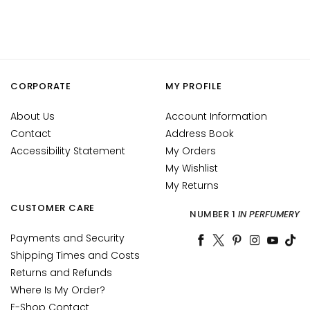
n
t
i
-
a
CORPORATE
MY PROFILE
g
e
About Us
Account Information
Contact
H
Address Book
y
Accessibility Statement
My Orders
d
My Wishlist
r
My Returns
a
CUSTOMER CARE
t
NUMBER 1
IN PERFUMERY
i
Payments and Security
o
Shipping Times and Costs
n
Returns and Refunds
L
Where Is My Order?
i
E-Shop Contact